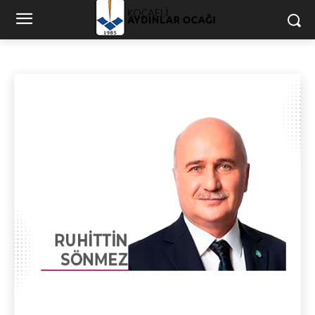
GÜNCEL
Akademik
Arşiv
Diğer
Din ve Ahlâk
Duyurular
Ana Sayfa
Güncel