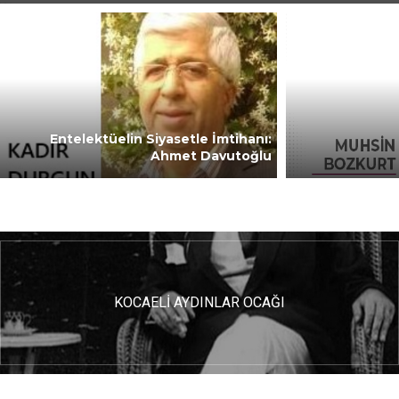
Entelektüelin Siyasetle İmtihanı:
Ahmet Davutoğlu
KOCAELİ AYDINLAR OCAĞI