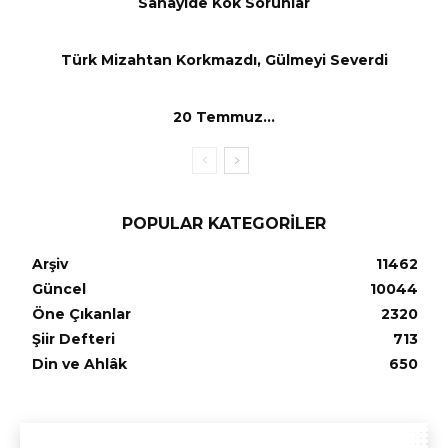
Sanayide Kök Sorunlar
Türk Mizahtan Korkmazdı, Gülmeyi Severdi
20 Temmuz…
POPULAR KATEGORILER
Arşiv
11462
Güncel
10044
Öne Çıkanlar
2320
Şiir Defteri
713
Din ve Ahlâk
650