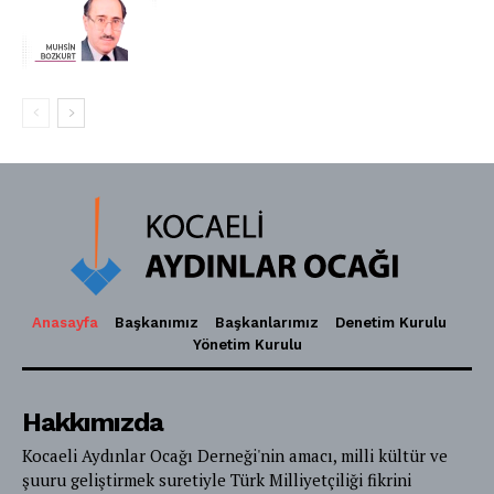
Anasayfa
Başkanımız
Başkanlarımız
Denetim Kurulu
Yönetim Kurulu
Hakkımızda
Kocaeli Aydınlar Ocağı Derneği'nin amacı, milli kültür ve
şuuru geliştirmek suretiyle Türk Milliyetçiliği fikrini