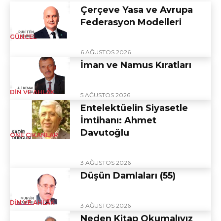
Çerçeve Yasa ve Avrupa
Federasyon Modelleri
GÜNCEL
6 AĞUSTOS 2026
İman ve Namus Kıratları
DIN VE AHLÂK
5 AĞUSTOS 2026
Entelektüelin Siyasetle
İmtihanı: Ahmet
Davutoğlu
ÖNE ÇIKANLAR
3 AĞUSTOS 2026
Düşün Damlaları (55)
DIN VE AHLÂK
3 AĞUSTOS 2026
Neden Kitap Okumalıyız