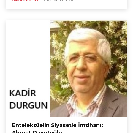
DIN VE AHLÂK
5 AĞUSTOS 2026
Entelektüelin Siyasetle İmtihanı:
Ahmet Davutoğlu