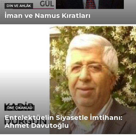
DIN VE AHLÂK
İman ve Namus Kıratları
ÖNE ÇIKANLAR
Entelektüelin Siyasetle İmtihanı:
Ahmet Davutoğlu