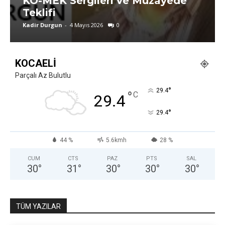
KO-MEK Sergileri ve Müzayede
Teklifi
Kadir Durgun
-
4 Mayıs 2026
0
KOCAELI
Parçalı Az Bulutlu
°
29.4
°
C
29.4
°
29.4
44 %
5.6kmh
28 %
CUM
CTS
PAZ
PTS
SAL
30
°
31
°
30
°
30
°
30
°
TÜM YAZILAR