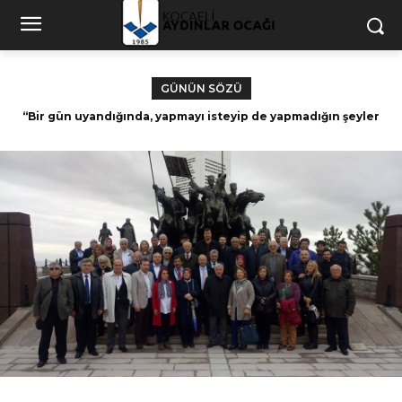
GÜNÜN SÖZÜ
“Bir gün uyandığında, yapmayı isteyip de yapmadığın şeyler
Dünyasına isyan etmeyen ruh, Allah’a teslim
için zamanın kalmadığını fark edeceksin.” – Paulo Coelho
olmamıştır. Nurettin Topçu