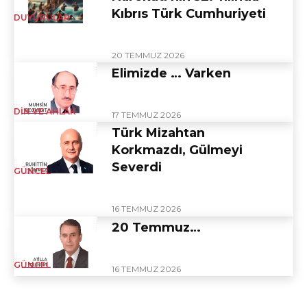
Kıbrıs Türk Cumhuriyeti
DUYURULAR
20 TEMMUZ 2026
Elimizde … Varken
DIN VE AHLÂK
17 TEMMUZ 2026
Türk Mizahtan
Korkmazdı, Gülmeyi
Severdi
GÜNCEL
16 TEMMUZ 2026
20 Temmuz…
GÜNCEL
16 TEMMUZ 2026