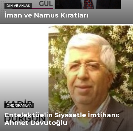
DIN VE AHLÂK
İman ve Namus Kıratları
ÖNE ÇIKANLAR
Entelektüelin Siyasetle İmtihanı:
Ahmet Davutoğlu