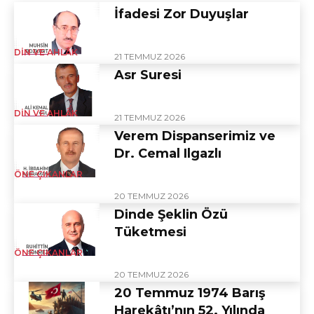
İfadesi Zor Duyuşlar
DIN VE AHLÂK
21 TEMMUZ 2026
Asr Suresi
DIN VE AHLÂK
21 TEMMUZ 2026
Verem Dispanserimiz ve
Dr. Cemal Ilgazlı
ÖNE ÇIKANLAR
20 TEMMUZ 2026
Dinde Şeklin Özü
Tüketmesi
ÖNE ÇIKANLAR
20 TEMMUZ 2026
20 Temmuz 1974 Barış
Harekâtı’nın 52. Yılında