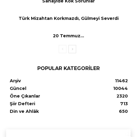
Sanayide Kök Sorunlar
Türk Mizahtan Korkmazdı, Gülmeyi Severdi
20 Temmuz…
POPULAR KATEGORILER
Arşiv
11462
Güncel
10044
Öne Çıkanlar
2320
Şiir Defteri
713
Din ve Ahlâk
650