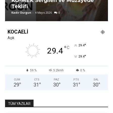
KO-MEK Sergileri ve Müzayede
Teklifi
Kadir Durgun
-
4 Mayıs 2026
0
KOCAELI
Açık
°
29.4
°
C
29.4
°
29.4
59 %
5.2kmh
0 %
CUM
CTS
PAZ
PTS
SAL
29
°
31
°
30
°
31
°
30
°
TÜM YAZILAR