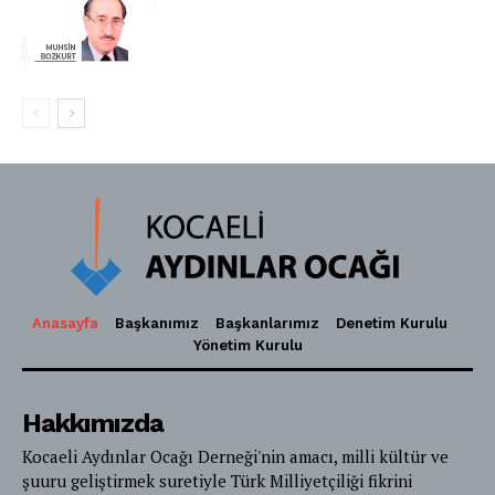
Anasayfa
Başkanımız
Başkanlarımız
Denetim Kurulu
Yönetim Kurulu
Hakkımızda
Kocaeli Aydınlar Ocağı Derneği'nin amacı, milli kültür ve
şuuru geliştirmek suretiyle Türk Milliyetçiliği fikrini