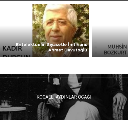
Entelektüelin Siyasetle İmtihanı:
Ahmet Davutoğlu
KOCAELİ AYDINLAR OCAĞI