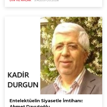
DIN VE AHLÂK
5 AĞUSTOS 2026
Entelektüelin Siyasetle İmtihanı:
Ahmet Davutoğlu