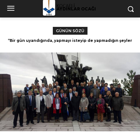
GÜNÜN SÖZÜ
“Bir gün uyandığında, yapmayı isteyip de yapmadığın şeyler
Dünyasına isyan etmeyen ruh, Allah’a teslim
için zamanın kalmadığını fark edeceksin.” – Paulo Coelho
olmamıştır. Nurettin Topçu