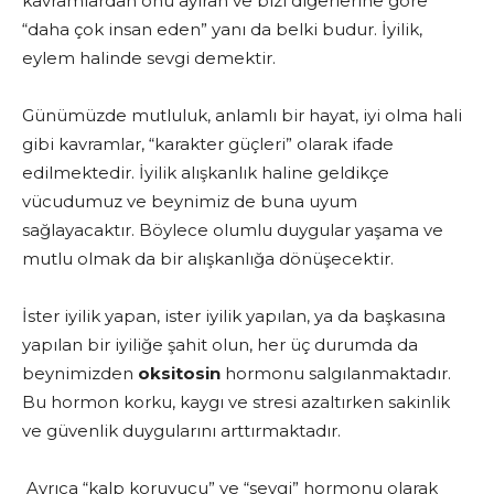
kavramlardan onu ayıran ve bizi diğerlerine göre
“daha çok insan eden” yanı da belki budur. İyilik,
eylem halinde sevgi demektir.
Günümüzde mutluluk, anlamlı bir hayat, iyi olma hali
gibi kavramlar, “karakter güçleri” olarak ifade
edilmektedir. İyilik alışkanlık haline geldikçe
vücudumuz ve beynimiz de buna uyum
sağlayacaktır. Böylece olumlu duygular yaşama ve
mutlu olmak da bir alışkanlığa dönüşecektir.
İster iyilik yapan, ister iyilik yapılan, ya da başkasına
yapılan bir iyiliğe şahit olun, her üç durumda da
beynimizden
oksitosin
hormonu salgılanmaktadır.
Bu hormon korku, kaygı ve stresi azaltırken sakinlik
ve güvenlik duygularını arttırmaktadır.
Ayrıca “kalp koruyucu” ve “sevgi” hormonu olarak