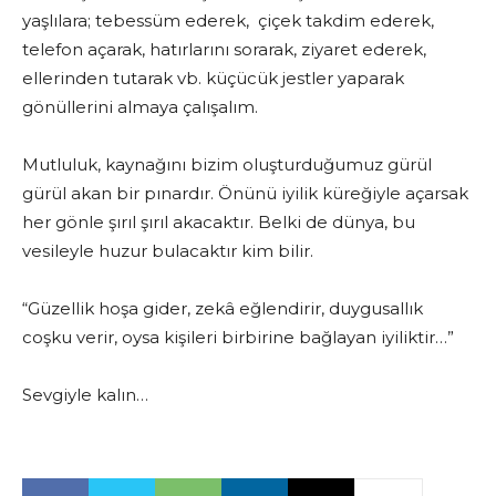
yaşlılara; tebessüm ederek, çiçek takdim ederek,
telefon açarak, hatırlarını sorarak, ziyaret ederek,
ellerinden tutarak vb. küçücük jestler yaparak
gönüllerini almaya çalışalım.
Mutluluk, kaynağını bizim oluşturduğumuz gürül
gürül akan bir pınardır. Önünü iyilik küreğiyle açarsak
her gönle şırıl şırıl akacaktır. Belki de dünya, bu
vesileyle huzur bulacaktır kim bilir.
“Güzellik hoşa gider, zekâ eğlendirir, duygusallık
coşku verir, oysa kişileri birbirine bağlayan iyiliktir…”
Sevgiyle kalın…