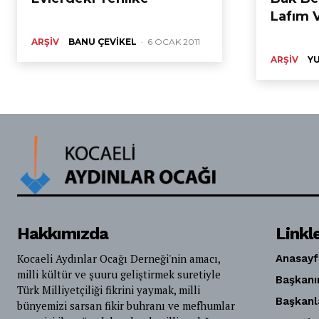
Lafım 
ARŞIV
BANU ÇEVIKEL
-
6 OCAK 2011
ARŞIV
Y
Hakkımızda
Linkl
Kocaeli Aydınlar Ocağı Derneği'nin amacı,
Anasayf
milli kültür ve şuuru geliştirmek suretiyle
Başkanı
Türk Milliyetçiliği fikrini yaymak, milli
Başkanl
bünyemizi sarsan fikir buhranı ve mefhumlar