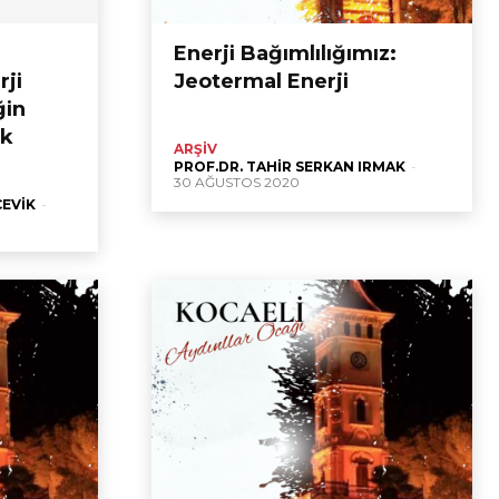
Enerji Bağımlılığımız:
rji
Jeotermal Enerji
ğin
ak
ARŞIV
PROF.DR. TAHIR SERKAN IRMAK
-
30 AĞUSTOS 2020
ÇEVIK
-