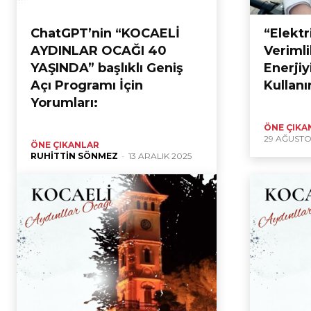
ChatGPT’nin “KOCAELİ
“Elektr
AYDINLAR OCAĞI 40
Verimli
YAŞINDA” başlıklı Geniş
Enerjiy
Açı Programı İçin
Kullanı
Yorumları:
ÖNE ÇIKA
29 AĞUSTO
ÖNE ÇIKANLAR
RUHITTIN SÖNMEZ
-
13 ARALIK 2025