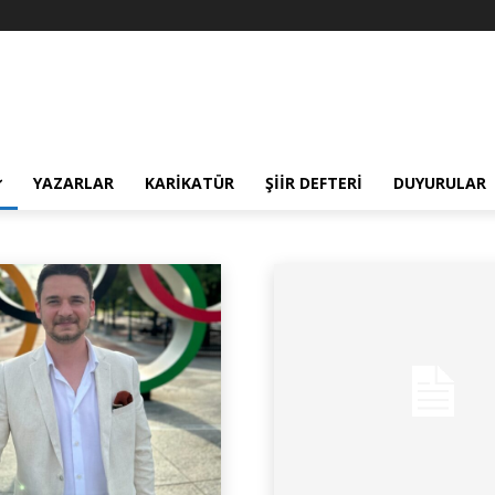
YAZARLAR
KARIKATÜR
ŞIIR DEFTERI
DUYURULAR
l
Günün Sözü
Karikatür