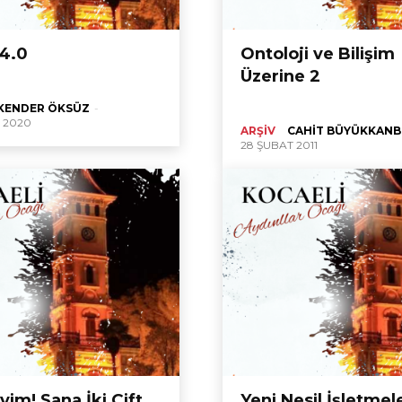
4.0
Ontoloji ve Bilişim
Üzerine 2
SKENDER ÖKSÜZ
-
 2020
ARŞIV
CAHIT BÜYÜKKANB
28 ŞUBAT 2011
im! Sana İki Çift
Yeni Nesil İşletmel