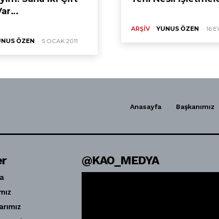
Var…
ARŞIV
YUNUS ÖZEN
-
16 E
UNUS ÖZEN
-
5 OCAK 2011
Anasayfa
Başkanımız
er
@KAO_MEDYA
a
mız
arımız