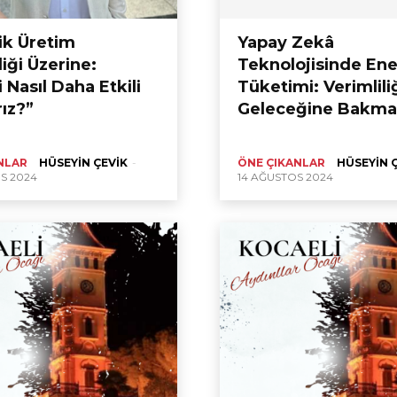
ik Üretim
Yapay Zekâ
liği Üzerine:
Teknolojisinde Ene
i Nasıl Daha Etkili
Tüketimi: Verimlili
rız?”
Geleceğine Bakm
NLAR
HÜSEYIN ÇEVIK
-
ÖNE ÇIKANLAR
HÜSEYIN 
S 2024
14 AĞUSTOS 2024