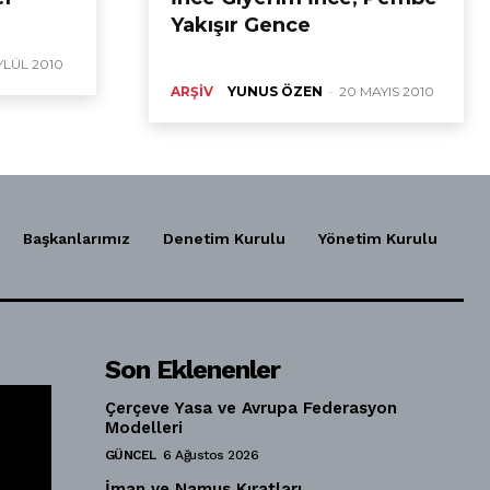
Yakışır Gence
YLÜL 2010
ARŞIV
YUNUS ÖZEN
-
20 MAYIS 2010
Başkanlarımız
Denetim Kurulu
Yönetim Kurulu
Son Eklenenler
Çerçeve Yasa ve Avrupa Federasyon
Modelleri
GÜNCEL
6 Ağustos 2026
İman ve Namus Kıratları