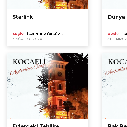
Starlink
Dünya 
ARŞIV
İSKENDER ÖKSÜZ
-
ARŞIV
İ
4 AĞUSTOS 2020
31 TEMMUZ
Evlerdeki Tehlike
Bak Bey