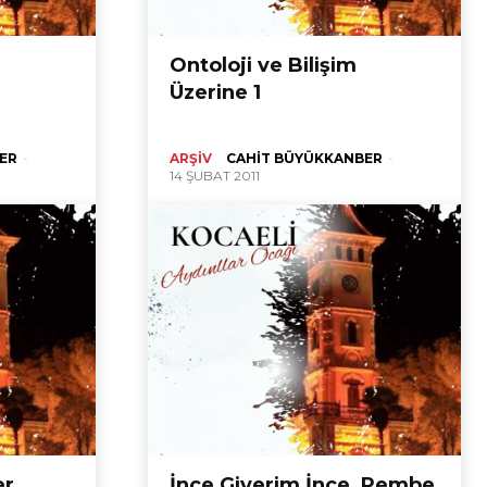
Ontoloji ve Bilişim
Üzerine 1
ER
-
ARŞIV
CAHIT BÜYÜKKANBER
-
14 ŞUBAT 2011
er
İnce Giyerim İnce, Pembe