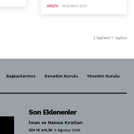
ARŞIV
16 ŞUBAT 2011
2 Sayfanın 1. Sayfası
Başkanlarımız
Denetim Kurulu
Yönetim Kurulu
Son Eklenenler
İman ve Namus Kıratları
DIN VE AHLÂK
5 Ağustos 2026