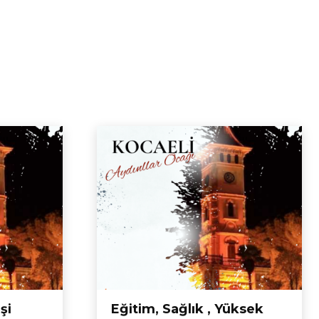
şi
Eğitim, Sağlık , Yüksek