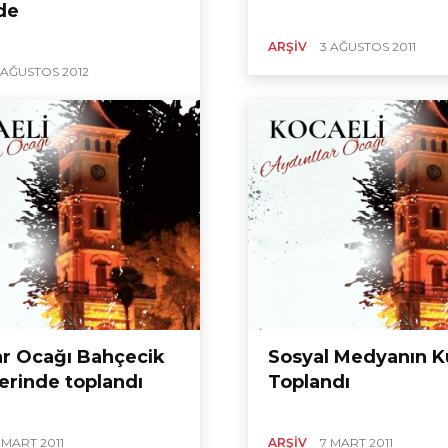
de
ARŞIV
3 AĞUSTOS 2011
 AĞUSTOS 2012
ar Ocağı Bahçecik
Sosyal Medyanın Ku
erinde toplandı
Toplandı
 MART 2011
ARŞIV
7 MART 2011