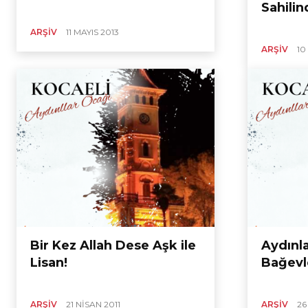
Sahilin
ARŞIV
11 MAYIS 2013
ARŞIV
10
Bir Kez Allah Dese Aşk ile
Aydınl
Lisan!
Bağevl
ARŞIV
21 NISAN 2011
ARŞIV
26