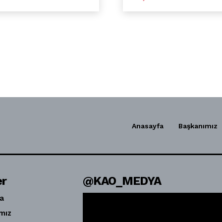
Anasayfa
Başkanımız
er
@KAO_MEDYA
a
mız