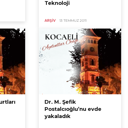
Teknoloji
ARŞIV
13 TEMMUZ 2011
rtları
Dr. M. Şefik
Postalcıoğlu’nu evde
yakaladık