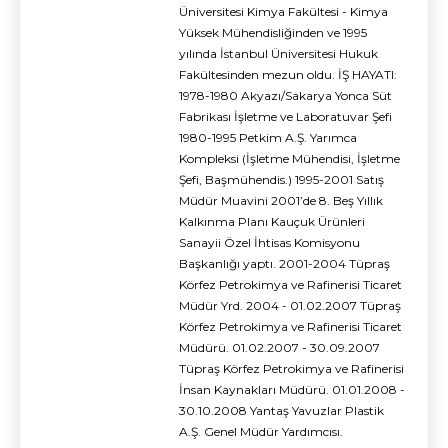
Üniversitesi Kimya Fakültesi - Kimya
Yüksek Mühendisliğinden ve 1995
yılında İstanbul Üniversitesi Hukuk
Fakültesinden mezun oldu. İŞ HAYATI:
1978-1980 Akyazı/Sakarya Yonca Süt
Fabrikası İşletme ve Laboratuvar Şefi
1980-1995 Petkim A.Ş. Yarımca
Kompleksi (İşletme Mühendisi, İşletme
Şefi, Başmühendis.) 1995-2001 Satış
Müdür Muavini 2001’de 8. Beş Yıllık
Kalkınma Planı Kauçuk Ürünleri
Sanayii Özel İhtisas Komisyonu
Başkanlığı yaptı. 2001-2004 Tüpraş
Körfez Petrokimya ve Rafinerisi Ticaret
Müdür Yrd. 2004 - 01.02.2007 Tüpraş
Körfez Petrokimya ve Rafinerisi Ticaret
Müdürü. 01.02.2007 - 30.09.2007
Tüpraş Körfez Petrokimya ve Rafinerisi
İnsan Kaynakları Müdürü. 01.01.2008 -
30.10.2008 Yantaş Yavuzlar Plastik
A.Ş. Genel Müdür Yardımcısı.