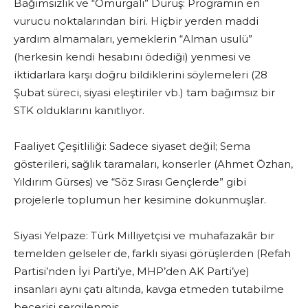
Bağımsızlık ve “Omurgalı” Duruş: Programın en
vurucu noktalarından biri. Hiçbir yerden maddi
yardım almamaları, yemeklerin “Alman usulü”
(herkesin kendi hesabını ödediği) yenmesi ve
iktidarlara karşı doğru bildiklerini söylemeleri (28
Şubat süreci, siyasi eleştiriler vb.) tam bağımsız bir
STK olduklarını kanıtlıyor.
Faaliyet Çeşitliliği: Sadece siyaset değil; Sema
gösterileri, sağlık taramaları, konserler (Ahmet Özhan,
Yıldırım Gürses) ve “Söz Sırası Gençlerde” gibi
projelerle toplumun her kesimine dokunmuşlar.
Siyasi Yelpaze: Türk Milliyetçisi ve muhafazakâr bir
temelden gelseler de, farklı siyasi görüşlerden (Refah
Partisi’nden İyi Parti’ye, MHP’den AK Parti’ye)
insanları aynı çatı altında, kavga etmeden tutabilme
becerisi sergilenmiş.