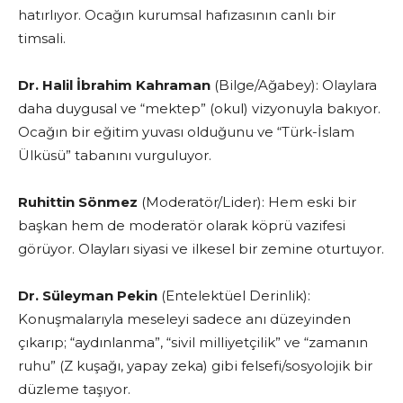
hatırlıyor. Ocağın kurumsal hafızasının canlı bir
timsali.
Dr. Halil İbrahim Kahraman
(Bilge/Ağabey): Olaylara
daha duygusal ve “mektep” (okul) vizyonuyla bakıyor.
Ocağın bir eğitim yuvası olduğunu ve “Türk-İslam
Ülküsü” tabanını vurguluyor.
Ruhittin Sönmez
(Moderatör/Lider): Hem eski bir
başkan hem de moderatör olarak köprü vazifesi
görüyor. Olayları siyasi ve ilkesel bir zemine oturtuyor.
Dr. Süleyman Pekin
(Entelektüel Derinlik):
Konuşmalarıyla meseleyi sadece anı düzeyinden
çıkarıp; “aydınlanma”, “sivil milliyetçilik” ve “zamanın
ruhu” (Z kuşağı, yapay zeka) gibi felsefi/sosyolojik bir
düzleme taşıyor.