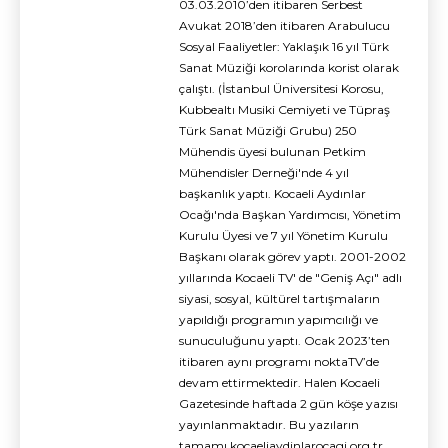
03.03.2010’den itibaren Serbest
Avukat 2018’den itibaren Arabulucu
Sosyal Faaliyetler: Yaklaşık 16 yıl Türk
Sanat Müziği korolarında korist olarak
çalıştı. (İstanbul Üniversitesi Korosu,
Kubbealtı Musiki Cemiyeti ve Tüpraş
Türk Sanat Müziği Grubu) 250
Mühendis üyesi bulunan Petkim
Mühendisler Derneği'nde 4 yıl
başkanlık yaptı. Kocaeli Aydınlar
Ocağı'nda Başkan Yardımcısı, Yönetim
Kurulu Üyesi ve 7 yıl Yönetim Kurulu
Başkanı olarak görev yaptı. 2001-2002
yıllarında Kocaeli TV' de "Geniş Açı" adlı
siyasi, sosyal, kültürel tartışmaların
yapıldığı programın yapımcılığı ve
sunuculuğunu yaptı. Ocak 2023’ten
itibaren aynı programı noktaTV’de
devam ettirmektedir. Halen Kocaeli
Gazetesinde haftada 2 gün köşe yazısı
yayınlanmaktadır. Bu yazıların
tamamı kocaeliaydinlarocagi.org.tr