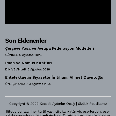
Son Eklenenler
Çerçeve Yasa ve Avrupa Federasyon Modelleri
GÜNCEL
6 Ağustos 2026
İman ve Namus Kıratları
DIN VE AHLÂK
5 Ağustos 2026
Entelektüelin Siyasetle İmtihanı: Ahmet Davutoğlu
ÖNE ÇIKANLAR
3 Ağustos 2026
Copyright © 2023 Kocaeli Aydınlar Ocağı | Gizlilik Politikamız
Sitede yer alan her türlü yazı, şiir, karikatür vb. eserlerden, eser
sahibi sorumludur. Kocaeli Aydınlar Ocağı'nın resmi görüşü olarak