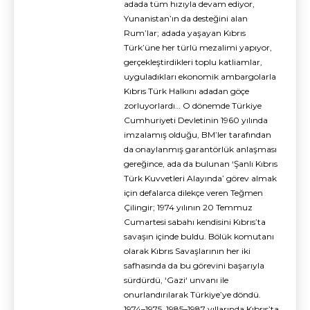
adada tüm hızıyla devam ediyor,
Yunanistan’ın da desteğini alan
Rum’lar; adada yaşayan Kıbrıs
Türk’üne her türlü mezalimi yapıyor,
gerçekleştirdikleri toplu katliamlar,
uyguladıkları ekonomik ambargolarla
Kıbrıs Türk Halkını adadan göçe
zorluyorlardı… O dönemde Türkiye
Cumhuriyeti Devletinin 1960 yılında
imzalamış olduğu, BM’ler tarafından
da onaylanmış garantörlük anlaşması
gereğince, ada da bulunan ‘Şanlı Kıbrıs
Türk Kuvvetleri Alayında’ görev almak
için defalarca dilekçe veren Teğmen
Çilingir; 1974 yılının 20 Temmuz
Cumartesi sabahı kendisini Kıbrıs’ta
savaşın içinde buldu. Bölük komutanı
olarak Kıbrıs Savaşlarının her iki
safhasında da bu görevini başarıyla
sürdürdü, ‘Gazi‘ unvanı ile
onurlandırılarak Türkiye’ye döndü.
1974–1975, 1985–1987 yıllarında Kıbrıs’ta