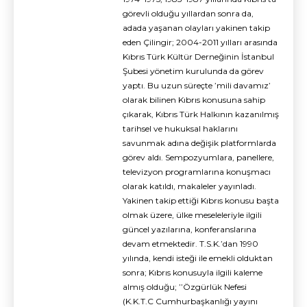
görevli olduğu yıllardan sonra da,
adada yaşanan olayları yakinen takip
eden Çilingir; 2004-2011 yılları arasında
Kıbrıs Türk Kültür Derneğinin İstanbul
Şubesi yönetim kurulunda da görev
yaptı. Bu uzun süreçte ’mili davamız’
olarak bilinen Kıbrıs konusuna sahip
çıkarak, Kıbrıs Türk Halkının kazanılmış
tarihsel ve hukuksal haklarını
savunmak adına değişik platformlarda
görev aldı. Sempozyumlara, panellere,
televizyon programlarına konuşmacı
olarak katıldı, makaleler yayınladı.
Yakinen takip ettiği Kıbrıs konusu başta
olmak üzere, ülke meseleleriyle ilgili
güncel yazılarına, konferanslarına
devam etmektedir. T.S.K.’dan 1990
yılında, kendi isteği ile emekli olduktan
sonra; Kıbrıs konusuyla ilgili kaleme
almış olduğu; ’’Özgürlük Nefesi
(K.K.T.C Cumhurbaşkanlığı yayını