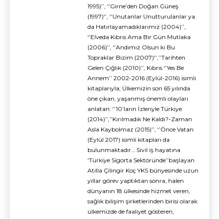
1995)’’, ‘’Girne’den Doğan Güneş
(1997)‘’, ‘’Unutanlar Unutturulanlar ya
da Hatırlayamadıklarımız (2004)’’,
‘’Elveda Kıbrıs Ama Bir Gün Mutlaka
(2006)’’, ‘’Andımız Olsun ki Bu
Topraklar Bizim (2007)‘’,’’Tarihten
Gelen Çığlık (2010)’’, Kıbrıs ‘’Yes Be
Annem’’ 2002-2016 (Eylül-2016) isimli
kitaplarıyla; Ülkemizin son 65 yılında
öne çıkan, yaşanmış önemli olayları
anlatan: ‘’10’ların İzleriyle Türkiye
(2014)’’,’’Kırılmadık Ne Kaldı?-Zaman
Asla Kaybolmaz (2015)’’, ‘’Önce Vatan
(Eylül 2017) isimli kitapları da
bulunmaktadır… Sivil iş hayatına
‘Türkiye Sigorta Sektöründe’’başlayan
Atilla Çilingir Koç YKS bünyesinde uzun
yıllar görev yaptıktan sonra, halen
dünyanın 18 ülkesinde hizmet veren,
sağlık bilişim şirketlerinden birisi olarak
ülkemizde de faaliyet gösteren;