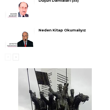
Düşün Damlaları (55)
Neden Kitap Okumalıyız