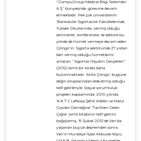
‘’CompuGroup Medical Bilgi Sistemleri
A.Ş’’ bünyesinde, görevine devam
etmektedir. Pek çok üniversitenin
‘Bankacılık-Sigortacılık Fakültelerinde,
Yüksek Okullarında, vermiş olduğu
seminerler, konferanslar ile sektöre bu
yönde de hizmet vermeye devam eden
Çilingir’in: Sigorta sektöründe 27 yıldan
beri vermiş olduğu hizmetlerini
anlatan; ‘’Sigortalı Hayatın Gerçekleri’’
(2012) isimli bir kitabı daha
bulunmaktadır. Atilla Çilingir; bugüne
değin kitaplarından elde etmiş olduğu
telif gelirleriyle; Sosyal sorumluluk
projeleri kapsamında: 2010 yılında
‘K.K.T.C Lefkoşa Şehit Aileleri ve Malul
Gazileri Derneğine’ ‘Tarihten Gelen
Çığlık’ isimli kitabının telif gelirini
bağışlamış, 19 Şubat 2012’de Van’da
yaşanan büyük depremden sonra
Van’ın Muradiye İlçesi Akbulak Köyü
İ.M.K.B. (İstanbul Menkul Kıymetler