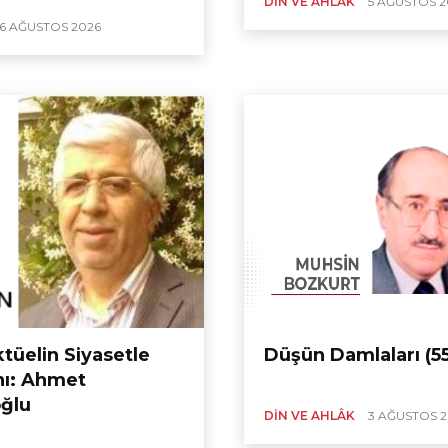
DIN VE AHLÂK
5 AĞUSTOS 2
6 AĞUSTOS 2026
tüelin Siyasetle
Düşün Damlaları (55
nı: Ahmet
ğlu
DIN VE AHLÂK
3 AĞUSTOS 