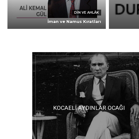
DIN VE AHLÂK
İman ve Namus Kıratları
KOCAELİ AYDINLAR OCAĞI