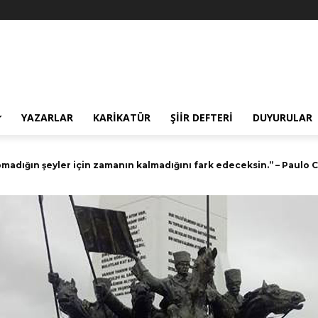
YAZARLAR
KARIKATÜR
ŞIIR DEFTERI
DUYURULAR
m olmamıştır. Nurettin Topçu