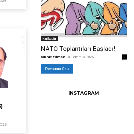
026
Karikatür
NATO Toplantıları Başladı!
Murat Yılmaz
-
8 Temmuz 2026
0
Devamını Oku
INSTAGRAM
)
2026