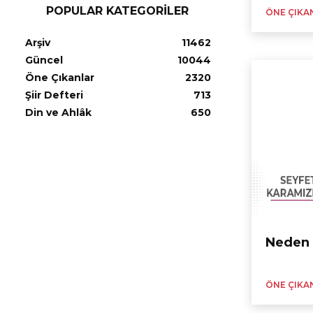
POPULAR KATEGORILER
ÖNE ÇIKA
Arşiv
11462
Güncel
10044
Öne Çıkanlar
2320
Şiir Defteri
713
Din ve Ahlâk
650
Neden 
ÖNE ÇIKA