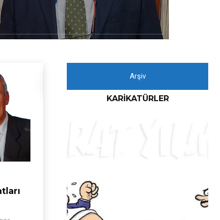
Arşiv
KARIKATÜRLER
tları