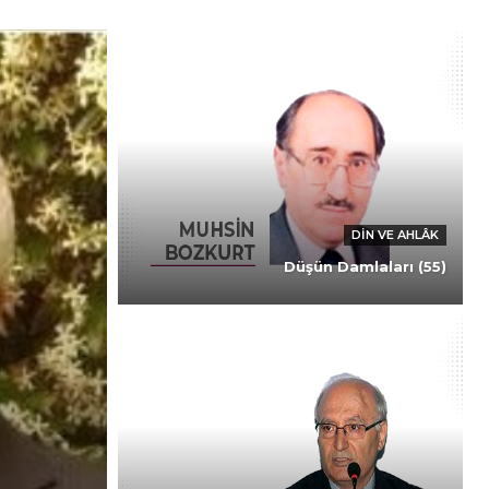
DIN VE AHLÂK
Düşün Damlaları (55)