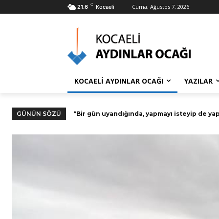
C
Cuma, Ağustos 7, 2026
21.6
Kocaeli
KOCAELİ AYDINLAR OCAĞI
YAZILAR
GÜNÜN SÖZÜ
Dünyasına isyan etmeyen ruh, Allah’a tesli