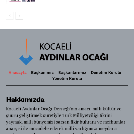
Anasayfa
Başkanımız
Başkanlarımız
Denetim Kurulu
Yönetim Kurulu
Hakkımızda
Kocaeli Aydınlar Ocağı Derneği'nin amacı, milli kültür ve
şuuru geliştirmek suretiyle Türk Milliyetçiliği fikrini
yaymak, milli bünyemizi sarsan fikir buhranı ve mefhumlar
anarşisi ile mücadele ederek milli varlığımızı meydana