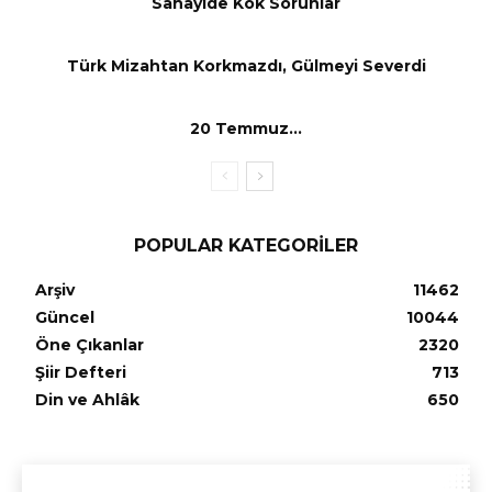
Sanayide Kök Sorunlar
Türk Mizahtan Korkmazdı, Gülmeyi Severdi
20 Temmuz…
POPULAR KATEGORILER
Arşiv
11462
Güncel
10044
Öne Çıkanlar
2320
Şiir Defteri
713
Din ve Ahlâk
650