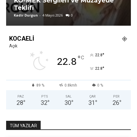
KO-MEK Sergileri ve Müzayede
Teklifi
Kadir Durgun
-
4 Mayıs 2026
0
KOCAELI
Açık
°
22.8
°
C
22.8
°
22.8
89 %
0.8kmh
0 %
PAZ
PTS
SAL
ÇAR
PER
28
°
32
°
30
°
31
°
26
°
TÜM YAZILAR