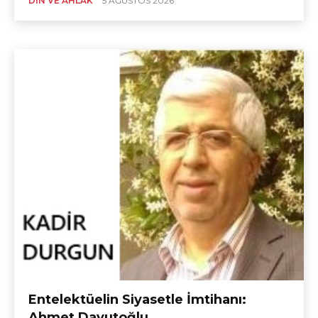
DIN VE AHLÂK
5 AĞUSTOS 2026
Entelektüelin Siyasetle İmtihanı:
Ahmet Davutoğlu