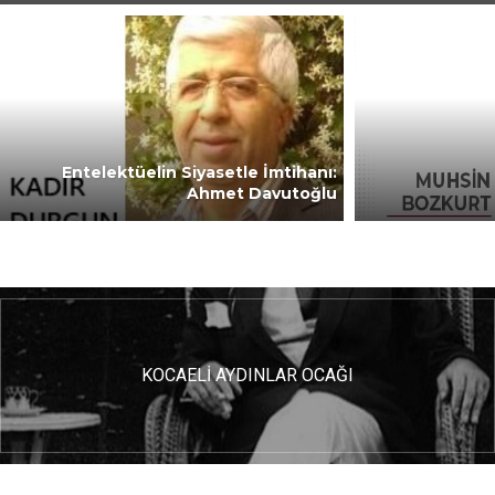
Entelektüelin Siyasetle İmtihanı:
Ahmet Davutoğlu
KOCAELİ AYDINLAR OCAĞI