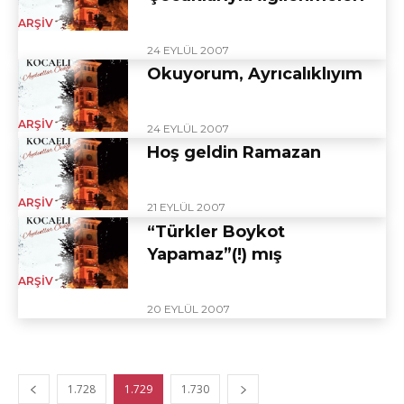
ARŞIV
24 EYLÜL 2007
Okuyorum, Ayrıcalıklıyım
ARŞIV
24 EYLÜL 2007
Hoş geldin Ramazan
ARŞIV
21 EYLÜL 2007
“Türkler Boykot
Yapamaz”(!) mış
ARŞIV
20 EYLÜL 2007
1.728
1.729
1.730