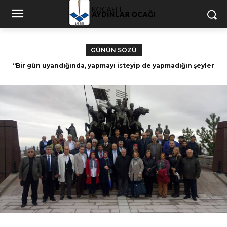
GÜNÜN SÖZÜ
“Bir gün uyandığında, yapmayı isteyip de yapmadığın şeyler
Dünyasına isyan etmeyen ruh, Allah’a teslim
için zamanın kalmadığını fark edeceksin.” – Paulo Coelho
olmamıştır. Nurettin Topçu