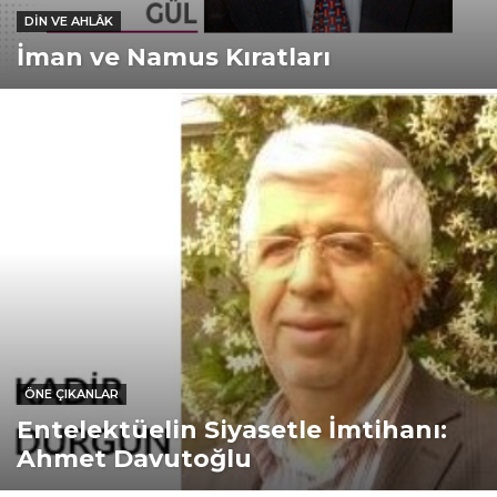
DIN VE AHLÂK
İman ve Namus Kıratları
ÖNE ÇIKANLAR
Entelektüelin Siyasetle İmtihanı:
Ahmet Davutoğlu