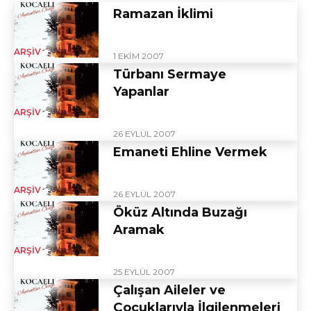
Ramazan İklimi
ARŞIV
1 EKIM 2007
Türbanı Sermaye
Yapanlar
ARŞIV
26 EYLÜL 2007
Emaneti Ehline Vermek
ARŞIV
26 EYLÜL 2007
Öküz Altında Buzağı
Aramak
ARŞIV
25 EYLÜL 2007
Çalışan Aileler ve
Çocuklarıyla İlgilenmeleri