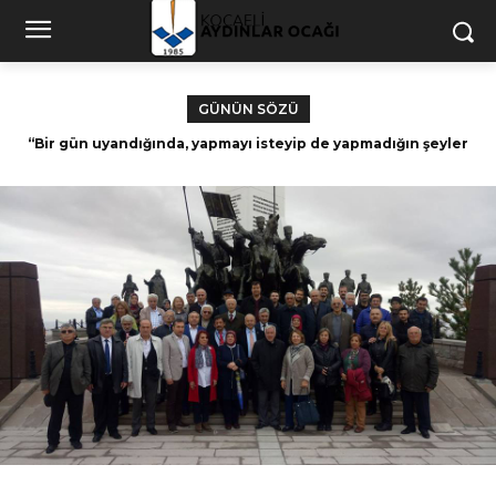
GÜNÜN SÖZÜ
“Bir gün uyandığında, yapmayı isteyip de yapmadığın şeyler
Dünyasına isyan etmeyen ruh, Allah’a teslim
için zamanın kalmadığını fark edeceksin.” – Paulo Coelho
olmamıştır. Nurettin Topçu