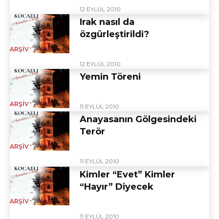
12 EYLÜL 2010
Irak nasıl da
özgürleştirildi?
ARŞIV
12 EYLÜL 2010
Yemin Töreni
ARŞIV
11 EYLÜL 2010
Anayasanın Gölgesindeki
Terör
ARŞIV
11 EYLÜL 2010
Kimler “Evet” Kimler
“Hayır” Diyecek
ARŞIV
11 EYLÜL 2010