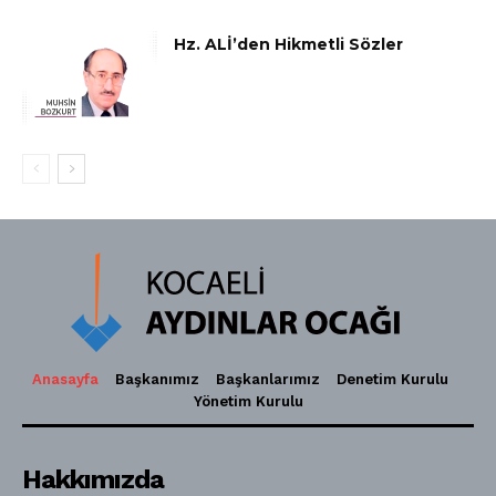
Hz. ALİ’den Hikmetli Sözler
Anasayfa
Başkanımız
Başkanlarımız
Denetim Kurulu
Yönetim Kurulu
Hakkımızda