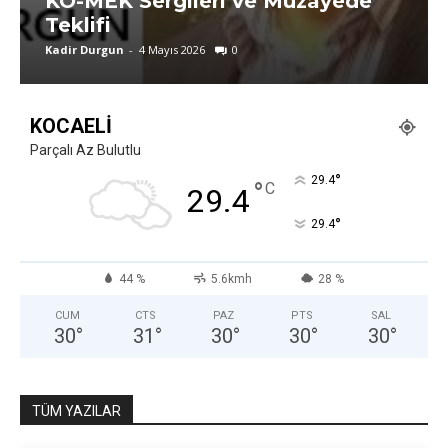
KO-MEK Sergileri ve Müzayede
Teklifi
Kadir Durgun
-
4 Mayıs 2026
0
KOCAELI
Parçalı Az Bulutlu
°
29.4
°
C
29.4
°
29.4
44 %
5.6kmh
28 %
CUM
CTS
PAZ
PTS
SAL
30
°
31
°
30
°
30
°
30
°
TÜM YAZILAR