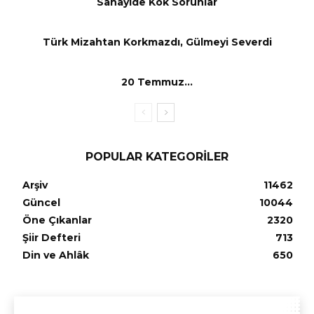
Sanayide Kök Sorunlar
Türk Mizahtan Korkmazdı, Gülmeyi Severdi
20 Temmuz…
POPULAR KATEGORILER
Arşiv
11462
Güncel
10044
Öne Çıkanlar
2320
Şiir Defteri
713
Din ve Ahlâk
650