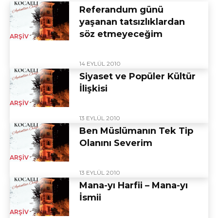
Referandum günü
yaşanan tatsızlıklardan
söz etmeyeceğim
ARŞIV
14 EYLÜL 2010
Siyaset ve Popüler Kültür
İlişkisi
ARŞIV
13 EYLÜL 2010
Ben Müslümanın Tek Tip
Olanını Severim
ARŞIV
13 EYLÜL 2010
Mana-yı Harfii – Mana-yı
İsmii
ARŞIV