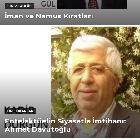
DIN VE AHLÂK
İman ve Namus Kıratları
ÖNE ÇIKANLAR
Entelektüelin Siyasetle İmtihanı:
Ahmet Davutoğlu