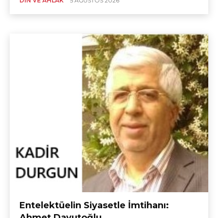
DIN VE AHLÂK
5 AĞUSTOS 2026
Entelektüelin Siyasetle İmtihanı:
Ahmet Davutoğlu