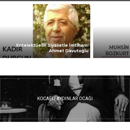
Entelektüelin Siyasetle İmtihanı:
Ahmet Davutoğlu
KOCAELİ AYDINLAR OCAĞI