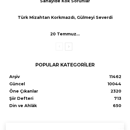
Sanayide Kök Sorunlar
Türk Mizahtan Korkmazdı, Gülmeyi Severdi
20 Temmuz…
POPULAR KATEGORILER
Arşiv
11462
Güncel
10044
Öne Çıkanlar
2320
Şiir Defteri
713
Din ve Ahlâk
650