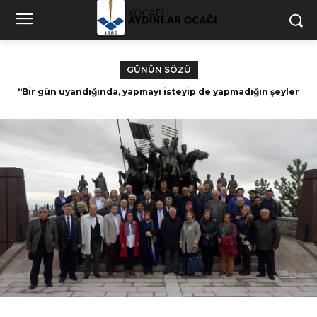
GÜNÜN SÖZÜ
“Bir gün uyandığında, yapmayı isteyip de yapmadığın şeyler
Dünyasına isyan etmeyen ruh, Allah’a teslim
için zamanın kalmadığını fark edeceksin.” – Paulo Coelho
olmamıştır. Nurettin Topçu