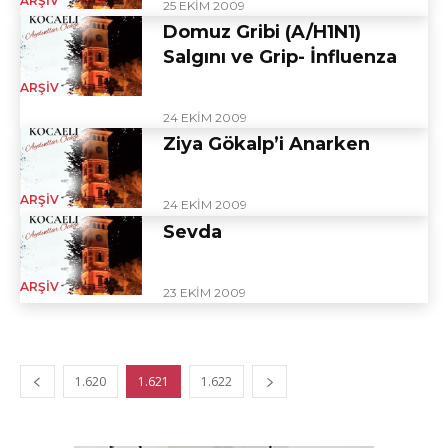
ARŞIV
25 EKIM 2009
Domuz Gribi (A/H1N1)
Salgını ve Grip- İnfluenza
ARŞIV
24 EKIM 2009
Ziya Gökalp’i Anarken
ARŞIV
24 EKIM 2009
Sevda
ARŞIV
23 EKIM 2009
1.620
1.621
1.622