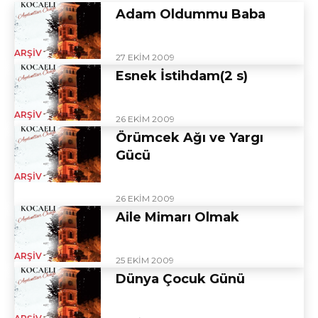
Adam Oldummu Baba
ARŞIV
27 EKIM 2009
Esnek İstihdam(2 s)
ARŞIV
26 EKIM 2009
Örümcek Ağı ve Yargı
Gücü
ARŞIV
26 EKIM 2009
Aile Mimarı Olmak
ARŞIV
25 EKIM 2009
Dünya Çocuk Günü