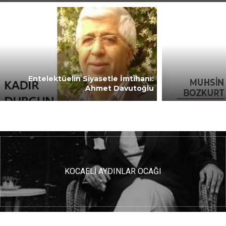
Entelektüelin Siyasetle İmtihanı:
Ahmet Davutoğlu
KOCAELİ AYDINLAR OCAĞI