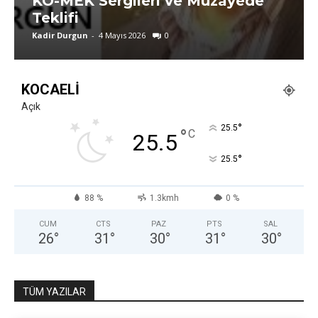
KO-MEK Sergileri ve Müzayede
Teklifi
Kadir Durgun
-
4 Mayıs 2026
0
KOCAELI
Açık
°
25.5
°
C
25.5
°
25.5
88 %
1.3kmh
0 %
CUM
CTS
PAZ
PTS
SAL
26
°
31
°
30
°
31
°
30
°
TÜM YAZILAR