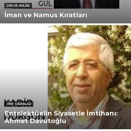
DIN VE AHLÂK
İman ve Namus Kıratları
ÖNE ÇIKANLAR
Entelektüelin Siyasetle İmtihanı:
Ahmet Davutoğlu