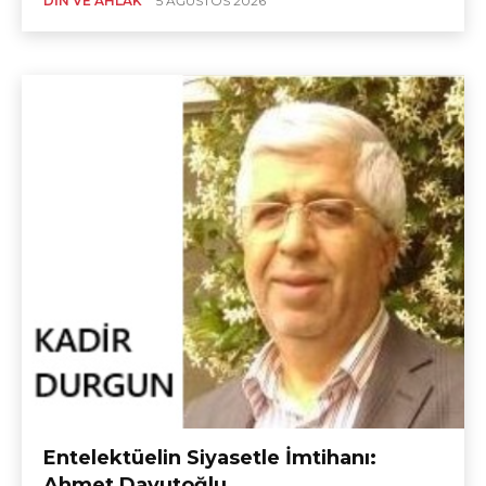
DIN VE AHLÂK
5 AĞUSTOS 2026
Entelektüelin Siyasetle İmtihanı:
Ahmet Davutoğlu