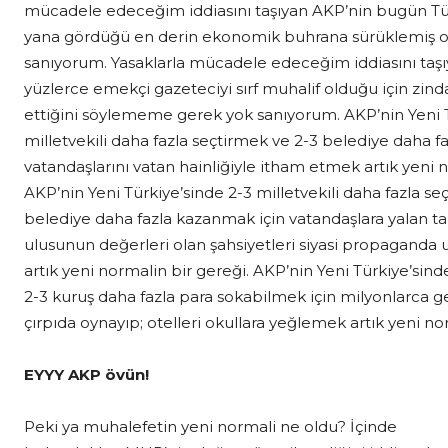
mücadele edeceğim iddiasını taşıyan AKP’nin bugün Tü
yana gördüğü en derin ekonomik buhrana sürüklemiş
sanıyorum. Yasaklarla mücadele edeceğim iddiasını taş
yüzlerce emekçi gazeteciyi sırf muhalif olduğu için zi
ettiğini söylememe gerek yok sanıyorum. AKP’nin Yeni T
milletvekili daha fazla seçtirmek ve 2-3 belediye daha f
vatandaşlarını vatan hainliğiyle itham etmek artık yeni n
AKP’nin Yeni Türkiye’sinde 2-3 milletvekili daha fazla se
belediye daha fazla kazanmak için vatandaşlara yalan ta
ulusunun değerleri olan şahsiyetleri siyasi propaganda
artık yeni normalin bir gereği. AKP’nin Yeni Türkiye’si
2-3 kuruş daha fazla para sokabilmek için milyonlarca 
çırpıda oynayıp; otelleri okullara yeğlemek artık yeni no
EYYY AKP övün!
Peki ya muhalefetin yeni normali ne oldu? İçinde