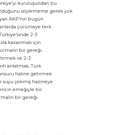
rkiye’yi kuruluşundan bu
 olduğunu söylememe gerek yok
ıyan AKP’nin bugün
ndanlarda çürümeye terk
ürkiye’sinde 2-3
azla kazanmak için
ormalin bir gereği.
çtirmek ve 2-3
rih anlatmak, Türk
 unsuru haline getirmek
nde suyu çekmiş hazineye
gencin emeğiyle bir
rmalin bir gereği.