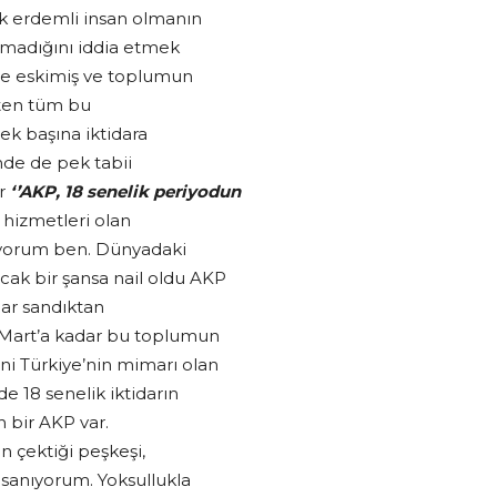
 erdemli insan olmanın
olmadığını iddia etmek
’de eskimiş ve toplumun
aten tüm bu
tek başına iktidara
inde de pek tabii
ir
‘’AKP, 18 senelik periyodun
hizmetleri olan
iyorum ben. Dünyadaki
ak bir şansa nail oldu AKP
dar sandıktan
1 Mart’a kadar bu toplumun
ni Türkiye’nin mimarı olan
 18 senelik iktidarın
n bir AKP var.
 çektiği peşkeşi,
sanıyorum. Yoksullukla