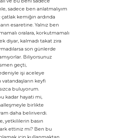
malı ve bu beni sadece
le, sadece ben anlatmalıyım
ç çatlak kemiğin ardında
ın esaretine. Yalnız ben
mamalı oralara, korkutmamalı
 diyar, kalmadı takat zira
uymadılarsa son günlerde
amıyorlar. Biliyorsunuz
esmen geçti,
eniyle işi aceleye
 vatandaşların keyfi
ılsızca buluyorum.
bu kadar hayati mi,
alleşmeyle birlikte
ram daha beliriverdi.
 yetkililerin basın
fark ettiniz mi? Ben bu
ımlamak için kullanmaktan