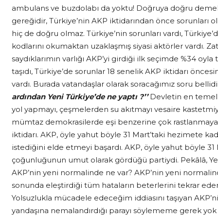
ambulans ve buzdolabı da yoktu! Doğruya doğru demek
gereğidir, Türkiye’nin AKP iktidarından önce sorunları 
hiç de doğru olmaz. Türkiye’nin sorunları vardı, Türkiye
kodlarını okumaktan uzaklaşmış siyasi aktörler vardı. Z
saydıklarımın varlığı AKP’yi girdiği ilk seçimde %34 oyla 
taşıdı, Türkiye’de sorunlar 18 senelik AKP iktidarı önces
vardı. Burada vatandaşlar olarak soracağımız soru bellid
ardından Yeni Türkiye’de ne yaptı ?’’
Devletin en temel 
yol yapmayı, çeşmelerden su akıtmayı vesaire kastetm
mümtaz demokrasilerde eşi benzerine çok rastlanmayac
iktidarı. AKP, öyle yahut böyle 31 Mart’taki hezimete ka
istediğini elde etmeyi başardı. AKP, öyle yahut böyle 3
çoğunluğunun umut olarak gördüğü partiydi. Pekâlâ, Ye
AKP’nin yeni normalinde ne var? AKP’nin yeni normalinde
sonunda eleştirdiği tüm hataların beterlerini tekrar ede
Yolsuzlukla mücadele edeceğim iddiasını taşıyan AKP’nin
yandaşına nemalandırdığı parayı söylememe gerek yok 