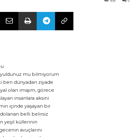
459
0
bu
 koyuldunuz mu bilmiyorum
 ki ben dünyadan ziyade
yal olan imajım, görece
layan insanlara aksini
ın içinde yaşayan bir
lanan belli belirsiz
n yeşil küllerinin
gecenin avuçlarını