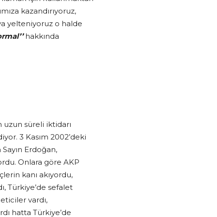
ımıza kazandırıyoruz,
a yelteniyoruz o halde
ormal’’
hakkında
 uzun süreli iktidarı
yor. 3 Kasım 2002’deki
a Sayın Erdoğan,
yordu. Onlara göre AKP
çlerin kanı akıyordu,
ı, Türkiye’de sefalet
ticiler vardı,
rdı hatta Türkiye’de