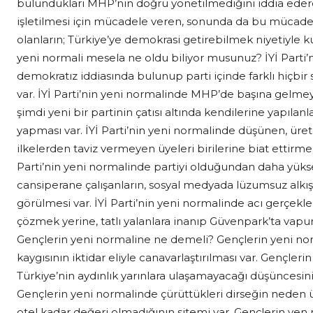
bulundukları MHP’nin doğru yönetilmediğini iddia eder
işletilmesi için mücadele veren, sonunda da bu mücadel
olanların; Türkiye’ye demokrasi getirebilmek niyetiyle ku
yeni normali mesela ne oldu biliyor musunuz? İYİ Parti’
demokratız iddiasında bulunup parti içinde farklı hi
var. İYİ Parti’nin yeni normalinde MHP’de başına gelme
şimdi yeni bir partinin çatısı altında kendilerine yapılanl
yapması var. İYİ Parti’nin yeni normalinde düşünen, üret
ilkelerden taviz vermeyen üyeleri birilerine biat ettirme h
Parti’nin yeni normalinde partiyi olduğundan daha yükse
cansiperane çalışanların, sosyal medyada lüzumsuz alkış
görülmesi var. İYİ Parti’nin yeni normalinde acı gerçekl
çözmek yerine, tatlı yalanlara inanıp Güvenpark’ta vapu
Gençlerin yeni normaline ne demeli? Gençlerin yeni n
kaygısının iktidar eliyle canavarlaştırılması var. Gençler
Türkiye’nin aydınlık yarınlara ulaşamayacağı düşüncesin
Gençlerin yeni normalinde çürüttükleri dirseğin neden ü
otel kadar değeri olmadığının sitemi var. Gençlerin ye