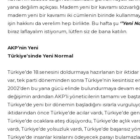
yana değilim açıkçası. Madem yeni bir kavramı sözvarlığ
madem yeni bir kavramı iki cümlenin birinde kullanmay
işin hakkını da verelim hep birlikte. Bu hafta şu
‘’Yeni N
biraz laflayalım istiyorum, lütfen siz de bana katılın.
AKP’nin Yeni
Türkiye’sinde Yeni Normal
Türkiye’de 18.senesini doldurmaya hazırlanan bir iktidar
var, tek parti döneminden sonra Türkiye’nin kesintisiz en
2002’den bu yana gücü elinde bulundurmaya devam edi
değişimin ardından AKP’li yöneticilerin tamamı ve başt
Türkiye’de yeni bir dönemin başladığını ısrarla vurgulu
iktidarından önce Türkiye’de acılar vardı, Türkiye’de gen
Türkiye’de ocaklara ateş düşüyordu, Türkiye’de açlık vard
vardı, Türkiye’de yolsuzluk vardı, Türkiye’de başarısız yöne
Türkiye’de insanlar kiralarını ödeyecek parayı bulamazla