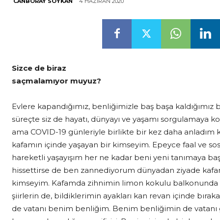
4 HAZIRAN 2020
CANBORAY SOYKAN
Sizce de biraz
saçmalamıyor muyuz?
Evlere kapandığımız, benliğimizle baş başa kaldığımız 
süreçte siz de hayatı, dünyayı ve yaşamı sorgulamaya
ama COVID-19 günleriyle birlikte bir kez daha anladım
kafamın içinde yaşayan bir kimseyim. Epeyce faal ve sos
hareketli yaşayışım her ne kadar beni yeni tanımaya baş
hissettirse de ben zannediyorum dünyadan ziyade kafam
kimseyim. Kafamda zihnimin limon kokulu balkonunda do
şiirlerin de, bildiklerimin ayakları kan revan içinde bıraka
de vatanı benim benliğim. Benim benliğimin de vatanı 