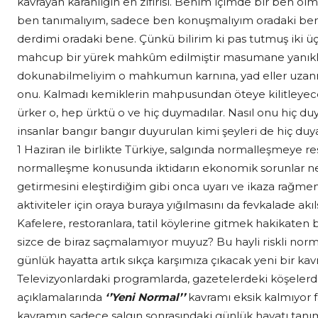
kavrayan karanlığın en zifirisi. Benim içimde bir ben ol
ben tanımalıyım, sadece ben konuşmalıyım oradaki ben
derdimi oradaki bene. Çünkü bilirim ki pas tutmuş iki ü
mahcup bir yürek mahkûm edilmiştir masumane yanıklar
dokunabilmeliyim o mahkumun karnına, yad eller uzan
onu. Kalmadı kemiklerin mahpusundan öteye kilitleyecek
ürker o, hep ürktü o ve hiç duymadılar. Nasıl onu hiç d
insanlar bangır bangır duyurulan kimi şeyleri de hiç duy
1 Haziran ile birlikte Türkiye, salgında normalleşmeye r
normalleşme konusunda iktidarın ekonomik sorunlar ned
getirmesini eleştirdiğim gibi onca uyarı ve ikaza rağmen
aktiviteler için oraya buraya yığılmasını da fevkalade ak
Kafelere, restoranlara, tatil köylerine gitmek hakikaten 
sizce de biraz saçmalamıyor muyuz? Bu hayli riskli norm
günlük hayatta artık sıkça karşımıza çıkacak yeni bir kav
Televizyonlardaki programlarda, gazetelerdeki köşelerde,
açıklamalarında
‘’Yeni Normal’’
kavramı eksik kalmıyor 
kavramın sadece salgın sonrasındaki günlük hayatı tan