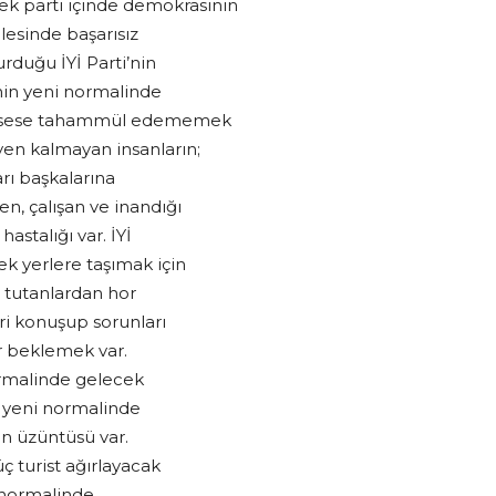
ek parti içinde demokrasinin
esinde başarısız
rduğu İYİ Parti’nin
nin yeni normalinde
çbir sese tahammül edememek
yen kalmayan insanların;
arı başkalarına
en, çalışan ve inandığı
astalığı var. İYİ
k yerlere taşımak için
 tutanlardan hor
eri konuşup sorunları
r beklemek var.
ormalinde gelecek
in yeni normalinde
in üzüntüsü var.
ç turist ağırlayacak
n normalinde