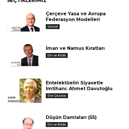
SEÇTIKLERIMIZ
Çerçeve Yasa ve Avrupa
Federasyon Modelleri
Güncel
İman ve Namus Kıratları
Din ve Ahlâk
Entelektüelin Siyasetle
İmtihanı: Ahmet Davutoğlu
Öne Çıkanlar
Düşün Damlaları (55)
Din ve Ahlâk