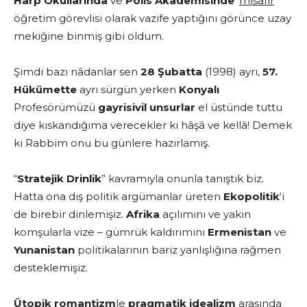
Harp Okullarında
ve
Polis Akademisinde
‘
misafir
‘
öğretim görevlisi olarak vazife yaptığını görünce uzay
mekiğine binmiş gibi oldum.
Şimdi bazı nâdanlar sen
28 Şubatta
(1998) ayrı,
57.
Hükümette
ayrı sürgün yerken
Konyalı
Profesörümüzü
gayrisivil unsurlar
el üstünde tuttu
diye kıskandığıma verecekler ki hâşâ ve kellâ! Demek
ki Rabbim onu bu günlere hazırlamış.
“
Stratejik Drinlik
” kavramıyla onunla tanıştık biz.
Hatta ona dış politik argümanlar üreten
Ekopolitik
‘i
de birebir dinlemişiz.
Afrika
açılımını ve yakın
komşularla vize – gümrük kaldırımını
Ermenistan
ve
Yunanistan
politikalarının bariz yanlışlığına rağmen
desteklemişiz.
Ütopik romantizm
le
pragmatik idealizm
arasında