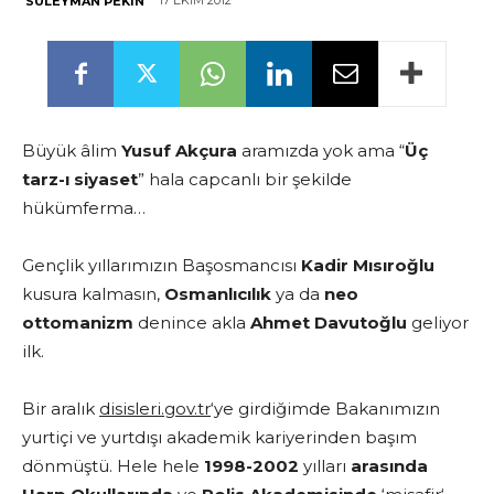
17 EKIM 2012
SÜLEYMAN PEKIN
Büyük âlim
Yusuf Akçura
aramızda yok ama “
Üç
tarz-ı siyaset
” hala capcanlı bir şekilde
hükümferma…
Gençlik yıllarımızın Başosmancısı
Kadir Mısıroğlu
kusura kalmasın,
Osmanlıcılık
ya da
neo
ottomanizm
denince akla
Ahmet Davutoğlu
geliyor
ilk.
Bir aralık
disisleri.gov.tr
‘ye girdiğimde Bakanımızın
yurtiçi ve yurtdışı akademik kariyerinden başım
dönmüştü. Hele hele
1998-2002
yılları
arasında