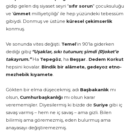
gidip gelen dış siyaset seyri “
sıfır sorun
” çocuksuluğu
ve ‘
ümmet
milliyetçiliği’ ile hep yüzündeki tebessüm
gibiydi. Donmuş ve üstüne
küresel çekimserlik
konmuş.
Ve sonunda vites değişti.
Temel
‘in 90’la giderken
dediği gibi
; “Uşaklar, sıkı tutunun; şimdi (R)oket’e
takayrum.”
Ha
Tepegöz
, ha
Beşşar
..
Dedem Korkut
hepsini kovalar.
Bindik bir alâmete, gedeyoz etno-
mezhebik kıyamete
.
Gökten bir elma düşecekmiş; adı
Başbakanlık
mı
olsun,
Cumhurbaşkanlığı
mı olsun karar
verememişler. Diyesilermiş ki bizde de
Suriye
gibi iç
savaş varmış – hem ne iç savaş – ama gizli. Bilen
bilirmiş ama göremezmiş, eden bulurmuş ama
anayasayı değiştiremezmiş.