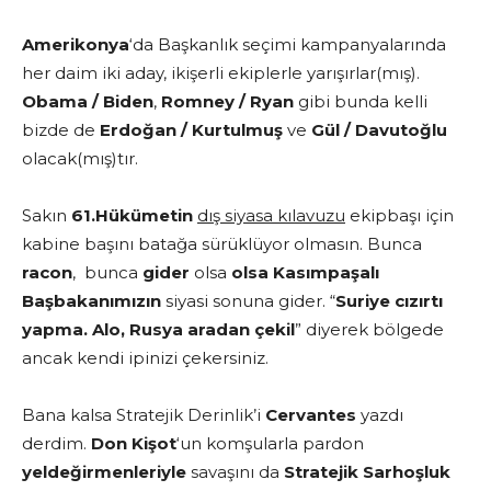
Amerikonya
‘da Başkanlık seçimi kampanyalarında
her daim iki aday, ikişerli ekiplerle yarışırlar(mış).
Obama / Biden
,
Romney / Ryan
gibi bunda kelli
bizde de
Erdoğan / Kurtulmuş
ve
Gül / Davutoğlu
olacak(mış)tır.
Sakın
61.Hükümetin
dış siyasa kılavuzu
ekipbaşı için
kabine başını batağa sürüklüyor olmasın. Bunca
racon
, bunca
gider
olsa
olsa Kasımpaşalı
Başbakanımızın
siyasi sonuna gider. “
Suriye cızırtı
yapma. Alo, Rusya aradan çekil
” diyerek bölgede
ancak kendi ipinizi çekersiniz.
Bana kalsa Stratejik Derinlik’i
Cervantes
yazdı
derdim.
Don Kişot
‘un komşularla pardon
yeldeğirmenleriyle
savaşını da
Stratejik Sarhoşluk