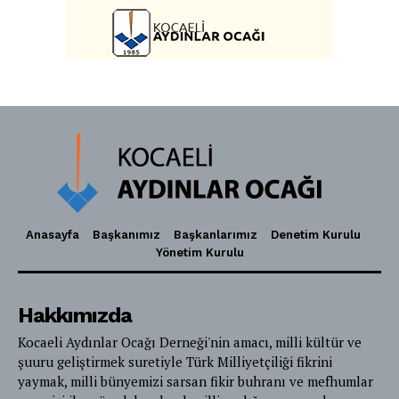
Anasayfa
Başkanımız
Başkanlarımız
Denetim Kurulu
Yönetim Kurulu
Hakkımızda
Kocaeli Aydınlar Ocağı Derneği'nin amacı, milli kültür ve
şuuru geliştirmek suretiyle Türk Milliyetçiliği fikrini
yaymak, milli bünyemizi sarsan fikir buhranı ve mefhumlar