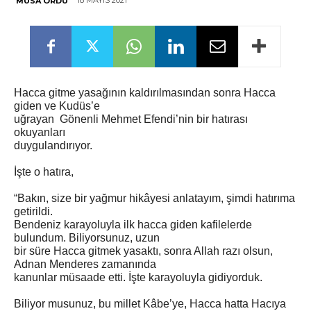
18 MAYIS 2021
MUSA ORDU
Hacca gitme yasağının kaldırılmasından sonra Hacca
giden ve Kudüs’e
uğrayan Gönenli Mehmet Efendi’nin bir hatırası
okuyanları
duygulandırıyor.
İşte o hatıra,
“Bakın, size bir yağmur hikâyesi anlatayım, şimdi hatırıma
getirildi.
Bendeniz karayoluyla ilk hacca giden kafilelerde
bulundum. Biliyorsunuz, uzun
bir süre Hacca gitmek yasaktı, sonra Allah razı olsun,
Adnan Menderes zamanında
kanunlar müsaade etti. İşte karayoluyla gidiyorduk.
Biliyor musunuz, bu millet Kâbe’ye, Hacca hatta Hacıya