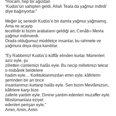
“Hocam, hep bir ağızdan
‘Kudüs’ün sahipleri geldi, Allah Teala da yağmur indirdi’
diye bağırıyorlar.”
Meğer üç senedir Kudüs’e bir damla yağmur yağmamış.
Ama ne acayip
tecellidir ki bizim arabaların geldiği an, Cenâb-ı Mevla
yağmur indiriverdi.
Orada olduğumuz müddetçe insanlar, bu rahmete ve
yağmura doya doya kandılar.
“Ey Rabbimiz! Kudüs’ü küffâr elinden kurtar. Müminleri
aziz eyle, şu
zilletten cümlemizi halâs eyle. Bu necip milletimizi tekrar
o mübârek beldelere
hadim eyle… Korktuklarımızdan emin eyle, kâfirlerin
şerrinden bir an önce
insanlarımızı kurtarıp halâs eyle. Sen bizim Mevlâmızsın,
kâfirlere karşı bize
zaferle yardım eyle. Dinine yardım edenleri muzaffer eyle.
Müslümanlara eziyet
edenleri perişan eyle.”
Amin, Amin, Amin