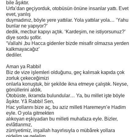
bile âşıktır.
Urfa’dan geçiyorduk, otobüsün önüne insanlar yattı. Evet
evet, yanlış
duymadınız, böyle yere yattılar. Yola yattılar yola… ‘Yahu
bunlar ne yapıyor?’
dedik, mecbur kapıyı açtık. ‘Kardeşim, ne istiyorsunuz?’
diye sordu şoför.
‘Vallahi ,bu Hacca gidenler bizde misafir olmazsa yerden
kalkmayacağız’
dediler.
Aman ya Rabbi!
Biz de vize işlemleri olduğunu, geç kalırsak kapıda çok
zorluk çekeceğimizi
onlarla konuştuk, bir şekilde ikna etmeye çalıştık. Neyse,
gönüllerini aldık.
Otobüste, ikramda bulundular… Ya, bu millet işte böyle
âşıktır. Yâ Rabbi! Sen,
Hac yollarını bize aç, bu aziz milleti Haremeyn’e Hadim
eyle. O yola gitmekten
alıkoyan eşkiyadan bu milleti muhafaza eyle. Bizler,
evlâtlarımız,
zürriyetimiz, inşallah hayırlısıyla o mübârek yollara
gidelim ve gelelim.