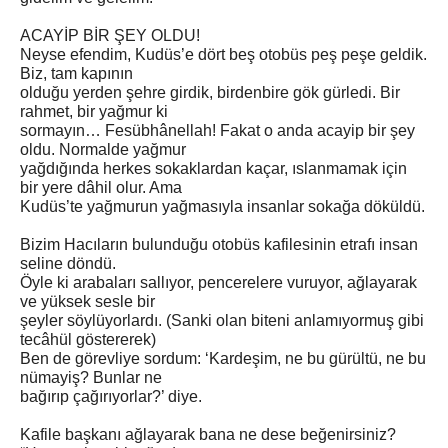
ACAYİP BİR ŞEY OLDU!
Neyse efendim, Kudüs’e dört beş otobüs peş peşe geldik.
Biz, tam kapının
olduğu yerden şehre girdik, birdenbire gök gürledi. Bir
rahmet, bir yağmur ki
sormayın… Fesübhânellah! Fakat o anda acayip bir şey
oldu. Normalde yağmur
yağdığında herkes sokaklardan kaçar, ıslanmamak için
bir yere dâhil olur. Ama
Kudüs’te yağmurun yağmasıyla insanlar sokağa döküldü.
Bizim Hacıların bulunduğu otobüs kafilesinin etrafı insan
seline döndü.
Öyle ki arabaları sallıyor, pencerelere vuruyor, ağlayarak
ve yüksek sesle bir
şeyler söylüyorlardı. (Sanki olan biteni anlamıyormuş gibi
tecâhül göstererek)
Ben de görevliye sordum: ‘Kardeşim, ne bu gürültü, ne bu
nümayiş? Bunlar ne
bağırıp çağırıyorlar?’ diye.
Kafile başkanı ağlayarak bana ne dese beğenirsiniz?