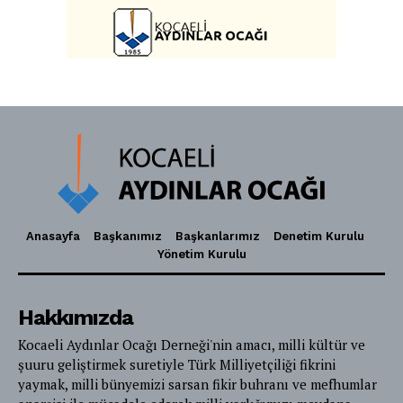
Anasayfa
Başkanımız
Başkanlarımız
Denetim Kurulu
Yönetim Kurulu
Hakkımızda
Kocaeli Aydınlar Ocağı Derneği'nin amacı, milli kültür ve
şuuru geliştirmek suretiyle Türk Milliyetçiliği fikrini
yaymak, milli bünyemizi sarsan fikir buhranı ve mefhumlar