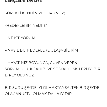
GENÇLERE TAVSİYE
SÜREKLİ KENDİNİZE SORUNUZ;
-HEDEFLERİM NEDİR?
– NE İSTİYORUM
– NASIL BU HEDEFLERE ULAŞABİLİRİM
– HAYATINIZ BOYUNCA, GÜVEN VEREN,
SORUMLULUK SAHİBİ VE SOSYAL İLİŞKİLERİ İYİ BİR
BİREY OLUNUZ.
BİR SÜRÜ ŞEYDE İYİ OLMAKTANSA, TEK BİR ŞEYDE
OLAĞANÜSTÜ OLMAK DAHA İYİDİR.