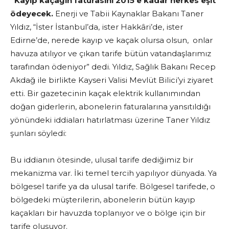
“Kayıp kaçağın faturasını 2015’e kadar herkes eşit
ödeyecek.
Enerji ve Tabii Kaynaklar Bakanı Taner
Yıldız, “İster İstanbul’da, ister Hakkâri’de, ister
Edirne’de, nerede kayıp ve kaçak olursa olsun, onlar
havuza atılıyor ve çıkan tarife bütün vatandaşlarımız
tarafından ödeniyor” dedi. Yıldız, Sağlık Bakanı Recep
Akdağ ile birlikte Kayseri Valisi Mevlüt Bilici’yi ziyaret
etti. Bir gazetecinin kaçak elektrik kullanımından
doğan giderlerin, abonelerin faturalarına yansıtıldığı
yönündeki iddiaları hatırlatması üzerine Taner Yıldız
şunları söyledi:
Bu iddianın ötesinde, ulusal tarife dediğimiz bir
mekanizma var. İki temel tercih yapılıyor dünyada. Ya
bölgesel tarife ya da ulusal tarife. Bölgesel tarifede, o
bölgedeki müşterilerin, abonelerin bütün kayıp
kaçakları bir havuzda toplanıyor ve o bölge için bir
tarife oluşuyor.