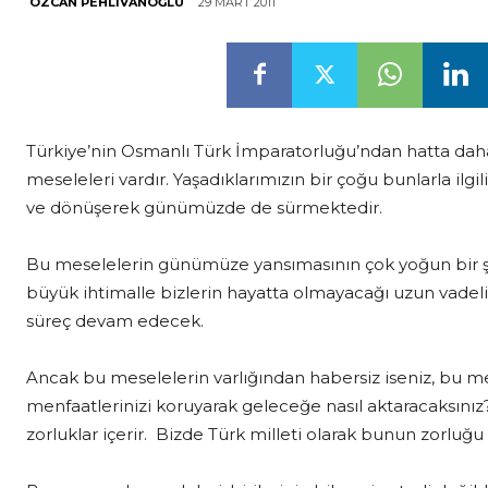
29 MART 2011
ÖZCAN PEHLIVANOĞLU
Türkiye’nin Osmanlı Türk İmparatorluğu’ndan hatta daha 
meseleleri vardır. Yaşadıklarımızın bir çoğu bunlarla ilgi
ve dönüşerek günümüzde de sürmektedir.
Bu meselelerin günümüze yansımasının çok yoğun bir ş
büyük ihtimalle bizlerin hayatta olmayacağı uzun vadel
süreç devam edecek.
Ancak bu meselelerin varlığından habersiz iseniz, bu mes
menfaatlerinizi koruyarak geleceğe nasıl aktaracaksını
zorluklar içerir. Bizde Türk milleti olarak bunun zorluğu 