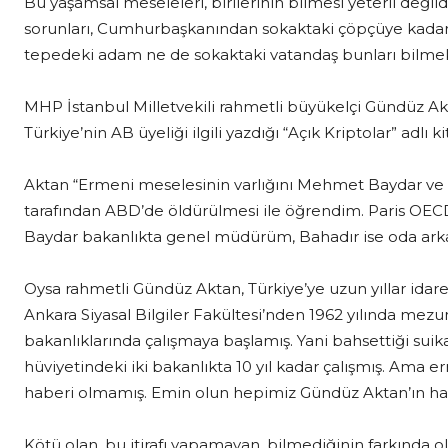
Bu yaşamsal meseleleri, birilerinin bilmesi yeterli değildir
sorunları, Cumhurbaşkanından sokaktaki çöpçüye kadar 
tepedeki adam ne de sokaktaki vatandaş bunları bilmek
MHP İstanbul Milletvekili rahmetli büyükelçi Gündüz Akta
Türkiye’nin AB üyeliği ilgili yazdığı “Açık Kriptolar” adlı
Aktan “Ermeni meselesinin varlığını Mehmet Baydar ve
tarafından ABD’de öldürülmesi ile öğrendim. Paris OE
Baydar bakanlıkta genel müdürüm, Bahadır ise oda arkad
Oysa rahmetli Gündüz Aktan, Türkiye’ye uzun yıllar idarec
Ankara Siyasal Bilgiler Fakültesi’nden 1962 yılında mezun 
bakanlıklarında çalışmaya başlamış. Yani bahsettiği suik
hüviyetindeki iki bakanlıkta 10 yıl kadar çalışmış. Ama 
haberi olmamış. Emin olun hepimiz Gündüz Aktan’ın halin
Kötü olan, bu itirafı yapamayan, bilmediğinin farkında o