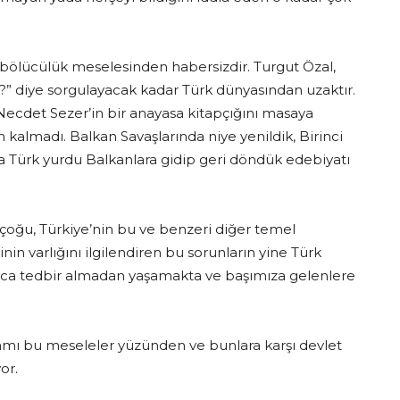
r bölücülük meselesinden habersizdir. Turgut Özal,
?” diye sorgulayacak kadar Türk dünyasından uzaktır.
ecdet Sezer’in bir anayasa kitapçığını masaya
en kalmadı. Balkan Savaşlarında niye yenildik, Birinci
 Türk yurdu Balkanlara gidip geri döndük edebiyatı
 çoğu, Türkiye’nin bu ve benzeri diğer temel
inin varlığını ilgilendiren bu sorunların yine Türk
unca tedbir almadan yaşamakta ve başımıza gelenlere
mamı bu meseleler yüzünden ve bunlara karşı devlet
or.