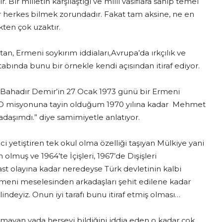
. Bir milletin karşılaştığı ve milli vasıflara sahip temel
herkes bilmek zorundadır. Fakat tam aksine, ne en
ten çok uzaktır.
n, Ermeni soykırım iddiaları,Avrupa’da ırkçılık ve
 kitabında bunu bir örnekle kendi açısından itiraf ediyor.
 Bahadır Demir’in 27 Ocak 1973 günü bir Ermeni
CD misyonuna tayin olduğum 1970 yılına kadar Mehmet
aşımdı.” diye samimiyetle anlatıyor.
i yetiştiren tek okul olma özelliği taşıyan Mülkiye yani
olmuş ve 1964’te İçişleri, 1967’de Dışişleri
ast olayına kadar neredeyse Türk devletinin kalbi
ermeni meselesinden arkadaşları şehit edilene kadar
deyiz. Onun iyi tarafı bunu itiraf etmiş olması…
lmayan yada herşeyi bildiğini iddia eden o kadar çok