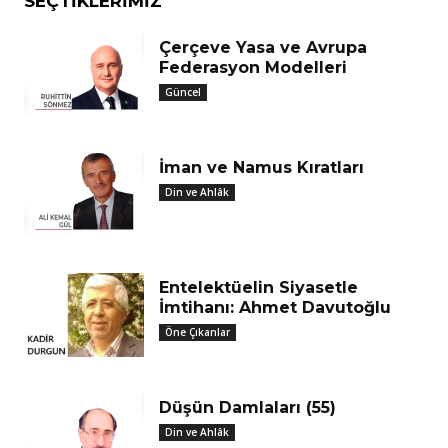
SEÇTIKLERIMIZ
Çerçeve Yasa ve Avrupa
Federasyon Modelleri
Güncel
İman ve Namus Kıratları
Din ve Ahlâk
Entelektüelin Siyasetle
İmtihanı: Ahmet Davutoğlu
Öne Çıkanlar
Düşün Damlaları (55)
Din ve Ahlâk