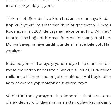
insan Türkiye’de yaşıyorki!
Türk milleti; Şemdinli ve Eruh baskınları oluncaya kada
Kapıkule’ye yığılmış insanları “bunlar gerçekten Türkmü
Koca adamlar, 2001’de yaşanan ekonomik krizi, Ahmet N
fırlatmasına bağladı. Kıbrıs’ın önemini bırakın yerini bil
Dünya Savaşına niye girdik gündemimizde bile yok. Hala
yapılıyor.
İddia ediyorum, Türkiye’yi yönetmeye talip olanların bir
meselelerinden habersizdir. Sanki gizli bir el, Türk millet
milletince bilinmesine engel olmaktadır. Hal böyle ol
karşı savunma yapmaktan aciz kalmaktayız.
Ve bir türlü anlayamıyoruz ki; ekonomik sıkıntıların ta
olarak devlet gibi davranamamaktan dolayı kaynaklanıy