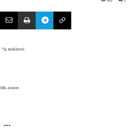
466
0
 “iş makinesi
tlik aranın
***