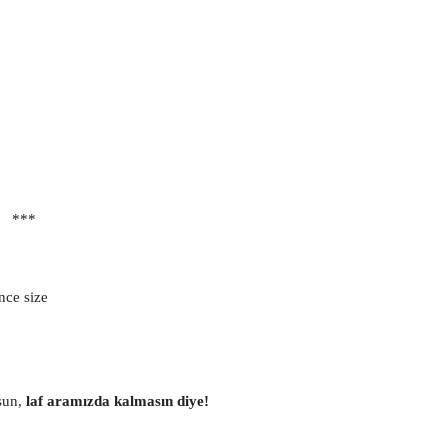
***
nce size
lsun,
laf aramızda kalmasın diye!