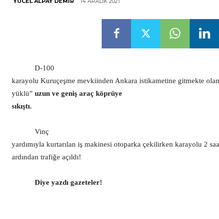
14 ARALIK 2021
YÜCEL ALPAY DEMIR
D-100
karayolu Kuruçeşme mevkiinden Ankara istikametine gitmekte olan
yüklü”
uzun ve geniş araç köprüye
sıkıştı.
Vinç
yardımıyla kurtarılan iş makinesi otoparka çekilirken karayolu 2 saa
ardından trafiğe açıldı!
Diye yazdı gazeteler!