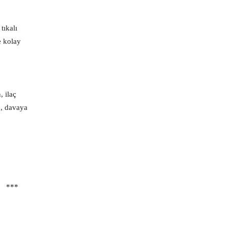
tıkalı
e kolay
, ilaç
n, davaya
***