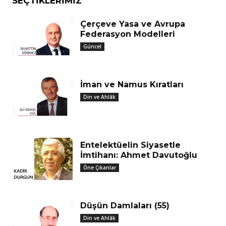
SEÇTIKLERIMIZ
Çerçeve Yasa ve Avrupa
Federasyon Modelleri
Güncel
İman ve Namus Kıratları
Din ve Ahlâk
Entelektüelin Siyasetle
İmtihanı: Ahmet Davutoğlu
Öne Çıkanlar
Düşün Damlaları (55)
Din ve Ahlâk