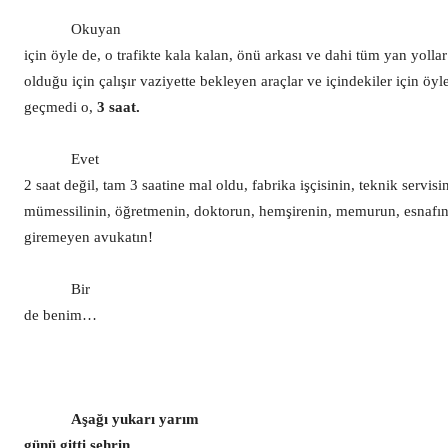
Okuyan
için öyle de, o trafikte kala kalan, önü arkası ve dahi tüm yan yollar 
olduğu için çalışır vaziyette bekleyen araçlar ve içindekiler için öyl
geçmedi o,
3 saat.
Evet
2 saat değil, tam 3 saatine mal oldu, fabrika işçisinin, teknik servisin
mümessilinin, öğretmenin, doktorun, hemşirenin, memurun, esnafı
giremeyen avukatın!
Bir
de benim…
Aşağı yukarı yarım
günü gitti şehrin.