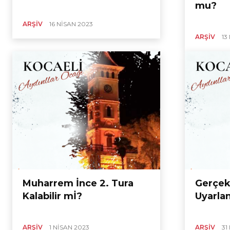
mu?
ARŞIV
16 NISAN 2023
ARŞIV
13
Muharrem İnce 2. Tura
Gerçek
Kalabilir mİ?
Uyarlan
ARŞIV
1 NISAN 2023
ARŞIV
31