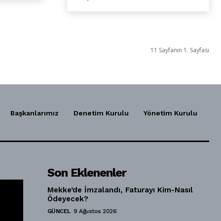
11 Sayfanın 1. Sayfası
Başkanlarımız
Denetim Kurulu
Yönetim Kurulu
Son Eklenenler
Mekke’de İmzalandı, Faturayı Kim-Nasıl
Ödeyecek?
GÜNCEL
9 Ağustos 2026