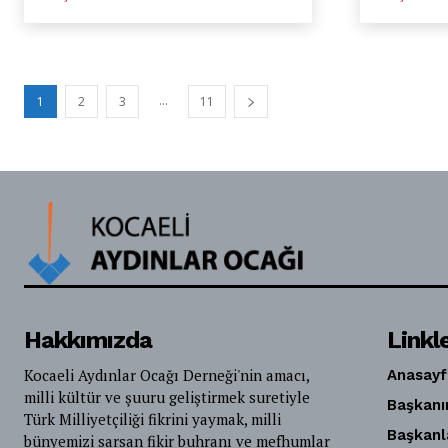
...
1
2
3
11
Hakkımızda
Linkl
Kocaeli Aydınlar Ocağı Derneği'nin amacı,
Anasayf
milli kültür ve şuuru geliştirmek suretiyle
Başkanı
Türk Milliyetçiliği fikrini yaymak, milli
Başkanl
bünyemizi sarsan fikir buhranı ve mefhumlar