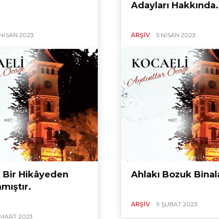
Adayları Hakkında.
 NISAN 2023
ARŞIV
5 NISAN 2023
 Bir Hikâyeden
Ahlakı Bozuk Binal
mıştır.
ARŞIV
9 ŞUBAT 2023
 MART 2023