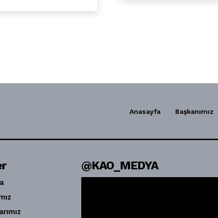
Anasayfa
Başkanımız
er
@KAO_MEDYA
a
mız
arımız