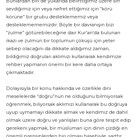
bunlardan biri de yukarıda belirttiğimiz üzere sırf
sevdiğimiz için veya nefret ettiğimiz için “körü
körüne” bir grubu desteklememiz veya
desteklemememizdir. Böyle bir davranışın bizi
“zulme” götürebileceğine dair Kur’an’da bulunan
ikazı ve zulmün bir toplumun çöküşü için yeter
sebep olacağını da dikkate aldığımız zaman,
bildiğimiz doğruları aklımızı kullanarak kendimize
rehber yapmanın önemi bir kere daha ortaya
çıkmaktadır.
Dolayısıyla bir konu hakkında ve özellikle dini
meselelerde “doğru”nun ne olduğunu bilmiyorsak
öğrenmek, biliyorsak aklımızı kullanarak bu doğruya
uyup uymamayı dikkate almak ve kendimiz de dahil
olmak üzere doğru ve yanlışları buna göre tespit edip
gerekeni yapmak, bir müslüman için dinin çizdiği en
önemli prensiplerden biri olması hasebiyle, şarttır.