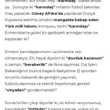
verilmemeli. Biz onları hep
“karındaş”
olarak andık
ya… Sonuçta iki
“karındaş”
milletin futbol takımları
maç yapacak.
Güney Afrika’da
yapılacak Dünya
Kupasına katılma ümidini
mangalda kebap eden
Türk milli takımı
, komşusu, tarihi
“karındaşı”
Ermenistan’a güzel bir galibiyeti armağan etse ne
kaybeder ki?
Ermeni karındaşlarımızın üzülmesine razı
olmamalıyız. Eh, haydi diyelim ki
“dostluk kazansın”
o zaman,
“beraberlik”
de fena sayılmaz. Dış İşleri
Bakanlığının bunca başarılı faaliyetine (!) spordan
sorumlu bakanlık da gereğini yapmalı,
futbolcularımıza ve teknik heyetimize gerekli
“sinyalleri”
göndermelidir!?
Sonra birileri çıkıp diyorlar ki, siz elinizi veriyorsunuz,
karşıdakiler
“lütfedip”
tutarsa tutacak, yoksa siz el