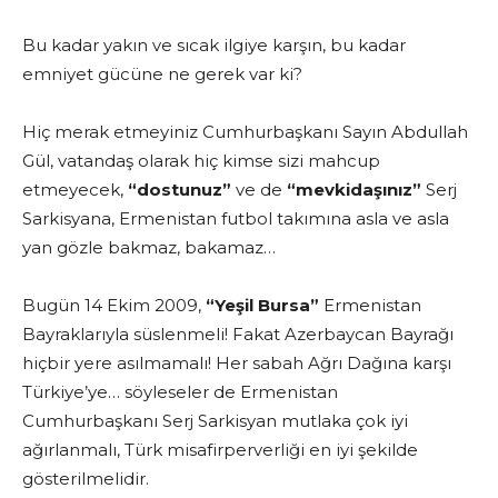
Bu kadar yakın ve sıcak ilgiye karşın, bu kadar
emniyet gücüne ne gerek var ki?
Hiç merak etmeyiniz Cumhurbaşkanı Sayın Abdullah
Gül, vatandaş olarak hiç kimse sizi mahcup
etmeyecek,
“dostunuz”
ve de
“mevkidaşınız”
Serj
Sarkisyana, Ermenistan futbol takımına asla ve asla
yan gözle bakmaz, bakamaz…
Bugün 14 Ekim 2009,
“Yeşil Bursa”
Ermenistan
Bayraklarıyla süslenmeli!
Fakat Azerbaycan Bayrağı
hiçbir yere asılmamalı! Her sabah Ağrı Dağına karşı
Türkiye’ye… söyleseler de Ermenistan
Cumhurbaşkanı Serj Sarkisyan mutlaka çok iyi
ağırlanmalı, Türk misafirperverliği en iyi şekilde
gösterilmelidir.