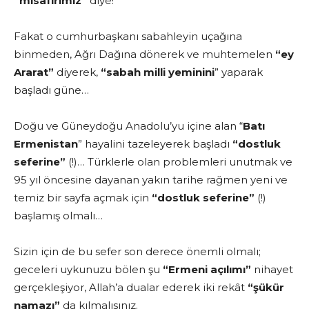
“misafirimiz”
diye!
Fakat o cumhurbaşkanı sabahleyin uçağına
binmeden, Ağrı Dağına dönerek ve muhtemelen
“ey
Ararat”
diyerek,
“sabah milli yeminini
” yaparak
başladı güne…
Doğu ve Güneydoğu Anadolu’yu içine alan “
Batı
Ermenistan
” hayalini tazeleyerek başladı
“dostluk
seferine”
(!)… Türklerle olan problemleri unutmak ve
95 yıl öncesine dayanan yakın tarihe rağmen yeni ve
temiz bir sayfa açmak için
“dostluk seferine”
(!)
başlamış olmalı…
Sizin için de bu sefer son derece önemli olmalı;
geceleri uykunuzu bölen şu
“Ermeni açılımı”
nihayet
gerçekleşiyor, Allah’a dualar ederek iki rekât
“şükür
namazı”
da kılmalısınız.