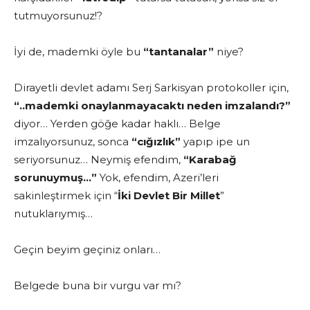
tutmuyorsunuz!?
İyi de, mademki öyle bu
“tantanalar”
niye?
Dirayetli devlet adamı Serj Sarkisyan protokoller için,
“..mademki
onaylanmayacaktı neden imzalandı?”
diyor… Yerden göğe kadar haklı… Belge
imzalıyorsunuz, sonca
“cığızlık”
yapıp ipe un
seriyorsunuz… Neymiş efendim,
“Karabağ
sorunuymuş…”
Yok, efendim, Azeri’leri
sakinleştirmek için “
İki Devlet Bir Millet
”
nutuklarıymış…
Geçin beyim geçiniz onları…
Belgede buna bir vurgu var mı?