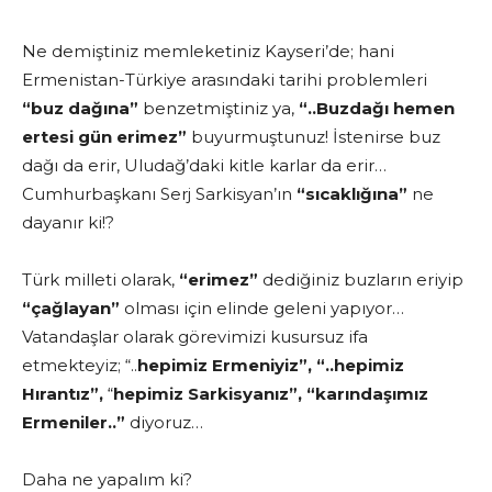
Ne demiştiniz memleketiniz Kayseri’de; hani
Ermenistan-Türkiye arasındaki tarihi problemleri
“buz dağına”
benzetmiştiniz ya,
“..Buzdağı hemen
ertesi gün erimez”
buyurmuştunuz! İstenirse buz
dağı da erir, Uludağ’daki kitle karlar da erir…
Cumhurbaşkanı Serj Sarkisyan’ın
“sıcaklığına”
ne
dayanır ki!?
Türk milleti olarak,
“erimez”
dediğiniz buzların eriyip
“çağlayan”
olması için elinde geleni yapıyor…
Vatandaşlar olarak görevimizi kusursuz ifa
etmekteyiz; “..
hepimiz Ermeniyiz”, “..hepimiz
Hırantız”,
“
hepimiz Sarkisyanız”,
“karındaşımız
Ermeniler..”
diyoruz…
Daha ne yapalım ki?