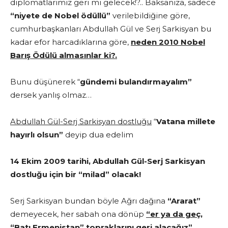
diplomatlarımız geri mi gelecek!?.. Baksanıza, sadece
“niyete de Nobel ödüllü”
verilebildiğine göre,
cumhurbaşkanları Abdullah Gül ve Serj Sarkisyan bu
kadar efor harcadıklarına göre,
neden 2010 Nobel
Barış Ödülü almasınlar ki?.
Bunu düşünerek “
gündemi bulandırmayalım”
dersek yanlış olmaz…
Abdullah Gül-Serj Sarkisyan dostluğu
“
Vatana millete
hayırlı olsun”
deyip dua edelim
14 Ekim 2009 tarihi, Abdullah Gül-Serj Sarkisyan
dostluğu için bir “milad” olacak!
Serj Sarkisyan bundan böyle Ağrı dağına
“Ararat”
demeyecek, her sabah ona dönüp
“er ya da geç,
“Batı Ermenistan” topraklarını geri alacağız”