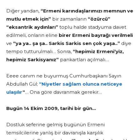
Diğer yandan,
“Ermeni karındaşlarımızı memnun ve
mutlu etmek için”
bir zamanların
“özürcü”
“eksantrik aydınları”
toplu halde stadyuma davet
edilmeli, onların eline
birer Ermeni bayrağı verilmeli
ve
“ya ya.. şa şa.. Sarkis Sarkis sen çok yaşa..”
diye
tempo tutturulmalı… Sonra,
“hepimiz Ermeni’yiz,
hepimiz Sarkisyanız”
pankartları açılmalı…
Eeee canım ne buyurmuş Cumhurbaşkanı Sayın
Abdullah Gül;
“Niyetler sağlam olunca neticeye
ulaşılır
“
… Ona göre davranmak gerekir…
Bugün 14 Ekim 2009, tarihi bir gün…
Dostluk seferine gelmiş bugünün Ermeni
temsilcilerine yanlış bir davranışla karşılık