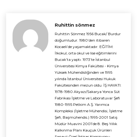
Ruhittin sönmez
Ruhittin Sönmez 1956 Bucak/ Burdur
doğumludur. 1980’den itibaren
Kocaeli’de yaşamaktadır. EĞİTİM:
İlkokul, orta okul ve lise eğitimlerini
Bucak’ta yaptı. 1973’te İstanbul
Üniversitesi Kimya Fakültesi - Kimya
Yüksek Mühendisliğinden ve 1995
yılında İstanbul Üniversitesi Hukuk
Fakültesinden mezun oldu. İŞ HAYATI:
1978-1980 Akyazı/Sakarya Yonca Süt
Fabrikası İşletme ve Laboratuvar Şefi
1980-1995 Petkim A.Ş. Yarımca
Kompleksi (İşletme Mühendisi, İşletme
Şefi, Başmühendis.) 1995-2001 Satış
Müdür Muavini 2001’de 8. Beş Yıllık
Kalkınma Planı Kauçuk Ürünleri
Sanayii Özel İhtisas Komisyonu