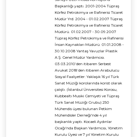
Başkanlığı yaptı. 2001-2004 Tüpraş
Körfez Petrokimya ve Rafinerisi Ticaret
Müdür Yrd. 2004 - 01.02.2007 Tüpraş
Körfez Petrokimya ve Rafinerisi Ticaret
Müdürü. 01.02.2007 - 30.09.2007
Tüpraş Körfez Petrokimya ve Rafinerisi
İnsan Kaynakları Müdürü. 01.01.2008 -
30.10.2008 Yantaş Yavuzlar Plastik
A.Ş. Genel Müdür Yardımcısı.
03.03.2010’den itibaren Serbest
Avukat 2018’den itibaren Arabulucu
Sosyal Faaliyetler: Yaklaşık 16 yıl Türk
Sanat Müziği korolarında korist olarak
çalıştı. (İstanbul Üniversitesi Korosu,
Kubbealtı Musiki Cemiyeti ve Tüpraş
Türk Sanat Müziği Grubu) 250
Mühendis üyesi bulunan Petkim
Mühendisler Derneği'nde 4 yıl
başkanlık yaptı. Kocaeli Aydınlar
Ocağı'nda Başkan Yardımcısı, Yönetim
Kurulu Üyesi ve 7 yıl Yönetim Kurulu