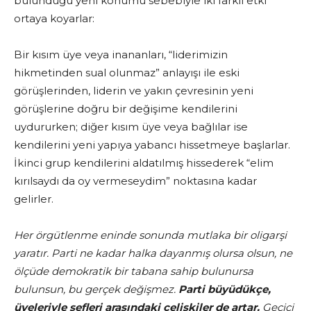
bulunduğu yeni konumu sebebiyle iki farklı etki
ortaya koyarlar:
Bir kısım üye veya inananları, “liderimizin
hikmetinden sual olunmaz” anlayışı ile eski
görüşlerinden, liderin ve yakın çevresinin yeni
görüşlerine doğru bir değişime kendilerini
uydururken; diğer kısım üye veya bağlılar ise
kendilerini yeni yapıya yabancı hissetmeye başlarlar.
İkinci grup kendilerini aldatılmış hissederek “elim
kırılsaydı da oy vermeseydim” noktasına kadar
gelirler.
Her örgütlenme eninde sonunda mutlaka bir oligarşi
yaratır. Parti ne kadar halka dayanmış olursa olsun, ne
ölçüde demokratik bir tabana sahip bulunursa
bulunsun, bu gerçek değişmez.
Parti büyüdükçe,
üyeleriyle şefleri arasındaki çelişkiler de artar.
Geçici