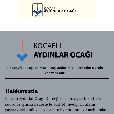
Anasayfa
Başkanımız
Başkanlarımız
Denetim Kurulu
Yönetim Kurulu
Hakkımızda
Kocaeli Aydınlar Ocağı Derneği'nin amacı, milli kültür ve
şuuru geliştirmek suretiyle Türk Milliyetçiliği fikrini
yaymak, milli bünyemizi sarsan fikir buhranı ve mefhumlar