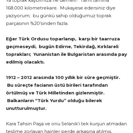
Ya toprak kaybımıza ne demeli? Tamı tamına
168.000 kilometrekare. Mukayese edersiniz diye
yazıyorum; bu günkü sahip olduğumuz toprak
parçasının %20’sinden fazla.
Eğer Türk Ordusu toparlanıp, karşı bir taarruza
geçmeseydi, bugün Edirne, Tekirdağ, Kırklareli
toprakları; Yunanistan ile Bulgaristan arasında pay
edilmiş olacaktı.
1912 – 2012 arasında 100 yıllık bir süre geçmiştir.
Bu süreçte facianın üstü birileri tarafından
örtülmüş ve Türk Milletinden gizlenmiştir.
Balkanların “Türk Yurdu” olduğu bilerek
unutturulmuştur.
Kara Tahsin Paşa ve onu Selanik’i tek kurşun atmadan
teslime zorlayan hainler perde arkasına atılmış,