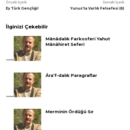
Önceki İçerik
Sonraki İçerik
Ey Türk Gençliği!
Yunus’ta Varlık Felsefesi (6)
İlginizi Çekebilir
Mânâdalık Farkosferi Yahut
Mânâhiret Seferi
Âra’f-dalık Paragraflar
Merminin Ördüğü Sır