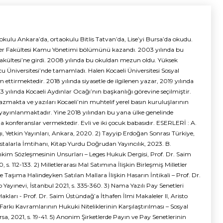
 okulu Ankara’da, ortaokulu Bitlis Tatvan’da, Lise’yi Bursa’da okudu.
lgiler Fakültesi Kamu Yönetimi bölümünü kazandı. 2003 yılında bu
akültesi’ne girdi. 2008 yılında bu okuldan mezun oldu. Yüksek
u Üniversitesi’nde tamamladı. Halen Kocaeli Üniversitesi Sosyal
ettirmektedir. 2018 yılında siyasetle de ilgilenen yazar, 2019 yılında
 yılında Kocaeli Aydınlar Ocağı’nın başkanlığı görevine seçilmiştir.
yazmakta ve yazıları Kocaeli’nin muhtelif yerel basın kuruluşlarının
e yayınlanmaktadır. Yine 2018 yılından bu yana ülke genelinde
da konferanslar vermektedir. Evli ve iki çocuk babasıdır. ESERLERİ : A.
 Yetkin Yayınları, Ankara, 2020. 2) Tayyip Erdoğan Sonrası Türkiye,
 Ustalarla İmtihanı, Kitap Yurdu Doğrudan Yayıncılık, 2023. B.
Sözleşmesinin Unsurları – Leges Hukuk Dergisi, Prof. Dr. Saim
s. 112-133. 2) Milletlerarası Mal Satımına İlişkin Birleşmiş Milletler
Taşıma Halindeyken Satılan Mallara İlişkin Hasarın İntikali – Prof. Dr.
 Yayınevi, İstanbul 2021, s. 335-360. 3) Nama Yazılı Pay Senetleri
kları - Prof. Dr. Saim Üstündağ’a İthafen İlmi Makaleler II, Aristo
e Farkı Kavramlarının Hukuki Niteliklerinin Karşılaştırılması – Sosyal
a, 2021, s. 19-41. 5) Anonim Şirketlerde Payın ve Pay Senetlerinin