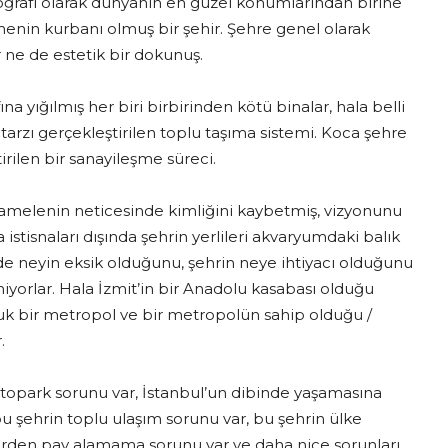
Coğrafi olarak dünyanın en güzel konumlarından birine
menin kurbanı olmuş bir şehir. Şehre genel olarak
r ne de estetik bir dokunuş.
ına yığılmış her biri birbirinden kötü binalar, hala belli
rzı gerçekleştirilen toplu taşıma sistemi. Koca şehre
rilen bir sanayileşme süreci.
amelenin neticesinde kimliğini kaybetmiş, vizyonunu
tisnaları dışında şehrin yerlileri akvaryumdaki balık
irde neyin eksik olduğunu, şehrin neye ihtiyacı olduğunu
iyorlar. Hala İzmit’in bir Anadolu kasabası olduğu
luk bir metropol ve bir metropolün sahip olduğu /
.
r otopark sorunu var, İstanbul’un dibinde yaşamasına
bu şehrin toplu ulaşım sorunu var, bu şehrin ülke
irden pay alamama sorunu var ve daha nice sorunları