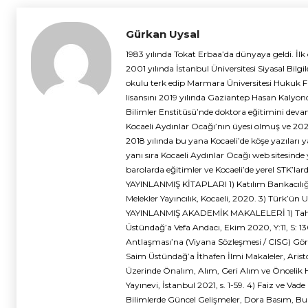
Gürkan Uysal
1983 yılında Tokat Erbaa’da dünyaya geldi. İlk
2001 yılında İstanbul Üniversitesi Siyasal Bi
okulu terk edip Marmara Üniversitesi Hukuk F
lisansını 2019 yılında Gaziantep Hasan Kalyonc
Bilimler Enstitüsü’nde doktora eğitimini devam 
Kocaeli Aydınlar Ocağı’nın üyesi olmuş ve 2023
2018 yılında bu yana Kocaeli’de köşe yazıları 
yanı sıra Kocaeli Aydınlar Ocağı web sitesind
barolarda eğitimler ve Kocaeli’de yerel STK’lar
YAYINLANMIŞ KİTAPLARI 1) Katılım Bankacılığı,
Melekler Yayıncılık, Kocaeli, 2020. 3) Türk’ün
YAYINLANMIŞ AKADEMİK MAKALELERİ 1) Tahkim 
Üstündağ’a Vefa Andacı, Ekim 2020, Y:11, S: 130, 
Antlaşması’na (Viyana Sözleşmesi / CISG) Göre 
Saim Üstündağ’a İthafen İlmi Makaleler, Aristo
Üzerinde Önalım, Alım, Geri Alım ve Öncelik Ha
Yayınevi, İstanbul 2021, s. 1-59. 4) Faiz ve Vad
Bilimlerde Güncel Gelişmeler, Dora Basım, Burs