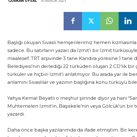
10 ARALIK 2023
GÜRKAN UYSAL
Başlığı okuyan Sivaslı hemşerilerimiz hemen kızmasınlar.
sadece. Bu satırların yazarı da İzmit’i bir İzmit türküsüy
maalesef. TRT arşivinde 3 tane Kandıra yöresine 1 tane 
Belediyesi’nin derlediği 22 türküden oluşan 2 CD’lik bir
türküler ve hiçbiri İzmit’i anlatmıyor. Bu arada yar ile 
anlamını Sivaslılar ve yazının başlığına konu türküyü bile
Yahya Kemal Beyatlı o meşhur şiirinde diyor ya hani “Sa
Muhtemelen İzmit’in, Başiskele’nin veya Gölcük’ün bir t
yazardı.
Daha önce başka yazılarımda da ifade etmiştim. Bir kere