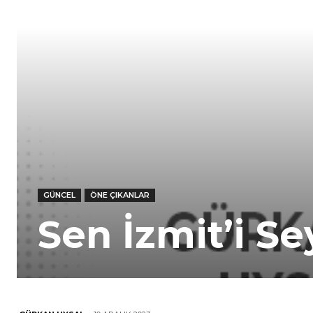
GÜNCEL
ÖNE ÇIKANLAR
Sen İzmit’i Se