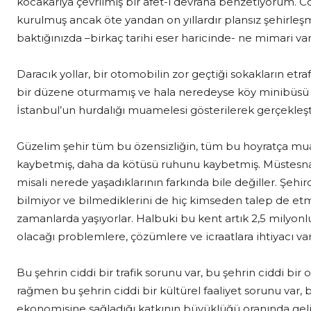
kocakarıya çevrilmiş bir afet-i devrana benzetiyorum. 
kurulmuş ancak öte yandan on yıllardır plansız şehirleş
baktığınızda –birkaç tarihi eser haricinde- ne mimari va
Daracık yollar, bir otomobilin zor geçtiği sokakların etraf
bir düzene oturmamış ve hala neredeyse köy minibüsü ta
İstanbul’un hurdalığı muamelesi gösterilerek gerçekleşti
Güzelim şehir tüm bu özensizliğin, tüm bu hoyratça mu
kaybetmiş, daha da kötüsü ruhunu kaybetmiş. Müstesna is
misali nerede yaşadıklarının farkında bile değiller. Şeh
bilmiyor ve bilmediklerini de hiç kimseden talep de etm
zamanlarda yaşıyorlar. Halbuki bu kent artık 2,5 milyon
olacağı problemlere, çözümlere ve icraatlara ihtiyacı var
Bu şehrin ciddi bir trafik sorunu var, bu şehrin ciddi bi
rağmen bu şehrin ciddi bir kültürel faaliyet sorunu var, 
ekonomisine sağladığı katkının büyüklüğü oranında gel