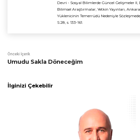
Devri - Sosyal Bilimlerde Güncel Gelişmeler II,
Bilimsel Araştırmalar, Yetkin Yayınları, Ankara,
Yüklenicinin Temerrüdü Nedeniyle Sözleşmeden
S:28, s. 133-161.
Önceki İçerik
Umudu Sakla Döneceğim
İlginizi Çekebilir