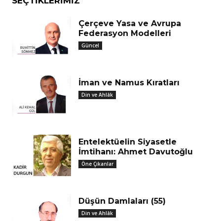
SEÇTIKLERIMIZ
Çerçeve Yasa ve Avrupa
Federasyon Modelleri
Güncel
İman ve Namus Kıratları
Din ve Ahlâk
Entelektüelin Siyasetle
İmtihanı: Ahmet Davutoğlu
Öne Çıkanlar
Düşün Damlaları (55)
Din ve Ahlâk