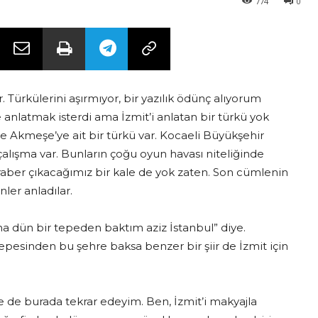
774
0
 Türkülerini aşırmıyor, bir yazılık ödünç alıyorum
le anlatmak isterdi ama İzmit’i anlatan bir türkü yok
de Akmeşe’ye ait bir türkü var. Kocaeli Büyükşehir
 çalışma var. Bunların çoğu oyun havası niteliğinde
beraber çıkacağımız bir kale de yok zaten. Son cümlenin
nler anladılar.
na dün bir tepeden baktım aziz İstanbul” diye.
epesinden bu şehre baksa benzer bir şiir de İzmit için
 de burada tekrar edeyim. Ben, İzmit’i makyajla