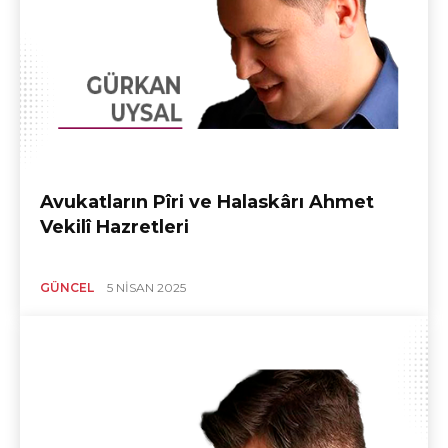
Avukatların Pîri ve Halaskârı Ahmet
Vekilî Hazretleri
GÜNCEL
5 NISAN 2025