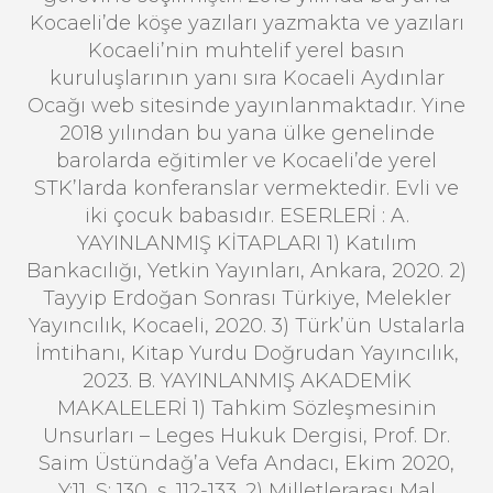
Kocaeli’de köşe yazıları yazmakta ve yazıları
Kocaeli’nin muhtelif yerel basın
kuruluşlarının yanı sıra Kocaeli Aydınlar
Ocağı web sitesinde yayınlanmaktadır. Yine
2018 yılından bu yana ülke genelinde
barolarda eğitimler ve Kocaeli’de yerel
STK’larda konferanslar vermektedir. Evli ve
iki çocuk babasıdır. ESERLERİ : A.
YAYINLANMIŞ KİTAPLARI 1) Katılım
Bankacılığı, Yetkin Yayınları, Ankara, 2020. 2)
Tayyip Erdoğan Sonrası Türkiye, Melekler
Yayıncılık, Kocaeli, 2020. 3) Türk’ün Ustalarla
İmtihanı, Kitap Yurdu Doğrudan Yayıncılık,
2023. B. YAYINLANMIŞ AKADEMİK
MAKALELERİ 1) Tahkim Sözleşmesinin
Unsurları – Leges Hukuk Dergisi, Prof. Dr.
Saim Üstündağ’a Vefa Andacı, Ekim 2020,
Y:11, S: 130, s. 112-133. 2) Milletlerarası Mal