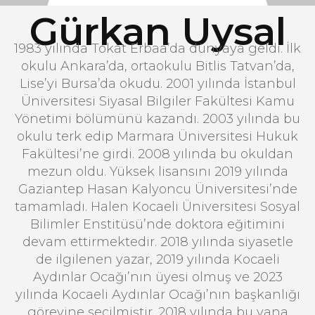
Gürkan Uysal
1983 yılında Tokat Erbaa’da dünyaya geldi. İlk
okulu Ankara’da, ortaokulu Bitlis Tatvan’da,
Lise’yi Bursa’da okudu. 2001 yılında İstanbul
Üniversitesi Siyasal Bilgiler Fakültesi Kamu
Yönetimi bölümünü kazandı. 2003 yılında bu
okulu terk edip Marmara Üniversitesi Hukuk
Fakültesi’ne girdi. 2008 yılında bu okuldan
mezun oldu. Yüksek lisansını 2019 yılında
Gaziantep Hasan Kalyoncu Üniversitesi’nde
tamamladı. Halen Kocaeli Üniversitesi Sosyal
Bilimler Enstitüsü’nde doktora eğitimini
devam ettirmektedir. 2018 yılında siyasetle
de ilgilenen yazar, 2019 yılında Kocaeli
Aydınlar Ocağı’nın üyesi olmuş ve 2023
yılında Kocaeli Aydınlar Ocağı’nın başkanlığı
görevine seçilmiştir. 2018 yılında bu yana