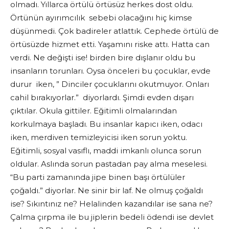
olmadı. Yıllarca örtülü örtüsüz herkes dost oldu.
Örtünün ayırımcılık sebebi olacağını hiç kimse
düşünmedi. Çok badireler atlattık. Cephede örtülü de
örtüsüzde hizmet etti. Yaşamını riske attı. Hatta can
verdi. Ne değişti ise! birden bire dışlanır oldu bu
insanların torunları. Oysa önceleri bu çocuklar, evde
durur iken, ” Dinciler çocuklarını okutmuyor. Onları
cahil bırakıyorlar.” diyorlardı. Şimdi evden dışarı
çıktılar. Okula gittiler. Eğitimli olmalarından
korkulmaya başladı. Bu insanlar kapıcı iken, odacı
iken, merdiven temizleyicisi iken sorun yoktu.
Eğitimli, sosyal vasıflı, maddi imkanlı olunca sorun
oldular. Aslında sorun pastadan pay alma meselesi.
“Bu parti zamanında jipe binen başı örtülüler
çoğaldı.” diyorlar. Ne sinir bir laf. Ne olmuş çoğaldı
ise? Sıkıntınız ne? Helalinden kazandılar ise sana ne?
Çalma çırpma ile bu jiplerin bedeli ödendi ise devlet