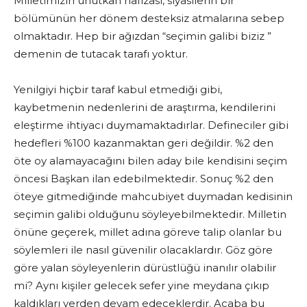
Milletimizin unutkan hafızası, siyasilerin bir
bölümünün her dönem desteksiz atmalarına sebep
olmaktadır. Hep bir ağızdan “seçimin galibi biziz ”
demenin de tutacak tarafı yoktur.
Yenilgiyi hiçbir taraf kabul etmediği gibi,
kaybetmenin nedenlerini de araştırma, kendilerini
eleştirme ihtiyacı duymamaktadırlar. Defineciler gibi
hedefleri %100 kazanmaktan geri değildir. %2 den
öte oy alamayacağını bilen aday bile kendisini seçim
öncesi Başkan ilan edebilmektedir. Sonuç %2 den
öteye gitmediğinde mahcubiyet duymadan kedisinin
seçimin galibi olduğunu söyleyebilmektedir. Milletin
önüne geçerek, millet adına göreve talip olanlar bu
söylemleri ile nasıl güvenilir olacaklardır. Göz göre
göre yalan söyleyenlerin dürüstlüğü inanılır olabilir
mi? Aynı kişiler gelecek sefer yine meydana çıkıp
kaldıkları yerden devam edeceklerdir. Acaba bu