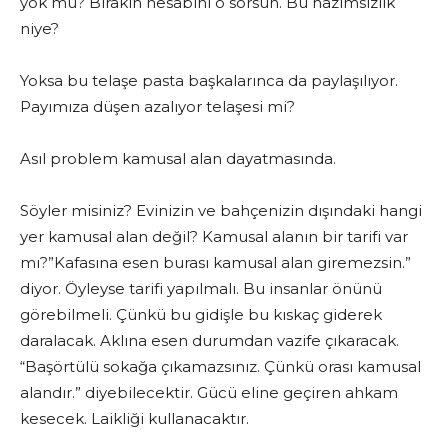
yok mu? Bırakın hesabını o sorsun. Bu hazımsızlık
niye?
Yoksa bu telaşe pasta başkalarınca da paylaşılıyor.
Payımıza düşen azalıyor telaşesi mi?
Asıl problem kamusal alan dayatmasında.
Söyler misiniz? Evinizin ve bahçenizin dışındaki hangi
yer kamusal alan değil? Kamusal alanın bir tarifi var
mı?”Kafasına esen burası kamusal alan giremezsin.”
diyor. Öyleyse tarifi yapılmalı. Bu insanlar önünü
görebilmeli. Çünkü bu gidişle bu kıskaç giderek
daralacak. Aklına esen durumdan vazife çıkaracak.
“Başörtülü sokağa çıkamazsınız. Çünkü orası kamusal
alandır.” diyebilecektir. Gücü eline geçiren ahkam
kesecek. Laikliği kullanacaktır.