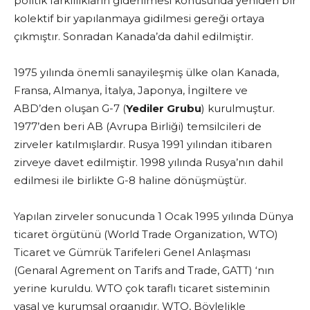
politik farklılıkların giderilmesi konusunda yeniden bir
kolektif bir yapılanmaya gidilmesi gereği ortaya
çıkmıştır. Sonradan Kanada’da dahil edilmiştir.
1975 yılında önemli sanayileşmiş ülke olan Kanada,
Fransa, Almanya, İtalya, Japonya, İngiltere ve
ABD’den oluşan G-7 (
Yediler Grubu
) kurulmuştur.
1977’den beri AB (Avrupa Birliği) temsilcileri de
zirveler katılmışlardır. Rusya 1991 yılından itibaren
zirveye davet edilmiştir. 1998 yılında Rusya’nın dahil
edilmesi ile birlikte G-8 haline dönüşmüştür.
Yapılan zirveler sonucunda 1 Ocak 1995 yılında Dünya
ticaret örgütünü (World Trade Organization, WTO)
Ticaret ve Gümrük Tarifeleri Genel Anlaşması
(Genaral Agrement on Tarifs and Trade, GATT) ‘nın
yerine kuruldu. WTO çok taraflı ticaret sisteminin
yasal ve kurumsal organıdır. WTO, Böylelikle