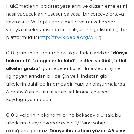
Hükümetlerin iç ticaret yasalarını ve düzenlemelerini
nasıl yapacakları hususunda yasal bir çerçeve ortaya
koymaktır. Ve toplu görüşmeler ve müzakereler
yoluyla ülkeler arasında ticari ilişkilerin geliştirildiği bir
platformudur.(
http://tr.wikipedia.org/wiki/
)
G-8 grubunun toplumdaki algısı farklı farklıdır. “
dünya
hükümeti
“, “
zenginler kulübü
“, “
elitler kulübü
“, “
etkili
ülkeler grubu
” gibi ifadeler kullanılmaktadır. İşin en
ilginç yanlarından biride Çin ve Hindistan gibi
ülkelerin dahil edilmemesidir. Yapılan araştırmalarda
Almanya’nın bu iki ülkenin katılımına çekince
koyduğu yolundadır.
G-8 ülkelerinin ekonomilerine bakacak olursak, bu
ülkelerin dünya ekonomisinin 2/3’sine sahip
olduğunu görürüz.
Dünya ihracatının yüzde 49’u ve