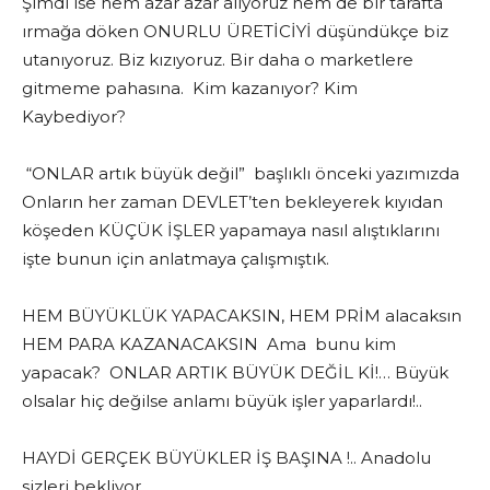
Şimdi ise hem azar azar alıyoruz hem de bir tarafta
ırmağa döken ONURLU ÜRETİCİYİ düşündükçe biz
utanıyoruz. Biz kızıyoruz. Bir daha o marketlere
gitmeme pahasına. Kim kazanıyor? Kim
Kaybediyor?
“ONLAR artık büyük değil” başlıklı önceki yazımızda
Onların her zaman DEVLET’ten bekleyerek kıyıdan
köşeden KÜÇÜK İŞLER yapamaya nasıl alıştıklarını
işte bunun için anlatmaya çalışmıştık.
HEM BÜYÜKLÜK YAPACAKSIN, HEM PRİM alacaksın
HEM PARA KAZANACAKSIN Ama bunu kim
yapacak? ONLAR ARTIK BÜYÜK DEĞİL Kİ!… Büyük
olsalar hiç değilse anlamı büyük işler yaparlardı!..
HAYDİ GERÇEK BÜYÜKLER İŞ BAŞINA !.. Anadolu
sizleri bekliyor.