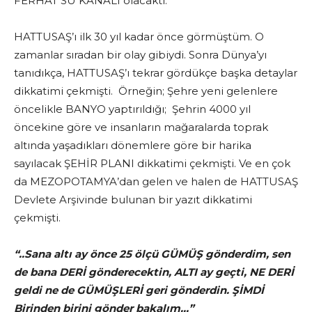
FERHAT SU KANALI olacaktı.
HATTUSAŞ’ı ilk 30 yıl kadar önce görmüştüm. O
zamanlar sıradan bir olay gibiydi. Sonra Dünya’yı
tanıdıkça, HATTUSAŞ’ı tekrar gördükçe başka detaylar
dikkatimi çekmişti. Örneğin; Şehre yeni gelenlere
öncelikle BANYO yaptırıldığı; Şehrin 4000 yıl
öncekine göre ve insanların mağaralarda toprak
altında yaşadıkları dönemlere göre bir harika
sayılacak ŞEHİR PLANI dikkatimi çekmişti. Ve en çok
da MEZOPOTAMYA’dan gelen ve halen de HATTUSAŞ
Devlete Arşivinde bulunan bir yazıt dikkatimi
çekmişti.
“..Sana altı ay önce 25 ölçü GÜMÜŞ gönderdim, sen
de bana DERİ gönderecektin, ALTI ay geçti, NE DERİ
geldi ne de GÜMÜŞLERİ geri gönderdin. ŞİMDİ
Birinden birini gönder bakalım…”