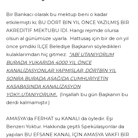
Bir Bankacı olarak bu mektup beni o kadar
etkilemişti ki; BU DÖRT BİN YIL ÖNCE YAZILMIŞ BİR
AKREDİTİF MEKTUBU İDİ. Hangi rejimde olursa
olsun al günümüze uyarla. Hattusaş için bir de on yıl
önce şimdiki İLÇE Belediye Başkanın söyledikleri
kulaklarımdan hiç gitmez:
“ABİ UTANIYORUM
BURADA YUKARIDA 4000 YIL ÖNCE
KANALİZASYONLAR YAPMIŞLAR, DÖRTBİN YIL
SONRA BURADA AŞAĞIDA CUMHURİYETİN
KASABASINDA KANALİZASYON
YOK!!..UTANIYORUM!..
(İnşallah bu gün Başkanın bu
derdi kalmamıştır.)
AMASYA’da FERHAT su KANALI da öyledir. Eşi
Benzeri Yoktur. Hakkında çeşitli Spekülasyonlar da
yapılan BU EFSANE KANAL İÇİN AMASYA VAKFI BİR