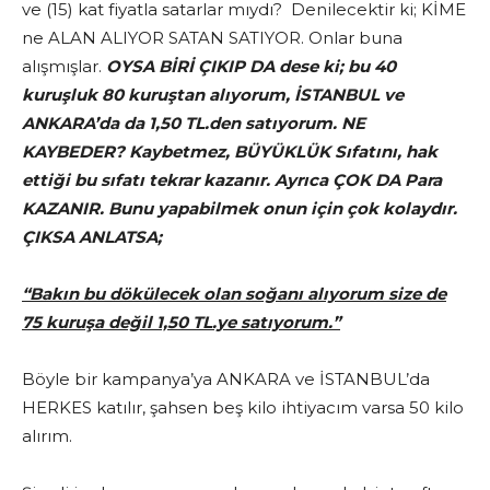
ve (15) kat fiyatla satarlar mıydı? Denilecektir ki; KİME
ne ALAN ALIYOR SATAN SATIYOR. Onlar buna
alışmışlar.
OYSA BİRİ ÇIKIP DA dese ki; bu 40
kuruşluk 80 kuruştan alıyorum, İSTANBUL ve
ANKARA’da da 1,50 TL.den satıyorum. NE
KAYBEDER? Kaybetmez, BÜYÜKLÜK Sıfatını, hak
ettiği bu sıfatı tekrar kazanır. Ayrıca ÇOK DA Para
KAZANIR. Bunu yapabilmek onun için çok kolaydır.
ÇIKSA ANLATSA;
“Bakın bu dökülecek olan soğanı alıyorum size de
75 kuruşa değil 1,50 TL.ye satıyorum.”
Böyle bir kampanya’ya ANKARA ve İSTANBUL’da
HERKES katılır, şahsen beş kilo ihtiyacım varsa 50 kilo
alırım.