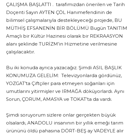
ÇALIŞMA BAŞLATTI . tarafımızdan önerilen ve Tarih
Doçenti Sayın AYTEN ÇÖL Hanımefendinin de
bilimsel çalışmalarıyla destekleyeceği projede, BU
MÜTHİŞ EFSANENİN BİR BÖLÜMÜ Bugün TANITIM
Amaçlı bir Kültür Hazinesi olarak bir REKRAASYON
alanı şeklinde TURİZM’in Hizmetine verilmesine
çalışılacaktır.
Bu iki konuda ayrıca yazacağız. Şimdi ASIL BAŞLIK
KONUMUZA GELELİM: Televizyonlarda gördünüz,
YOZGAT’ta Çiftçiler para etmeyen soğanları için
umutlarını yitirmişler ve IRMAĞA döküyorlardı. Aynı
Sorun, ÇORUM, AMASYA ve TOKAT’ta da vardı.
Şimdi soruyorum sizlere onlar gerçekten büyük
olsalardı, ANADOLU insanının bir yıllık emeği tarım
ürününü öldü pahasına DÖRT-BEŞ ay VADEYLE alır