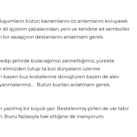
şumların bütün kavramlarını öz anlamlarını koruyarak
il işçisinin çabalarından, yeni ve kendine ait semboller
n bir savaşçının destanlarını anlatmam gerek.
ybedip şehirde bulacağımızı zannettiğimiz, yürekte
 elimizden tutup ta bizi dünyaların üzerine
leri bazen buz kristallerine dönüştüren bazen de alev
ve yanmalarımız… Bütün bunları anlatmam gerek.
er yazılmış bir büyük şair. Bestelenmiş şiirleri de var tabii
um. Bunu fazlasıyla hak ettiğine de inanıyorum.