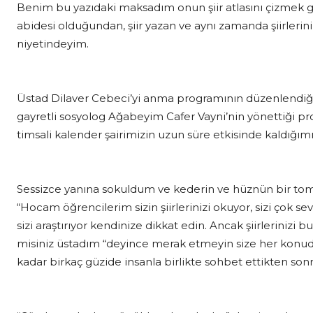
Benim bu yazıdaki maksadım onun şiir atlasını çizmek gib
abidesi olduğundan, şiir yazan ve aynı zamanda şiirler
niyetindeyim.
Üstad Dilaver Cebeci’yi anma programının düzenlendiği Tü
gayretli sosyolog Ağabeyim Cafer Vayni’nin yönettiği p
timsali kalender şairimizin uzun süre etkisinde kaldığım
Sessizce yanına sokuldum ve kederin ve hüznün bir t
“Hocam öğrencilerim sizin şiirlerinizi okuyor, sizi çok se
sizi araştırıyor kendinize dikkat edin. Ancak şiirlerinizi
misiniz üstadım “deyince merak etmeyin size her konuda
kadar birkaç güzide insanla birlikte sohbet ettikten so