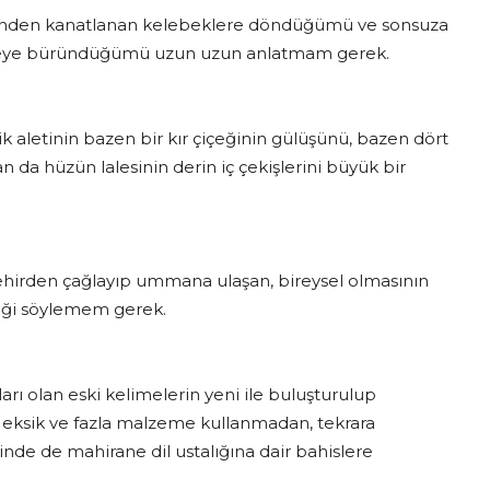
erinden kanatlanan kelebeklere döndüğümü ve sonsuza
 haleye büründüğümü uzun uzun anlatmam gerek.
k aletinin bazen bir kır çiçeğinin gülüşünü, bazen dört
n da hüzün lalesinin derin iç çekişlerini büyük bir
hirden çağlayıp ummana ulaşan, bireysel olmasının
liği söylemem gerek.
rı olan eski kelimelerin yeni ile buluşturulup
, eksik ve fazla malzeme kullanmadan, tekrara
inde de mahirane dil ustalığına dair bahislere