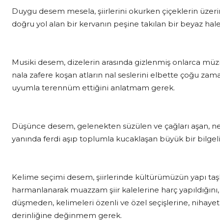
Duygu desem mesela, şiirlerini okurken çiçeklerin üz
doğru yol alan bir kervanın peşine takılan bir beyaz
Musiki desem, dizelerin arasında gizlenmiş onlarca müzi
nala zafere koşan atların nal seslerini elbette çoğu zama
uyumla terennüm ettiğini anlatmam gerek.
Düşünce desem, gelenekten süzülen ve çağları aşan, ne
yanında ferdi aşıp toplumla kucaklaşan büyük bir bilge
Kelime seçimi desem, şiirlerinde kültürümüzün yapı taşla
harmanlanarak muazzam şiir kalelerine harç yapıldığını
düşmeden, kelimeleri özenli ve özel seçişlerine, nihayet
derinliğine değinmem gerek.