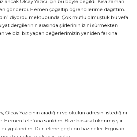
z ancak Olcay Yazıcı için bu böyle değildi. Kısa zaman
rinden gönderdi. Hemen çoğaltıp öğrencilerime dağıttım.
re edin” diyordu mektubunda. Çok mutlu olmuştuk bu vefa
at dergilerinin arasında şiirlerinin izini sürmekten
e bizi biz yapan değerlerimizin yeniden farkına
lcay Yazıcının aradığını ve okulun adresini istediğini
e. Hemen telefona sarıldım. Bize baskısı tükenmiş şiir
ok duygulandım. Dün elime geçti bu hazineler. Erguvan
epsi bir nefeste okunası şiirler.