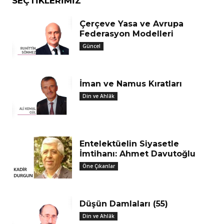
SEÇTIKLERIMIZ
Çerçeve Yasa ve Avrupa
Federasyon Modelleri
Güncel
İman ve Namus Kıratları
Din ve Ahlâk
Entelektüelin Siyasetle
İmtihanı: Ahmet Davutoğlu
Öne Çıkanlar
Düşün Damlaları (55)
Din ve Ahlâk