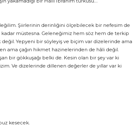
eşin yakamadığı bir Halil İbrahim türküsü…
ğilim. Şiirlerinin derinliğini ölçebilecek bir nefesim de
ere kadar müstesna. Geleneğimiz hem söz hem de terkip
k değil. Yepyeni bir söyleyiş ve biçim var dizelerinde ama
en ama çağın hikmet hazinelerinden de hâli değil.
bir gökkuşağı belki de. Kesin olan bir şey var ki
izim. Ve dizelerinde dillenen değerler de yıllar var ki
 buz kesecek.