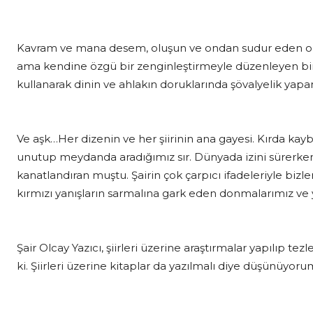
Kavram ve mana desem, oluşun ve ondan sudur eden olu
ama kendine özgü bir zenginleştirmeyle düzenleyen bir d
kullanarak dinin ve ahlakın doruklarında şövalyelik yapa
Ve aşk…Her dizenin ve her şiirinin ana gayesi. Kırda ka
unutup meydanda aradığımız sır. Dünyada izini sürerken
kanatlandıran muştu. Şairin çok çarpıcı ifadeleriyle biz
kırmızı yanışların sarmalına gark eden donmalarımız 
Şair Olcay Yazıcı, şiirleri üzerine araştırmalar yapılıp tezl
ki. Şiirleri üzerine kitaplar da yazılmalı diye düşünüyor