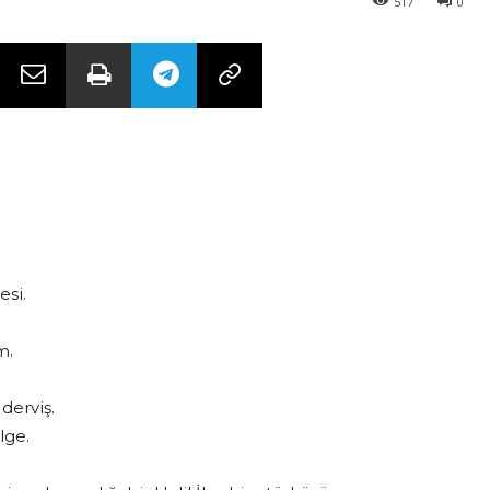
517
0
esi.
m.
derviş.
lge.