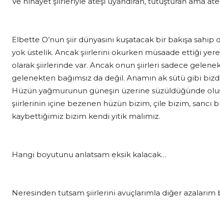
Ve nihayet şiirleriyle ateşi uyandıran, tutuşturan ama at
Elbette O’nun şiir dünyasını kuşatacak bir bakışa sahip de
yok üstelik. Ancak şiirlerini okurken müsaade ettiği y
olarak şiirlerinde var. Ancak onun şiirleri sadece gelene
gelenekten bağımsız da değil. Anamın ak sütü gibi bizd
Hüzün yağmurunun güneşin üzerine süzüldüğünde oluşan 
şiirlerinin içine bezenen hüzün bizim, çile bizim, sancı b
kaybettiğimiz bizim kendi yitik malımız.
Hangi boyutunu anlatsam eksik kalacak…
Neresinden tutsam şiirlerini avuçlarımla diğer azalarım