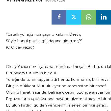
15 ARALIK 2008
MERYEM AYBIKE SINAN
”Çatallı yol ağzında şaşırıp kaldım Derviş
Söyle hangi patika gül dağına gidermiş?”
(O.Olcay yazıcı)
Olcay Yazıcı nev-i şahsına münhasır bir şair. Bir hüzün lal
Fırtınalara tutulmuş bir gül.
Yüreğinde tufan taşıyan adı henüz konmamış bir mevsi
Bir çile dükkanı. Mutluluk yerine sancı satan bir esnaf.
Ölümü hayatın içinde, balı ise çiçeğin özünde arayan bir 
Erguvanların uğultusunda hayatın gizemini arayan bir bi
Eylülün kırdığı gülden yeniden filizlenen bir fikir şafağı.