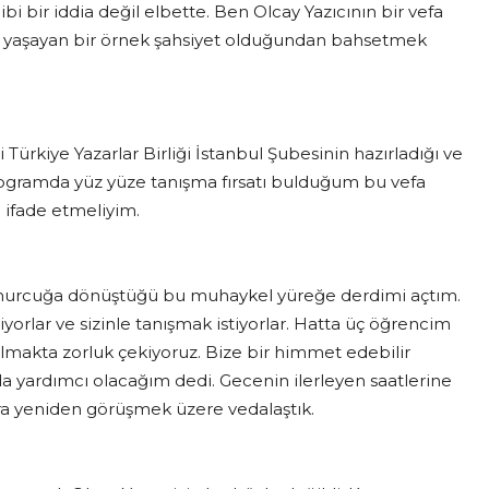
i bir iddia değil elbette. Ben Olcay Yazıcının bir vefa
ini yaşayan bir örnek şahsiyet olduğundan bahsetmek
rkiye Yazarlar Birliği İstanbul Şubesinin hazırladığı ve
rogramda yüz yüze tanışma fırsatı bulduğum bu vefa
ı ifade etmeliyim.
omurcuğa dönüştüğü bu muhaykel yüreğe derdimi açtım.
viyorlar ve sizinle tanışmak istiyorlar. Hatta üç öğrencim
 bulmakta zorluk çekiyoruz. Bize bir himmet edebilir
 yardımcı olacağım dedi. Gecenin ilerleyen saatlerine
nra yeniden görüşmek üzere vedalaştık.