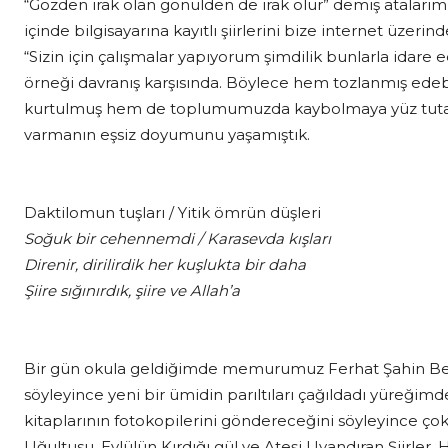
“Gözden ırak olan gönülden de ırak olur” demiş atalarımı
içinde bilgisayarına kayıtlı şiirlerini bize internet üze
“Sizin için çalışmalar yapıyorum şimdilik bunlarla ida
örneği davranış karşısında. Böylece hem tozlanmış edebiy
kurtulmuş hem de toplumumuzda kaybolmaya yüz tutan v
varmanın eşsiz doyumunu yaşamıştık.
Daktilomun tuşları / Yitik ömrün düşleri
Soğuk bir cehennemdi / Karasevda kışları
Direnir, dirilirdik her kuşlukta bir daha
Şiire sığınırdık, şiire ve Allah’a
Bir gün okula geldiğimde memurumuz Ferhat Şahin Bey, O
söyleyince yeni bir ümidin parıltıları çağıldadı yüreğimd
kitaplarının fotokopilerini göndereceğini söyleyince ç
Uğultusu, Eylülün Kırdığı gül ve Ateşi Uyandıran Şiirler. H