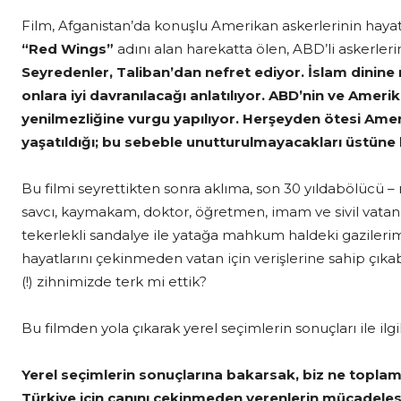
Film, Afganistan’da konuşlu Amerikan askerlerinin haya
“Red Wings”
adını alan harekatta ölen, ABD’li askerler
Seyredenler, Taliban’dan nefret ediyor. İslam dinine 
onlara iyi davranılacağı anlatılıyor. ABD’nin ve Ameri
yenilmezliğine vurgu yapılıyor. Herşeyden ötesi Amerik
yaşatıldığı; bu sebeble unutturulmayacakları üstüne b
Bu filmi seyrettikten sonra aklıma, son 30 yıldabölücü – ı
savcı, kaymakam, doktor, öğretmen, imam ve sivil vatand
tekerlekli sandalye ile yatağa mahkum haldeki gazilerim
hayatlarını çekinmeden vatan için verişlerine sahip çıkab
(!) zihnimizde terk mi ettik?
Bu filmden yola çıkarak yerel seçimlerin sonuçları ile ilg
Yerel seçimlerin sonuçlarına bakarsak, biz ne topla
Türkiye için canını çekinmeden verenlerin mücadelesi