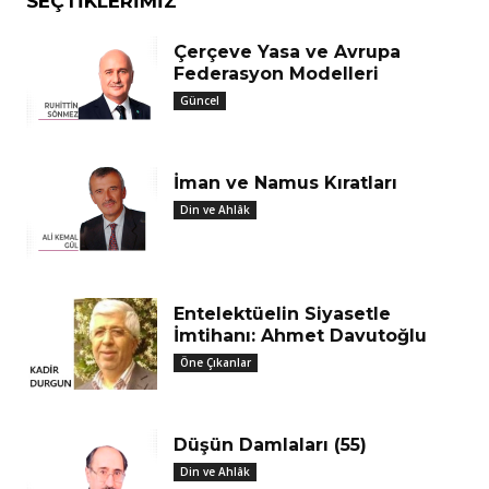
SEÇTIKLERIMIZ
Çerçeve Yasa ve Avrupa
Federasyon Modelleri
Güncel
İman ve Namus Kıratları
Din ve Ahlâk
Entelektüelin Siyasetle
İmtihanı: Ahmet Davutoğlu
Öne Çıkanlar
Düşün Damlaları (55)
Din ve Ahlâk