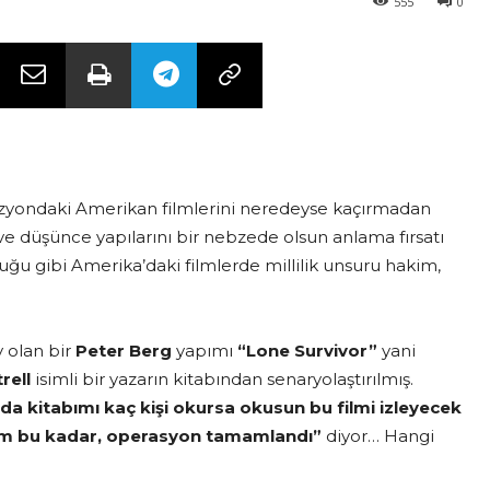
555
0
zyondaki Amerikan filmlerini neredeyse kaçırmadan
ve düşünce yapılarını bir nebzede olsun anlama fırsatı
uğu gibi Amerika’daki filmlerde millilik unsuru hakim,
y olan bir
Peter Berg
yapımı
“Lone Survivor”
yani
rell
isimli bir yazarın kitabından senaryolaştırılmış.
da kitabımı kaç kişi okursa okusun bu filmi izleyecek
 işim bu kadar, operasyon tamamlandı”
diyor… Hangi