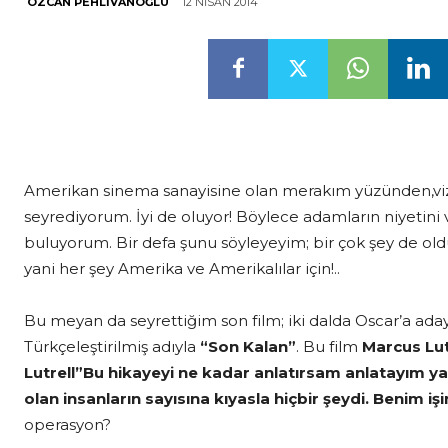
12 NISAN 2014
ÖZCAN PEHLIVANOĞLU
Amerikan sinema sanayisine olan merakım yüzünden,vi
seyrediyorum. İyi de oluyor! Böylece adamların niyetini 
buluyorum. Bir defa şunu söyleyeyim; bir çok şey de old
yani her şey Amerika ve Amerikalılar için!..
Bu meyan da seyrettiğim son film; iki dalda Oscar’a ada
Türkçeleştirilmiş adıyla
“Son Kalan”
. Bu film
Marcus Lut
Lutrell”Bu hikayeyi ne kadar anlatırsam anlatayım ya
olan insanların sayısına kıyasla hiçbir şeydi. Benim
operasyon?