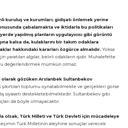
li kuruluş ve kurumları; gidişatı önlemek yerine
konusunda çabalamakta ve iktidarla bu politikaları
erde yapılmış planların uygulayıcısı gibi görüntü
ına kalsa da, kulaklarını bir takım odaklara
aklar hakkındaki kararları özgürce almalıdır.
Yoksa
 yaratılan algılar, belirli odakların işidir. Muhalefette
doğru değerlendirmek mümkün olmaz.
bi olarak gözüken Arslanbek Sultanbekov
ıkırtıları toplumu oynatabilmekte ve gerçekleri görse
nlış siyaseti destekletebilmektedir. Sultanbekov gibi
arı da böyle olmayacaktır.
a olsak, Türk Milleti ve Türk Devleti için mücadeleye
eçimin Türk Milletinin aleyhine sonuçlar verecek