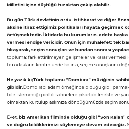
Milletini içine düştüğü tuzaktan çekip alabilir.
Bu gün Türk devletinin ordu, istihbarat ve diğer önem
aksine itiraz ettiğimiz politikaları hayata geçirmek 
örtüşmektedir. İktidarla bu kurumların, adeta başka y
vermesi endişe vericidir. Onun için muhalefet; tek baş
tıkayarak, seçim sonuçları ve bundan sonrası yapılac
topluma; fark ettirilmeyen gelişmeler ve karar vermesi için
bu odakların kontrolünde kalırsa, seçim sonuçlarını 
Ne yazık ki;Türk toplumu “Dombıra” müziğinin sahi
gibidir.
Dombıracı adam örneğinde olduğu gibi; parmak ş
bile istemediği pırıltılı sahnelere çıkartabilmekte ve ya
olmaktan kurtulup aslımıza döndüğümüzde seçim sonuçl
Evet,
biz Amerikan filminde olduğu gibi “Son Kalan” d
ve doğru bildiklerimizi söylemeye devam edeceğiz.
S