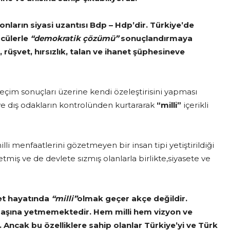
onların siyasi uzantısı Bdp – Hdp’dir. Türkiye’de
ücülerle
“demokratik çözümü”
sonuçlandırmaya
rüşvet, hırsızlık, talan ve ihanet şüphesineve
çim sonuçları üzerine kendi özeleştirisini yapması
ve dış odakların kontrolünden kurtararak
“milli”
içerikli
li menfaatlerini gözetmeyen bir insan tipi yetiştirildiği
etmiş ve de devlete sızmış olanlarla birlikte,siyasete ve
set hayatında
“milli”
olmak geçer akçe değildir.
 başına yetmemektedir. Hem milli hem vizyon ve
cak bu özelliklere sahip olanlar Türkiye’yi ve Türk