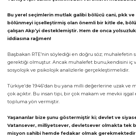
Bu yerel seçimlerin mutlak galibi bölücü cani, pkk ve 
bölünmeyi içselleştirmiş olan önemli bir kitle de, böl
çalışan Akp’yi desteklemiştir. Hem de onca yolsuzluk, 
iddiasına rağmen!
Başbakan RTE’nin söylediği en doğru söz; muhalefetin se
gerektiği olmuştur. Ancak muhalefet bunu,kendisini iç 
sosyolojik ve psikolojik analizlerle gerçekleştirmelidir.
Türkiye’de 1946’dan bu yana milli değerlerine uzak ve mil
çok açıktır. Bu insan tipi, bir çok makam ve mevkii işgal 
topluma yön vermiştir.
Yaşananlar bize şunu göstermiştir ki; devlet ve siya
Vatansever, milliyetsever, devletsever olmakta tek
misyon sahibi hemde fedakar olmak gerekmektedir. An