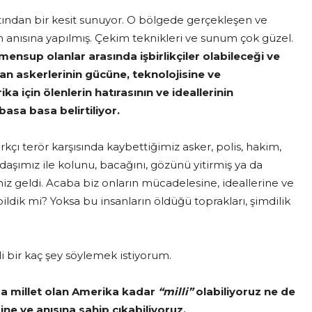
tından bir kesit sunuyor. O bölgede gerçekleşen ve
in anısına yapılmış. Çekim teknikleri ve sunum çok güzel.
mensup olanlar arasında işbirlikçiler olabileceği ve
kan askerlerinin gücüne, teknolojisine ve
a için ölenlerin hatırasının ve ideallerinin
asa basa belirtiliyor.
rkçı terör karşısında kaybettiğimiz asker, polis, hakim,
aşımız ile kolunu, bacağını, gözünü yitirmiş ya da
iz geldi. Acaba biz onların mücadelesine, ideallerine ve
ildik mi? Yoksa bu insanların öldüğü toprakları, şimdilik
ili bir kaç şey söylemek istiyorum.
ma millet olan Amerika kadar
“milli”
olabiliyoruz ne de
ne ve anısına sahip çıkabiliyoruz.