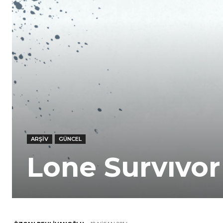
ARŞIV
GÜNCEL
Lone Survıvor