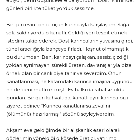
ediyor, derin düşüncelere dalıyordum. Dost ikliminde,
günleri birlikte tüketiyorduk sessizce.
Bir gün evin içinde uçan karıncayla karşılaştım. Sağa
sola saldırıyordu o kanatlı. Geldiği yeri tespit etmek
istedim takip ederek. Dost karıncaların yuvasına girdi,
tünel aracılığıyla bahçeye fırladı. Hoşnut olmamıştık
bu durumdan. Ben, karıncayı çalışkan, sessiz, çizdiği
yoldan ayrılmayan, sürekli üreten, davranışlarıyla bize
örnek olan bir canlı diye tanır ve severdim. Onun
kanatlanması, ne kafamdaki karınca imajına uygundu
ne de beni mutlu etmişti. Ev halkı da rahatsız oldu
bundan. Bir gün kahvaltıda, kanatlı aynı karınca bizi
ziyaret edince “Karınca kanatlanırsa zevalini
(ölümünü) hazırlarmış.” sözünü söyleyiverdim.
Akşam eve geldiğimde bir alışkanlık eseri olarak
gözlerimin yöneldiği o köşede üretici, yatırımcı