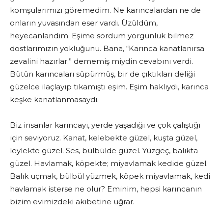
komşularımızı göremedim. Ne karıncalardan ne de
onların yuvasından eser vardı. Üzüldüm,
heyecanlandım. Eşime sordum yorgunluk bilmez
dostlarımızın yokluğunu. Bana, “Karınca kanatlanırsa
zevalini hazırlar.” dememiş miydin cevabını verdi.
Bütün karıncaları süpürmüş, bir de çıktıkları deliği
güzelce ilaçlayıp tıkamıştı eşim. Eşim haklıydı, karınca
keşke kanatlanmasaydı.
Biz insanlar karıncayı, yerde yaşadığı ve çok çalıştığı
için seviyoruz. Kanat, kelebekte güzel, kuşta güzel,
leylekte güzel. Ses, bülbülde güzel. Yüzgeç, balıkta
güzel. Havlamak, köpekte; miyavlamak kedide güzel.
Balık uçmak, bülbül yüzmek, köpek miyavlamak, kedi
havlamak isterse ne olur? Eminim, hepsi karıncanın
bizim evimizdeki akıbetine uğrar.