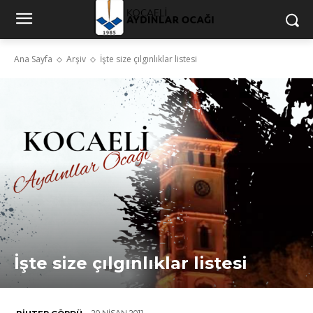
Ana Sayfa
Arşiv
İşte size çılgınlıklar listesi
İşte size çılgınlıklar listesi