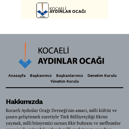
Anasayfa
Başkanımız
Başkanlarımız
Denetim Kurulu
Yönetim Kurulu
Hakkımızda
Kocaeli Aydınlar Ocağı Derneği'nin amacı, milli kültür ve
şuuru geliştirmek suretiyle Türk Milliyetçiliği fikrini
yaymak, milli bünyemizi sarsan fikir buhranı ve mefhumlar