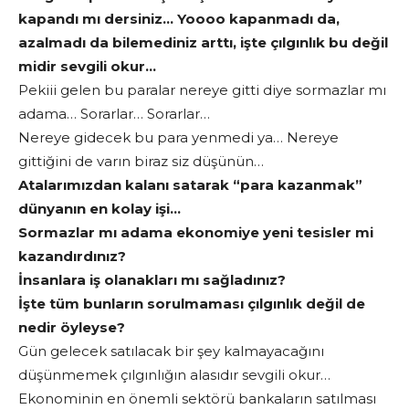
kapandı mı dersiniz… Yoooo kapanmadı da,
azalmadı da bilemediniz arttı, işte çılgınlık bu değil
midir sevgili okur…
Pekiii gelen bu paralar nereye gitti diye sormazlar mı
adama… Sorarlar… Sorarlar…
Nereye gidecek bu para yenmedi ya… Nereye
gittiğini de varın biraz siz düşünün…
Atalarımızdan ka
lanı satarak “para kazanmak”
dünyanın en kolay işi…
Sormazlar mı adama ekonomiye yeni tesisler mi
kazandırdınız?
İnsanlara iş olanakları mı sağladınız?
İşte tüm bunların sorulmaması çılgınlık değil de
nedir öyleyse?
Gün gelecek satılacak bir şey kalmayacağını
düşünmemek çılgınlığın alasıdır sevgili okur…
Ekonominin en önemli sektörü bankaların satılması