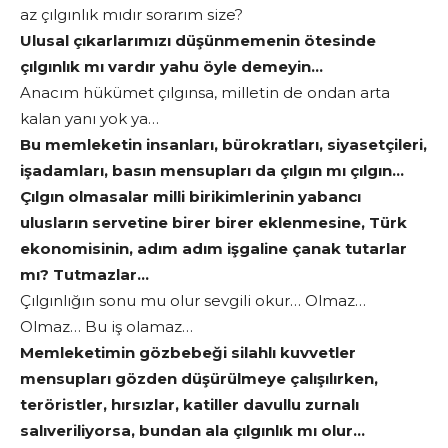
az çılgınlık mıdır sorarım size?
Ulusal çıkarlarımızı düşünmemenin ötesinde
çılgınlık mı vardır yahu öyle demeyin…
Anacım hükümet çılgınsa, milletin de ondan arta
kalan yanı yok ya…
Bu memleketin insanları, bürokratları, siyasetçileri,
işadamları, basın mensupları da çılgın mı çılgın…
Çılgın olmasalar milli birikimlerinin yabancı
ulusların servetine birer birer eklenmesine, Türk
ekonomisinin, adım adım işgaline çanak tutarlar
mı? Tutmazlar…
Çılgınlığın sonu mu olur sevgili okur… Olmaz…
Olmaz… Bu iş olamaz…
Memleketimin gözbebeği silahlı kuvvetler
mensupları gözden düşürülmeye çalışılırken,
teröristler, hırsızlar, katiller davullu zurnalı
salıveriliyorsa, bundan ala çılgınlık mı olur…