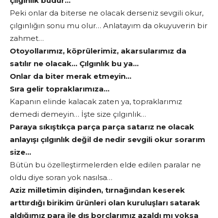
çılgınlık budur…
Peki onlar da biterse ne olacak derseniz sevgili okur,
çılgınlığın sonu mu olur… Anlatayım da okuyuverin bir
zahmet…
Otoyollarımız, köprülerimiz, akarsularımız da
satılır ne olacak… Çılgınlık bu ya…
Onlar da biter merak etmeyin…
Sıra gelir topraklarımıza…
Kapanın elinde kalacak zaten ya, topraklarımız
demedi demeyin… İşte size çılgınlık…
Paraya sıkıştıkça parça parça satarız ne olacak
anlayışı çılgınlık değil de nedir sevgili okur sorarım
size…
Bütün bu özelleştirmelerden elde edilen paralar ne
oldu diye soran yok nasılsa…
Aziz milletimin dişinden, tırnağından keserek
arttırdığı birikim ürünleri olan kuruluşları satarak
aldığımız para ile dış borçlarımız azaldı mı yoksa