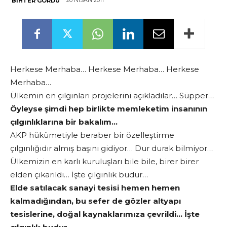
20 NISAN 2011
BIHTER GÖRDÜ
Herkese Merhaba… Herkese Merhaba… Herkese
Merhaba…
Ülkemin en çılgınları projelerini açıkladılar… Süpper…
Öyleyse şimdi hep birlikte memleketim insanının
çılgınlıklarına bir bakalım…
AKP hükümetiyle beraber bir özelleştirme
çılgınlığıdır almış başını gidiyor… Dur durak bilmiyor…
Ülkemizin en karlı kuruluşları bile bile, birer birer
elden çıkarıldı… İşte çılgınlık budur…
Elde satılacak sanayi tesisi hemen hemen
kalmadığından, bu sefer de gözler altyapı
tesislerine, doğal kaynaklarımıza çevrildi… İşte