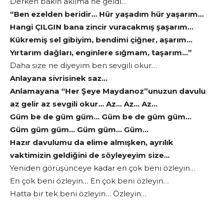
Derken bakın aklıma ne geldi…
“Ben ezelden beridir… Hür yaşadım hür yaşarım…
Hangi ÇILGIN bana zincir vuracakmış şaşarım…
Kükremiş sel gibiyim, bendimi çiğner, aşarım…
Yırtarım dağları, enginlere sığmam, taşarım…”
Daha size ne diyeyim ben sevgili okur…
Anlayana sivrisinek saz…
Anlamayana “Her Şeye Maydanoz”unuzun davulu
az gelir az sevgili okur… Az… Az… Az…
Güm be de güm güm… Güm be de güm güm…
Güm güm güm… Güm güm… Güm…
Hazır davulumu da elime almışken, ayrılık
vaktimizin geldiğini de söyleyeyim size…
Yeniden görüşünceye kadar en çok beni özleyin…
En çok beni özleyin… En çok beni özleyin…
Hatta bir tek beni özleyin… Özleyin…