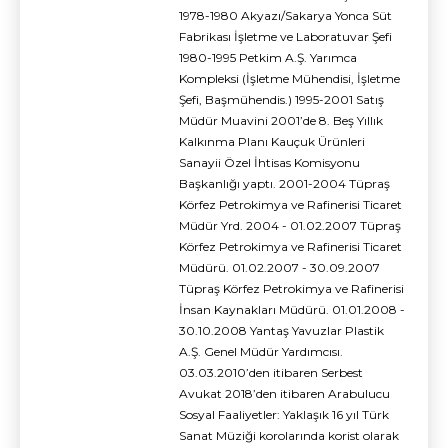
1978-1980 Akyazı/Sakarya Yonca Süt
Fabrikası İşletme ve Laboratuvar Şefi
1980-1995 Petkim A.Ş. Yarımca
Kompleksi (İşletme Mühendisi, İşletme
Şefi, Başmühendis.) 1995-2001 Satış
Müdür Muavini 2001’de 8. Beş Yıllık
Kalkınma Planı Kauçuk Ürünleri
Sanayii Özel İhtisas Komisyonu
Başkanlığı yaptı. 2001-2004 Tüpraş
Körfez Petrokimya ve Rafinerisi Ticaret
Müdür Yrd. 2004 - 01.02.2007 Tüpraş
Körfez Petrokimya ve Rafinerisi Ticaret
Müdürü. 01.02.2007 - 30.09.2007
Tüpraş Körfez Petrokimya ve Rafinerisi
İnsan Kaynakları Müdürü. 01.01.2008 -
30.10.2008 Yantaş Yavuzlar Plastik
A.Ş. Genel Müdür Yardımcısı.
03.03.2010’den itibaren Serbest
Avukat 2018’den itibaren Arabulucu
Sosyal Faaliyetler: Yaklaşık 16 yıl Türk
Sanat Müziği korolarında korist olarak