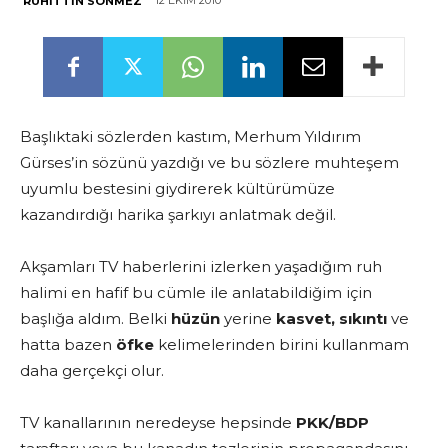
12 EKIM 2010
RUHITTIN SÖNMEZ
Başlıktaki sözlerden kastım, Merhum Yıldırım
Gürses’in sözünü yazdığı ve bu sözlere muhteşem
uyumlu bestesini giydirerek kültürümüze
kazandırdığı harika şarkıyı anlatmak değil.
Akşamları TV haberlerini izlerken yaşadığım ruh
halimi en hafif bu cümle ile anlatabildiğim için
başlığa aldım. Belki
hüzün
yerine
kasvet, sıkıntı
ve
hatta bazen
öfke
kelimelerinden birini kullanmam
daha gerçekçi olur.
TV kanallarının neredeyse hepsinde
PKK/BDP