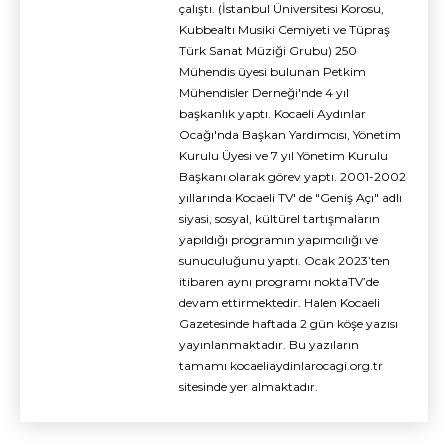
çalıştı. (İstanbul Üniversitesi Korosu,
Kubbealtı Musiki Cemiyeti ve Tüpraş
Türk Sanat Müziği Grubu) 250
Mühendis üyesi bulunan Petkim
Mühendisler Derneği'nde 4 yıl
başkanlık yaptı. Kocaeli Aydınlar
Ocağı'nda Başkan Yardımcısı, Yönetim
Kurulu Üyesi ve 7 yıl Yönetim Kurulu
Başkanı olarak görev yaptı. 2001-2002
yıllarında Kocaeli TV' de "Geniş Açı" adlı
siyasi, sosyal, kültürel tartışmaların
yapıldığı programın yapımcılığı ve
sunuculuğunu yaptı. Ocak 2023’ten
itibaren aynı programı noktaTV’de
devam ettirmektedir. Halen Kocaeli
Gazetesinde haftada 2 gün köşe yazısı
yayınlanmaktadır. Bu yazıların
tamamı kocaeliaydinlarocagi.org.tr
sitesinde yer almaktadır.