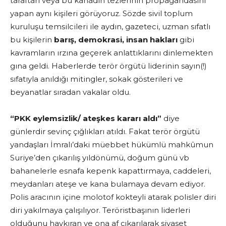
taraftarı veya bu kanadın tezlerinin propagandasını
yapan aynı kişileri görüyoruz. Sözde sivil toplum
kuruluşu temsilcileri ile aydın, gazeteci, uzman sıfatlı
bu kişilerin
barış, demokrasi, insan hakları
gibi
kavramların ırzına geçerek anlattıklarını dinlemekten
gına geldi. Haberlerde terör örgütü liderinin sayın(!)
sıfatıyla anıldığı mitingler, sokak gösterileri ve
beyanatlar sıradan vakalar oldu.
“PKK eylemsizlik/ ateşkes kararı aldı”
diye
günlerdir sevinç çığlıkları atıldı. Fakat terör örgütü
yandaşları İmralı’daki müebbet hükümlü mahkûmun
Suriye’den çıkarılış yıldönümü, doğum günü vb
bahanelerle esnafa kepenk kapattırmaya, caddeleri,
meydanları ateşe ve kana bulamaya devam ediyor.
Polis aracının içine molotof kokteyli atarak polisler diri
diri yakılmaya çalışılıyor. Teröristbaşının liderleri
olduğunu haykıran ve ona af çıkarılarak siyaset