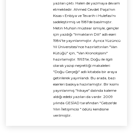
yazıları çıktı. Halen de yazmaya devam
etmektedir. Ahmed Cevdet Paşa'nın
Kısas-ı Enbiya ve Tevarih-i Hulefası'nı
sadeleştirmiş ve 1981'de basılmıştır.
Metin Muhsin müstear ismiyle, gençler
için yazdığı "Irmakların Dili" adlı eseri
1984'te yayınlanmıştır. Ayrıca Yüzüncü
Yıl Üniversitesi'nce hazırlattırılan "Van
Kütüğü" için, "Van Kronolojisini"
hazırlamıştır. 1993'te; Doğu ile ilgili
olarak yazıp neşrettiği makaleleri
"Doğu Gerçeği" adlı kitabda bir araya
getirilerek yayınlandı. Bu arada, bazı
eserleri baskıya hazırlamıştır. Bir kısmı
yayınlanmış "hikaye" dalında kaleme
aldığı edebi yazıları da vardır. 2009
yılında GESİAD tarafından "Gebze'de
Yılın İletişimcisi " ödülü kendisine
verilmiştir.