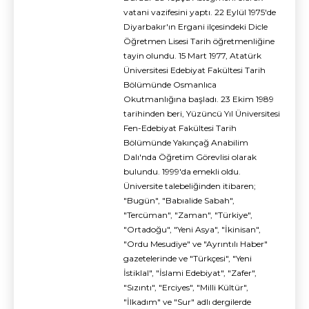
vatani vazifesini yaptı. 22 Eylül 1975'de
Diyarbakır'ın Ergani ilçesindeki Dicle
Öğretmen Lisesi Tarih öğretmenliğine
tayin olundu. 15 Mart 1977, Atatürk
Üniversitesi Edebiyat Fakültesi Tarih
Bölümünde Osmanlıca
Okutmanlığına başladı. 23 Ekim 1989
tarihinden beri, Yüzüncü Yıl Üniversitesi
Fen-Edebiyat Fakültesi Tarih
Bölümünde Yakınçağ Anabilim
Dalı'nda Öğretim Görevlisi olarak
bulundu. 1999'da emekli oldu.
Üniversite talebeliğinden itibaren;
"Bugün", "Babıalide Sabah",
"Tercüman", "Zaman", "Türkiye",
"Ortadoğu", "Yeni Asya", "İkinisan",
"Ordu Mesudiye" ve "Ayrıntılı Haber"
gazetelerinde ve "Türkçesi", "Yeni
İstiklal", "İslami Edebiyat", "Zafer",
"Sızıntı", "Erciyes", "Milli Kültür",
"İlkadım" ve "Sur" adlı dergilerde