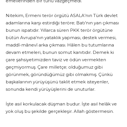
emellerinden bir türlü vazgeçmedi.
Nitekim, Ermeni terör örgütü ASALA’nın Türk devlet
adamlarına karşı estirdiği teröre; Batı’nın yan çıkması
bunun ispatıdır. Yıllarca süren PKK terör örgütüne
bütün Avrupa’nın yataklık yapması, destek vermesi,
maddî-mânevî arka çıkması. Hâlen bu tutumlarına
devam etmeleri, bunun somut kanıtıdır. Demek ki
çare şahsiyetimizden taviz ve ödün vermekten
geçmiyormuş. Çare milletçe; olduğumuz gibi
görünmek, göründüğümüz gibi olmakmış. Çünkü
başkalarının yürüyüşünü taklit etmek isteyenler,
sonunda kendi yürüyüşlerini de unuturlar.
İşte asıl korkulacak düşman budur. İşte asıl helâk ve
yok oluş bu şekilde gerçekleşir. Allah göstermesin.