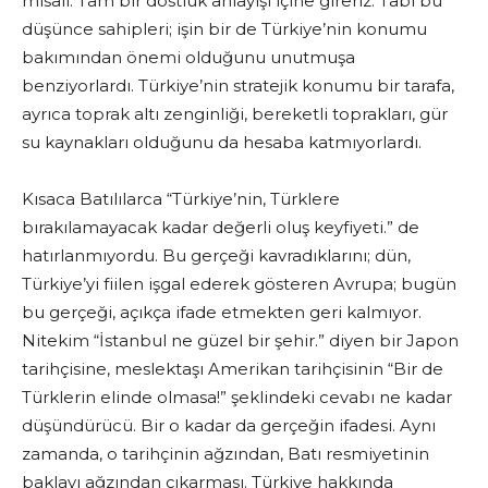
misali. Tam bir dostluk anlayışı içine gireriz. Tabi bu
düşünce sahipleri; işin bir de Türkiye’nin konumu
bakımından önemi olduğunu unutmuşa
benziyorlardı. Türkiye’nin stratejik konumu bir tarafa,
ayrıca toprak altı zenginliği, bereketli toprakları, gür
su kaynakları olduğunu da hesaba katmıyorlardı.
Kısaca Batılılarca “Türkiye’nin, Türklere
bırakılamayacak kadar değerli oluş keyfiyeti.” de
hatırlanmıyordu. Bu gerçeği kavradıklarını; dün,
Türkiye’yi fiilen işgal ederek gösteren Avrupa; bugün
bu gerçeği, açıkça ifade etmekten geri kalmıyor.
Nitekim “İstanbul ne güzel bir şehir.” diyen bir Japon
tarihçisine, meslektaşı Amerikan tarihçisinin “Bir de
Türklerin elinde olmasa!” şeklindeki cevabı ne kadar
düşündürücü. Bir o kadar da gerçeğin ifadesi. Aynı
zamanda, o tarihçinin ağzından, Batı resmiyetinin
baklayı ağzından çıkarması. Türkiye hakkında