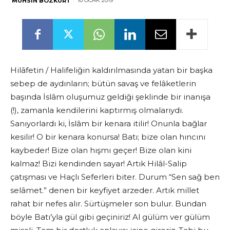
18 OCAK 2019
MUHSIN BOZKURT
Hilâfetin / Halifeliğin kaldırılmasında yatan bir başka
sebep de aydınların; bütün savaş ve felâketlerin
başında İslâm oluşumuz geldiği şeklinde bir inanışa
(!), zamanla kendilerini kaptırmış olmalarıydı.
Sanıyorlardı ki, İslâm bir kenara itilir! Onunla bağlar
kesilir! O bir kenara konursa! Batı; bize olan hıncını
kaybeder! Bize olan hışmı geçer! Bize olan kini
kalmaz! Bizi kendinden sayar! Artık Hilâl-Salip
çatışması ve Haçlı Seferleri biter. Durum “Sen sağ ben
selâmet.” denen bir keyfiyet arzeder. Artık millet
rahat bir nefes alır. Sürtüşmeler son bulur. Bundan
böyle Batı’yla gül gibi geçiniriz! Al gülüm ver gülüm