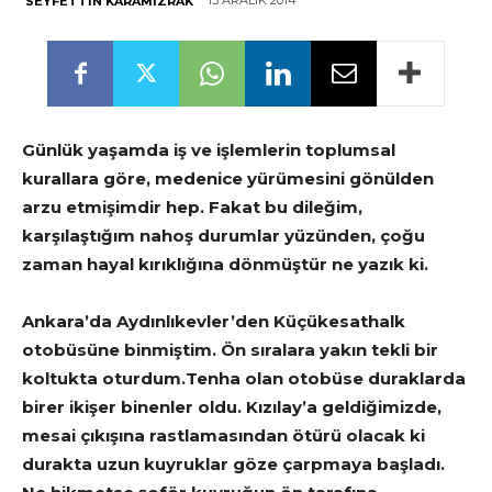
13 ARALIK 2014
SEYFETTIN KARAMIZRAK
Günlük yaşamda iş ve işlemlerin toplumsal
kurallara göre, medenice yürümesini gönülden
arzu etmişimdir hep. Fakat bu dileğim,
karşılaştığım nahoş durumlar yüzünden, çoğu
zaman hayal kırıklığına dönmüştür ne yazık ki.
Ankara’da Aydınlıkevler’den Küçükesathalk
otobüsüne binmiştim. Ön sıralara yakın tekli bir
koltukta oturdum.Tenha olan otobüse duraklarda
birer ikişer binenler oldu. Kızılay’a geldiğimizde,
mesai çıkışına rastlamasından ötürü olacak ki
durakta uzun kuyruklar göze çarpmaya başladı.