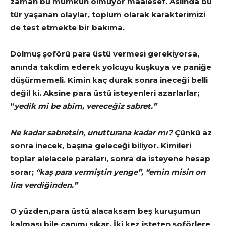
zaman bu mümkün olmuyor maalesef. Aslında bu
tür yaşanan olaylar, toplum olarak karakterimizi
de test etmekte bir bakıma.
Dolmuş şoförü para üstü vermesi gerekiyorsa,
anında takdim ederek yolcuyu kuşkuya ve paniğe
düşürmemeli. Kimin kaç durak sonra ineceği belli
değil ki. Aksine para üstü isteyenleri azarlarlar;
“
yedik mi be abim, vereceğiz sabret.”
Ne kadar sabretsin, unutturana kadar mı?
Çünkü az
sonra inecek, başına geleceği biliyor. Kimileri
toplar alelacele paraları, sonra da isteyene hesap
sorar;
“kaş para vermiştin yenge”, “emin misin on
lira verdiğinden.”
O yüzden,para üstü alacaksam beş kuruşumun
kalması bile canımı sıkar. İki kez isteten şoförlere