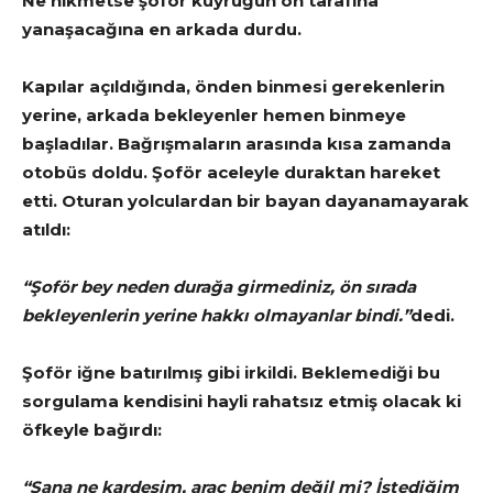
Ne hikmetse şoför kuyruğun ön tarafına
yanaşacağına en arkada durdu.
Kapılar açıldığında, önden binmesi gerekenlerin
yerine, arkada bekleyenler hemen binmeye
başladılar. Bağrışmaların arasında kısa zamanda
otobüs doldu. Şoför aceleyle duraktan hareket
etti. Oturan yolculardan bir bayan dayanamayarak
atıldı:
“Şoför bey neden durağa girmediniz, ön sırada
bekleyenlerin yerine hakkı olmayanlar bindi.”
dedi.
Şoför iğne batırılmış gibi irkildi. Beklemediği bu
sorgulama kendisini hayli rahatsız etmiş olacak ki
öfkeyle bağırdı:
“Sana ne kardeşim, araç benim değil mi? İstediğim