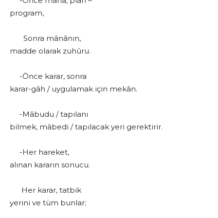
-Önce mânâ, plân –
program,
Sonra mânânın,
madde olarak zuhûru.
-Önce karar, sonra
karar-gâh / uygulamak için mekân.
-Mâbudu / tapılanı
bilmek, mâbedi / tapılacak yeri gerektirir.
-Her hareket,
alınan kararın sonucu.
Her karar, tatbik
yerini ve tüm bunlar;