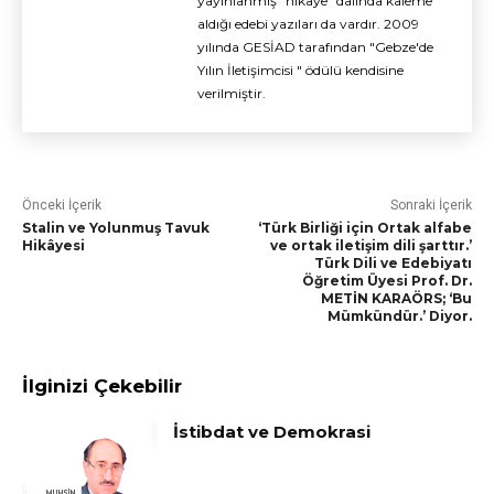
yayınlanmış "hikaye" dalında kaleme
aldığı edebi yazıları da vardır. 2009
yılında GESİAD tarafından "Gebze'de
Yılın İletişimcisi " ödülü kendisine
verilmiştir.
Önceki İçerik
Sonraki İçerik
Stalin ve Yolunmuş Tavuk
‘Türk Birliği için Ortak alfabe
Hikâyesi
ve ortak iletişim dili şarttır.’
Türk Dili ve Edebiyatı
Öğretim Üyesi Prof. Dr.
METİN KARAÖRS; ‘Bu
Mümkündür.’ Diyor.
İlginizi Çekebilir
İstibdat ve Demokrasi