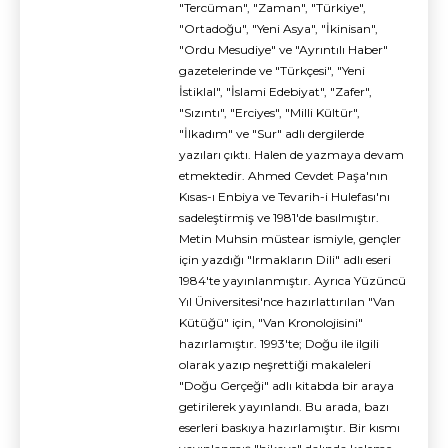
"Tercüman", "Zaman", "Türkiye",
"Ortadoğu", "Yeni Asya", "İkinisan",
"Ordu Mesudiye" ve "Ayrıntılı Haber"
gazetelerinde ve "Türkçesi", "Yeni
İstiklal", "İslami Edebiyat", "Zafer",
"Sızıntı", "Erciyes", "Milli Kültür",
"İlkadım" ve "Sur" adlı dergilerde
yazıları çıktı. Halen de yazmaya devam
etmektedir. Ahmed Cevdet Paşa'nın
Kısas-ı Enbiya ve Tevarih-i Hulefası'nı
sadeleştirmiş ve 1981'de basılmıştır.
Metin Muhsin müstear ismiyle, gençler
için yazdığı "Irmakların Dili" adlı eseri
1984'te yayınlanmıştır. Ayrıca Yüzüncü
Yıl Üniversitesi'nce hazırlattırılan "Van
Kütüğü" için, "Van Kronolojisini"
hazırlamıştır. 1993'te; Doğu ile ilgili
olarak yazıp neşrettiği makaleleri
"Doğu Gerçeği" adlı kitabda bir araya
getirilerek yayınlandı. Bu arada, bazı
eserleri baskıya hazırlamıştır. Bir kısmı