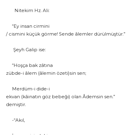
Nitekim Hz. Ali:
“Ey insan cirmini
/ cismini küçük görme! Sende âlemler dürülmüştür.”
Şeyh Galip ise:
“Hoşça bak zâtına
zübde-i âlem (âlemin özeti)sin sen;
Merdüm-i dide-i
ekvan (kâinatın göz bebeği) olan Âdemsin sen.”
demiştir.
-“Akıl,