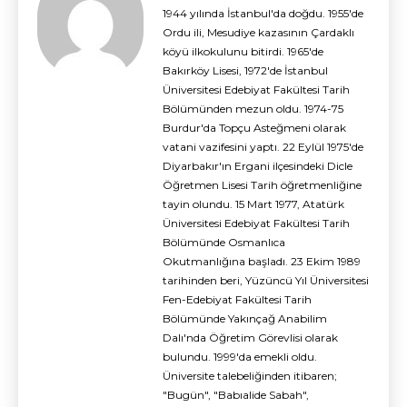
1944 yılında İstanbul'da doğdu. 1955'de
Ordu ili, Mesudiye kazasının Çardaklı
köyü ilkokulunu bitirdi. 1965'de
Bakırköy Lisesi, 1972'de İstanbul
Üniversitesi Edebiyat Fakültesi Tarih
Bölümünden mezun oldu. 1974-75
Burdur'da Topçu Asteğmeni olarak
vatani vazifesini yaptı. 22 Eylül 1975'de
Diyarbakır'ın Ergani ilçesindeki Dicle
Öğretmen Lisesi Tarih öğretmenliğine
tayin olundu. 15 Mart 1977, Atatürk
Üniversitesi Edebiyat Fakültesi Tarih
Bölümünde Osmanlıca
Okutmanlığına başladı. 23 Ekim 1989
tarihinden beri, Yüzüncü Yıl Üniversitesi
Fen-Edebiyat Fakültesi Tarih
Bölümünde Yakınçağ Anabilim
Dalı'nda Öğretim Görevlisi olarak
bulundu. 1999'da emekli oldu.
Üniversite talebeliğinden itibaren;
"Bugün", "Babıalide Sabah",