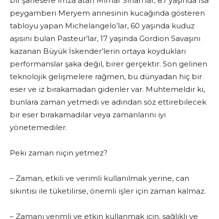
bir şahesere imza atan Mimar Sinan’lar, 87 yaşında İsa
peygamberi Meryem annesinin kucağında gösteren
tabloyu yapan Michelangelo’lar, 60 yaşında kuduz
aşısını bulan Pasteur’lar, 17 yaşında Gordion Savaşını
kazanan Büyük İskender’lerin ortaya koydukları
performanslar şaka değil, birer gerçektir. Son gelinen
teknolojik gelişmelere rağmen, bu dünyadan hiç bir
eser ve iz bırakamadan gidenler var. Muhtemeldir ki,
bunlara zaman yetmedi ve adından söz ettirebilecek
bir eser bırakamadılar veya zamanlarını iyi
yönetemediler.
Peki zaman niçin yetmez?
– Zaman, etkili ve verimli kullanılmak yerine, can
sıkıntısı ile tüketilirse, önemli işler için zaman kalmaz.
– Zamanı verimli ve etkin kullanmak için, sağlıklı ve