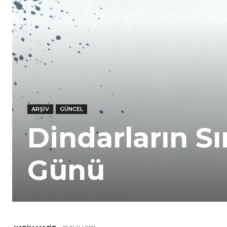
ARŞIV
GÜNCEL
Dindarların S
Günü