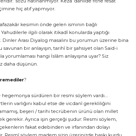
deridir.’ sözü hatırlanmıyor. Keza ‘dâhilde fitne fesat
çimine hiç atıf yapmıyor.
afazakâr kesimin önde gelen isminin bağlı
ahudilerle ilgili olarak itikadî konularda yaptığı
er. Dinler Arası Diyalog masalını bu yorumun üzerine bina
savunan bir anlayışın, tarihî bir şahsiyet olan Said-i
şla yorumlaması hangi İslâm anlayışına uyar? Siz
 kez daha düşünün.
veremediler
?
nde hegemonya sürdüren bir resmi söylem vardı…
rin varlığını kabul etse de vicdanî gerekliliğini
amamış, beşeri / tarihi tecrübenin ürünü olan millet
k gerekir. Ayrıca işin gerçeği şudur: Resmi söylem,
 çekenlerin fakat edebinden ve irfanından dolayı
tir. Resmî söylem madem sizin üzerinizde baskı kurdu,