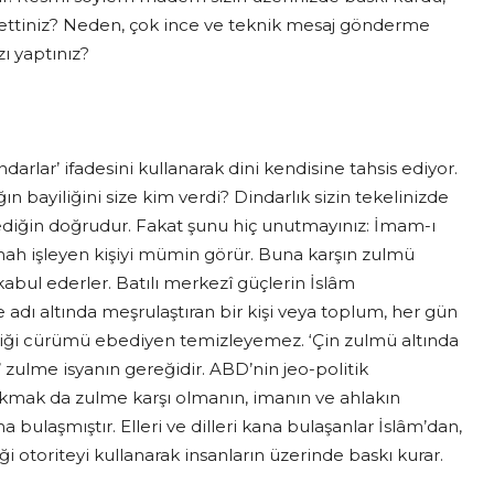
n ettiniz? Neden, çok ince ve teknik mesaj gönderme
zı yaptınız?
darlar’ ifadesini kullanarak dini kendisine tahsis ediyor.
 bayiliğini size kim verdi? Dindarlık sizin tekelinizde
ediğin doğrudur. Fakat şunu hiç unutmayınız: İmam-ı
h işleyen kişiyi mümin görür. Buna karşın zulmü
kabul ederler. Batılı merkezî güçlerin İslâm
 adı altında meşrulaştıran bir kişi veya toplum, her gün
şlediği cürümü ebediyen temizleyemez. ‘Çin zulmü altında
zulme isyanın gereğidir. ABD’nin jeo-politik
çıkmak da zulme karşı olmanın, imanın ve ahlakın
na bulaşmıştır. Elleri ve dilleri kana bulaşanlar İslâm’dan,
 otoriteyi kullanarak insanların üzerinde baskı kurar.