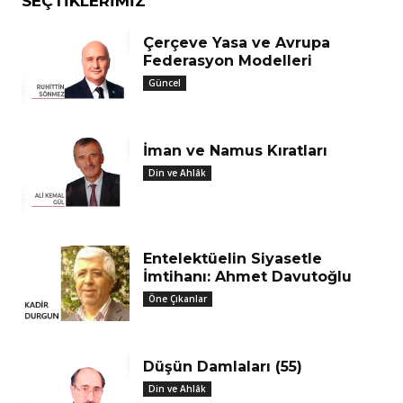
SEÇTIKLERIMIZ
Çerçeve Yasa ve Avrupa
Federasyon Modelleri
Güncel
İman ve Namus Kıratları
Din ve Ahlâk
Entelektüelin Siyasetle
İmtihanı: Ahmet Davutoğlu
Öne Çıkanlar
Düşün Damlaları (55)
Din ve Ahlâk