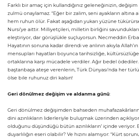
Farklı bir amaç için kullandığınız geleneğinizin, değişim 
zulmü onaylamaz. “Eğer bir zalim, seni ayakların altına
hem ruhun ölür. Fakat aşağıdan yukarı yüzüne tükürürsen 
Nursi’ye aittir. Milliyetçileri, milletin birliğini savundukla
eleştiriyor, dar görüşlükle suçluyorsun. Necmeddin Erb
Hayatının sonuna kadar direndi ve anlının akıyla Allah’ın
mensupları hayatları boyunca tarihsizliğe, kültürsüzlüğe, 
ortaklarına karşı mücadele verdiler. Ağır bedel ödediler
baştanbaşa ateşe verenlerin, Türk Dünyası’nda her türlü
ölse bile ruhunuz diri kalsın!
Geri dönülmez değişim ve aldanma günü
:
Geri dönülmez değişimden bahseden muhafazakârların ö
dini azınlıkların liderleriyle buluşmak üzerinden açıklıyo
olduğunu düşündüğü bütün azınlıkların’ içinde veriyor. B
duyarlılığın eseri olabilir? Ve hızını alamıyor: “Kürt sor