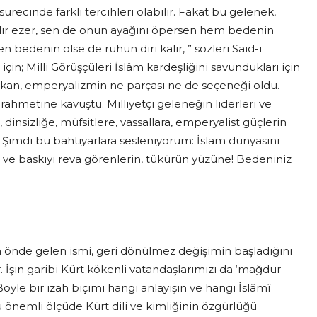
sürecinde farklı tercihleri olabilir. Fakat bu gelenek,
 alır ezer, sen de onun ayağını öpersen hem bedenin
bedenin ölse de ruhun diri kalır, ” sözleri Said-i
rı için; Milli Görüşçüleri İslâm kardeşliğini savundukları için
akan, emperyalizmin ne parçası ne de seçeneği oldu.
 rahmetine kavuştu. Milliyetçi geleneğin liderleri ve
dinsizliğe, müfsitlere, vassallara, emperyalist güçlerin
. Şimdi bu bahtiyarlara sesleniyorum: İslam dünyasını
 ve baskıyı reva görenlerin, tükürün yüzüne! Bedeniniz
nde gelen ismi, geri dönülmez değişimin başladığını
r. İşin garibi Kürt kökenli vatandaşlarımızı da ‘mağdur
öyle bir izah biçimi hangi anlayışın ve hangi İslâmî
unu önemli ölçüde Kürt dili ve kimliğinin özgürlüğü