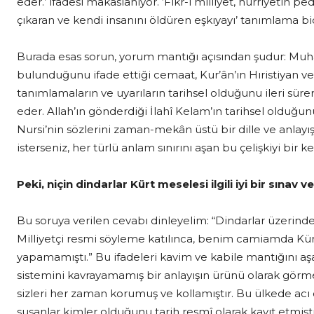
eder.’ ifadesi makaslanıyor. ‘Fikr-i milliyet, hürriyetin pe
çıkaran ve kendi insanını öldüren eşkıyayı’ tanımlama bi
Burada esas sorun, yorum mantığı açısından şudur: Muh
bulunduğunu ifade ettiği cemaat, Kur’ân’ın Hıristiyan ve Y
tanımlamaların ve uyarıların tarihsel olduğunu ileri sür
eder. Allah’ın gönderdiği İlahî Kelam’ın tarihsel olduğunu 
Nursi’nin sözlerini zaman-mekân üstü bir dille ve anlayı
isterseniz, her türlü anlam sınırını aşan bu çelişkiyi bir
Peki, niçin dindarlar Kürt meselesi ilgili iyi bir sınav 
Bu soruya verilen cevabı dinleyelim: “Dindarlar üzeri
Milliyetçi resmi söyleme katılınca, benim camiamda Kürtle
yapamamıştı.” Bu ifadeleri kavim ve kabile mantığını aş
sistemini kavrayamamış bir anlayışın ürünü olarak görme
sizleri her zaman korumuş ve kollamıştır. Bu ülkede acı
susanlar kimler olduğunu tarih resmî olarak kayıt etmiş