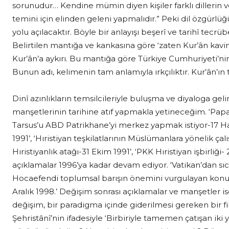
sorunudur… Kendine mümin diyen kişiler farklı dillerin
temini için elinden geleni yapmalıdır.” Peki dil özgürlü
yolu açılacaktır. Böyle bir anlayışı beşerî ve tarihî tecr
Belirtilen mantığa ve kankasına göre ‘zaten Kur’ân kavim
Kur’ân’a aykırı. Bu mantığa göre Türkiye Cumhuriyeti’
Bunun adı, kelimenin tam anlamıyla ırkçılıktır. Kur’ân’ın 
Dinî azınlıkların temsilcileriyle buluşma ve diyaloga g
manşetlerinin tarihine atıf yapmakla yetineceğim. ‘Papa 
Tarsus’u ABD Patrikhane’yi merkez yapmak istiyor-17 Ha
1991’, ‘Hıristiyan teşkilatlarının Müslümanlara yönelik çal
Hıristiyanlık atağı-31 Ekim 1991’, ‘PKK Hıristiyan işbirliğ
açıklamalar 1996’ya kadar devam ediyor. ‘Vatikan’dan sıc
Hocaefendi toplumsal barışın önemini vurgulayan konuşmal
Aralık 1998.’ Değişim sonrası açıklamalar ve manşetler 
değişim, bir paradigma içinde giderilmesi gereken bir fik
Şehristânî’nin ifadesiyle ‘Birbiriyle tamemen çatışan iki 