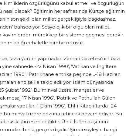
 ve kimliklerin özgürlüğünü kabul etmeli ve özgürlüğün
ğü nasıl olacak? Eğitimin her safhasında Kürtçe eğitimin
übenin son şekli olan millet gerçekliğiyle bağdaşmaz.
den’ bahsediyor. Sosyolojik bir olgu olan millet,
nin kavimlerden mürekkep bir sisteme geçmesi gerekir.
tanımladığı cehaletle birebir örtüşür.
elince, fazla yorum yapmadan Zaman Gazetesi’nin bazı
yine sahnede -22 Nisan 1990’, ‘Vatikan ve İngiltere
ziran 1990’, ‘Patrikhane entrika peşinde…-18 Haziran
ışmaları endişe ile takip ediliyor. İslâm dünyasında
i- 25 Şubat 1992’. Bu minval üzere, manşetler ve
ak mesaj-17 Nisan 1996’, ‘Patrik ve Fethullah Gülen
ar yaptılar.-1 Ekim 1996’, ‘Ehl-i Kitap iftarda- 24
ise bu minval üzere dozunu artırarak devam ediyor. Bu
rî eksikliğin eseri değildir. Ünlü İslâm düşünürü
yorumdan birisi, gerçek dışıdır.’ Şimdi söyleyin hangi