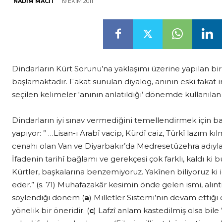
19 EKIM 2011
NADIM MACIT
Dindarların Kürt Sorunu’na yaklaşımı üzerine yapılan bi
başlamaktadır. Fakat sunulan diyalog, anının eski fakat 
seçilen kelimeler ‘anının anlatıldığı’ dönemde kullanılan
Dindarların iyi sınav vermediğini temellendirmek için b
yapıyor: ” …Lisan-ı Arabî vacip, Kürdî caiz, Türkî lazım kıl
cenahı olan Van ve Diyarbakır’da Medresetüzehra adıyla 
İfadenin tarihî bağlamı ve gerekçesi çok farklı, kaldı ki 
Kürtler, başkalarına benzemiyoruz. Yakînen biliyoruz ki
eder.” (s. 71) Muhafazakâr kesimin önde gelen ismi, alı
söylendiği dönem (
a
) Milletler Sistemi’nin devam ettiği
yönelik bir öneridir. (
c
) Lafzî anlam kastedilmiş olsa bil