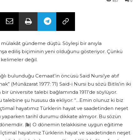
457
0
r mülakât gündeme düştü. Söyleşi bir anıyla
inşa ediliş biçiminin yeni olduğunu gösteriyor. Çünkü
 kelimeler değil.
ağlı bulunduğu Cemaat’in öncüsü Said Nursi’ye atıf
mak” (Münâzarat 1977: 71) Said-i Nursi bu sözü Bitlis’in iki
bir üniversite talebi bağlamında 1911’de söylüyor.
bu talebine şu hususu da ekliyor: “…Emin olunuz ki biz
 içtimaî hayatımız Türklerin hayat ve saadetinden neşet
ntı yaparken tarihî durumu dikkate almıyor. Bu sözün
 dönemdir. (
b
) O dönemin telakkisine uygun eğitime
e ‘İçtimaî hayatımız Türklerin hayat ve saadetinden neşet