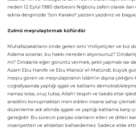
neden 12 Eylül 1980 darbesini Niğbolu zaferi olarak ila
adına derginizde ‘Son Karakol’ yazısını yazdınız ve başya
Zulmü meşrulaştırmak küfürdür
:
Muhafazakârların önde gelen ismi ‘milliyetçiler ve biz din
Adama sorarlar, bu hakkı nereden alıyorsunuz? Dindarlığın
mi? Dindarlık eğer görüntü vermek, şekil yapmak ise d
Azam Ebu Hanife ve Ebu Mansûr el-Matûridî, büyük güna
meşru gören ve meşrulaştıranın İslâm’ın dışına çıktığını 
coğrafyasında yaptığı işgali ve katliamı demokratikleşme
namaz kılsa, oruç tutsa, Allah’ı tespih ve takdis etse i
anadilini konuşmaktan men edilen insana sahip çıkmak’ 
düzenleme adı altında işgale ve yaptığı katliama karşı 
gereğidir. Bu sürecin parçası olanların elleri ve dilleri ka
insaniyetten ve ahlaktan bahsedemez. Sadece elde ettiği