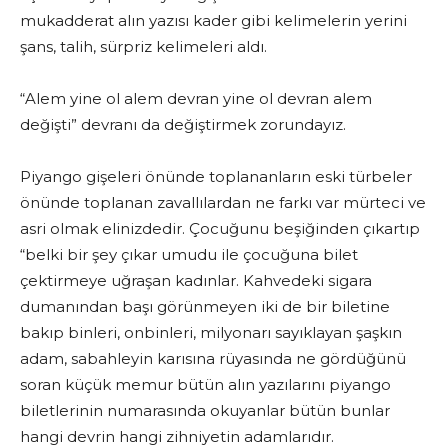
mukadderat alın yazısı kader gibi kelimelerin yerini
şans, talih, sürpriz kelimeleri aldı.
“Alem yine ol alem devran yine ol devran alem
değişti” devranı da değiştirmek zorundayız.
Piyango gişeleri önünde toplananların eski türbeler
önünde toplanan zavallılardan ne farkı var mürteci ve
asri olmak elinizdedir. Çocuğunu beşiğinden çıkartıp
“belki bir şey çıkar umudu ile çocuğuna bilet
çektirmeye uğraşan kadınlar. Kahvedeki sigara
dumanından başı görünmeyen iki de bir biletine
bakıp binleri, onbinleri, milyonarı sayıklayan şaşkın
adam, sabahleyin karısına rüyasında ne gördüğünü
soran küçük memur bütün alın yazılarını piyango
biletlerinin numarasında okuyanlar bütün bunlar
hangi devrin hangi zihniyetin adamlarıdır.