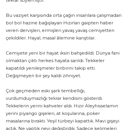
tekrar söylemiştir.
Bu vaziyet karşısında orta çağın insanlara çalışmadan
bol bol hazine bağışlayan Hızırları gaipten haber
veren dervişleri, ermişleri yavaş yavaş cemiyetten
çekildiler. Hayal, masal âlemine karıştılar.
Cemiyete yeni bir hayat iksiri bahşedildi. Dünya fani
olmaktan çıktı herkes hayata sarıldı. Tekkeler
kapatıldı yenileşmeler birbirini takip etti.
Değişmeyen bir şey kaldı zihniyet.
Çok geçmeden eski şark tembelliği,
vurdumduymazlığı tekrar kendisini gösterdi.
Tekkelerin yerini kahveler aldı. Hızır Aleyhisselamın
yerini piyango gişeleri, at koşularına, poker
masalarına bıraktı. Yeşil türbeyi kapattık. Mavi gişeyi
açtık. Ne yaptık neyi değiştirdik. Sadece kelimeleri