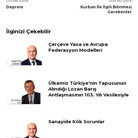
Önceki İçerik
Sonraki İçerik
Deprem
Kurban İle İlgili Bilinmesi
Gerekenler
İlginizi Çekebilir
Çerçeve Yasa ve Avrupa
Federasyon Modelleri
Ülkemiz Türkiye’nin Tapusunun
Alındığı Lozan Barış
Antlaşmasının 103. Yılı Vesilesiyle
Sanayide Kök Sorunlar