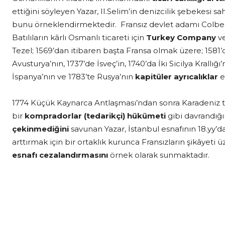
ettiğini söyleyen Yazar, II.Selim’in denizcilik şebekesi sa
bunu örneklendirmektedir. Fransız devlet adamı Colbert
Batılıların kârlı Osmanlı ticareti için
Turkey Company
v
Tezel; 1569’dan itibaren başta Fransa olmak üzere; 1581’de
Avusturya’nın, 1737’de İsveç’in, 1740’da İki Sicilya Krallığ
İspanya’nın ve 1783’te Rusya’nın
kapitüler ayrıcalıklar
e
1774 Küçük Kaynarca Antlaşması’ndan sonra Karadeniz t
bir
kompradorlar (tedarikçi) hükümeti
gibi davrandığı
çekinmediğini
savunan Yazar, İstanbul esnafının 18.yy’da
arttırmak için bir ortaklık kurunca Fransızların şikâyeti 
esnafı cezalandırmasını
örnek olarak sunmaktadır.