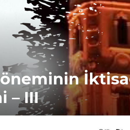
öneminin İktisa
 – III