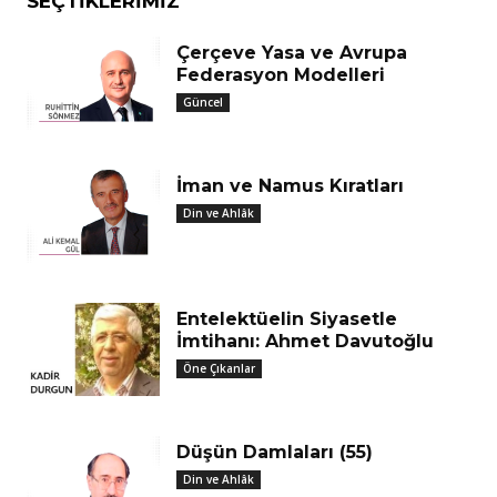
SEÇTIKLERIMIZ
Çerçeve Yasa ve Avrupa
Federasyon Modelleri
Güncel
İman ve Namus Kıratları
Din ve Ahlâk
Entelektüelin Siyasetle
İmtihanı: Ahmet Davutoğlu
Öne Çıkanlar
Düşün Damlaları (55)
Din ve Ahlâk