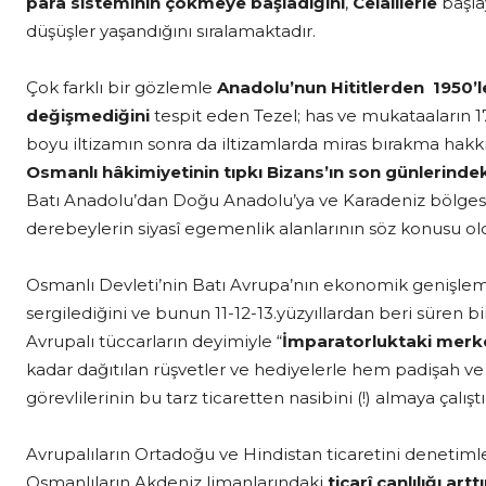
para sisteminin çökmeye başladığını
,
Celâlîlerle
başla
düşüşler yaşandığını sıralamaktadır.
Çok farklı bir gözlemle
Anadolu’nun Hititlerden 1950’l
değişmediğini
tespit eden Tezel; has ve mukataaların 17.
boyu iltizamın sonra da iltizamlarda miras bırakma hakk
Osmanlı hâkimiyetinin tıpkı Bizans’ın son günlerindek
Batı Anadolu’dan Doğu Anadolu’ya ve Karadeniz bölges
derebeylerin siyasî egemenlik alanlarının söz konusu 
Osmanlı Devleti’nin Batı Avrupa’nın ekonomik genişle
sergilediğini ve bunun 11-12-13.yüzyıllardan beri süren b
Avrupalı tüccarların deyimiyle “
İmparatorluktaki merke
kadar dağıtılan rüşvetler ve hediyelerle hem padişah ve 
görevlilerinin bu tarz ticaretten nasibini (!) almaya çalış
Avrupalıların Ortadoğu ve Hindistan ticaretini denetiml
Osmanlıların Akdeniz limanlarındaki
ticarî canlılığı ar