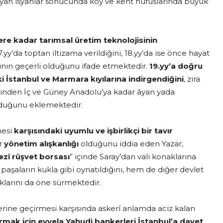
yan isyanlar sonucunda köy ve kent nüfuslarında büyük
ere kadar tarımsal üretim teknolojisinin
yy’da toptan iltizama verildiğini, 18.yy’da ise önce hayat
ının geçerli olduğunu ifade etmektedir.
19.yy’a doğru
i İstanbul ve Marmara kıyılarına indirgendiğini
, zira
inden İç ve Güney Anadolu’ya kadar âyan yada
olduğunu eklemektedir.
mesi
karşısındaki uyumlu ve işbirlikçi bir tavır
ir
yönetim alışkanlığı
olduğunu iddia eden Yazar,
zî rüşvet borsası
” içinde Saray’dan vali konaklarına
paşaların kukla gibi oynatıldığını, hem de diğer devlet
tıklarını da öne sürmektedir.
erine geçirmesi karşısında askerî anlamda aciz kalan
ttırmak için evvela Yahudi bankerleri İstanbul’a davet