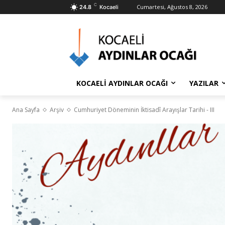
C
Cumartesi, Ağustos 8, 2026
24.8
Kocaeli
KOCAELİ AYDINLAR OCAĞI
YAZILAR
Ana Sayfa
Arşiv
Cumhuriyet Döneminin İktisadî Arayışlar Tarihi - III