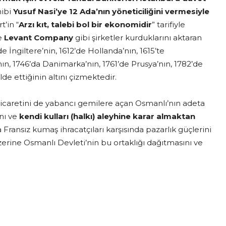
hibi
Yusuf Nasi’ye 12 Ada’nın yöneticiliğini vermesiyle
’in “
Arzı kıt, talebi bol bir ekonomidir
” tarifiyle
e
Levant Company
gibi şirketler kurduklarını aktaran
 İngiltere’nin, 1612’de Hollanda’nın, 1615’te
ı’nın, 1746’da Danimarka’nın, 1761’de Prusya’nın, 1782’de
lde ettiğinin altını çizmektedir.
icaretini de yabancı gemilere açan Osmanlı’nın adeta
nı ve
kendi kulları (halkı) aleyhine karar almaktan
 Fransız kumaş ihracatçıları karşısında pazarlık güçlerini
üzerine Osmanlı Devleti’nin bu ortaklığı dağıtmasını ve