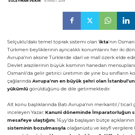
6 MART 2019
SÜLEYMAN PEKIN
Selçuklu’daki temel toprak sistemi olan ‘
ikta
‘nın Osmanlı
Türkmen beyliklerinin ayrıcalıklı konumlarını her iki d
Avrupa’nın aksine Türklerde idarî ve malî özerk elde ed
Devlet arazilerinin büyük kısmının hanedan mensuplarını
Osmanlı’da gelir getirici üretimin de yine bu sınıfların
çağlarında
Avrupa’nın en büyük şehri olan
İstanbul’u
yükümlü
görüldüğünü de dile getirmektedir.
Alt konu başlıklarında Batı Avrupa’nın merkantil / ticar
inceleyen Yazar;
Kanunî döneminde İmparatorluğun sını
mesafeye ulaştığını
, 16.yy’da başlayan bütçe açıkların
sisteminin bozulmasıyla
olağanüstü ve keyfî vergiler