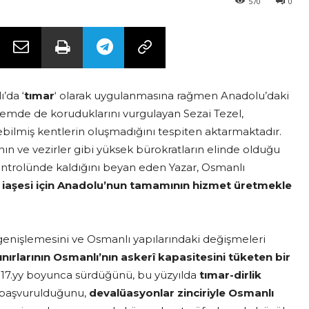
570
0
’da ‘
tımar
‘ olarak uygulanmasına rağmen Anadolu’daki
önemde de koruduklarını vurgulayan Sezai Tezel,
ebilmiş kentlerin oluşmadığını tespiten aktarmaktadır.
n ve vezirler gibi yüksek bürokratların elinde olduğu
 kontrolünde kaldığını beyan eden Yazar, Osmanlı
n iaşesi için Anadolu’nun tamamının hizmet üretmekle
î genişlemesini ve Osmanlı yapılarındaki değişmeleri
rlarının Osmanlı’nın askerî kapasitesini tüketen bir
ın 17.yy boyunca sürdüğünü, bu yüzyılda
tımar-dirlik
e başvurulduğunu,
devalüasyonlar zinciriyle Osmanlı