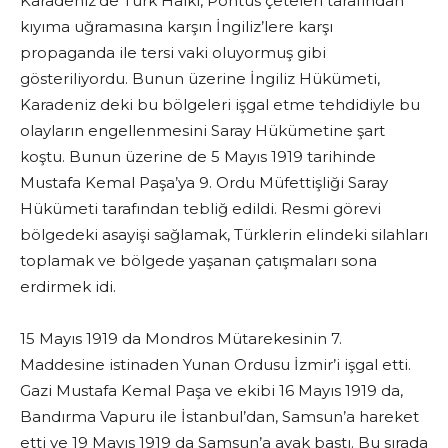
Karadeniz’de Türk Halkı, Pontus çeteleri tarafından
kıyıma uğramasına karşın İngiliz’lere karşı
propaganda ile tersi vaki oluyormuş gibi
gösteriliyordu. Bunun üzerine İngiliz Hükümeti,
Karadeniz deki bu bölgeleri işgal etme tehdidiyle bu
olayların engellenmesini Saray Hükümetine şart
koştu. Bunun üzerine de 5 Mayıs 1919 tarihinde
Mustafa Kemal Paşa’ya 9. Ordu Müfettişliği Saray
Hükümeti tarafından tebliğ edildi. Resmi görevi
bölgedeki asayişi sağlamak, Türklerin elindeki silahları
toplamak ve bölgede yaşanan çatışmaları sona
erdirmek idi.
15 Mayıs 1919 da Mondros Mütarekesinin 7.
Maddesine istinaden Yunan Ordusu İzmir’i işgal etti.
Gazi Mustafa Kemal Paşa ve ekibi 16 Mayıs 1919 da,
Bandırma Vapuru ile İstanbul’dan, Samsun’a hareket
etti ve 19 Mayıs 1919 da Samsun’a ayak bastı. Bu sırada