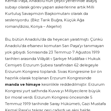
Kemal Paşa, Anadolu’nun çeşitli yerlerinde asayiş
subayı olarak görev yapan askerlerine artık Milli
Kurtuluş Savaşımızın Başkomutanı olarak da
sesleniyordu. (Bkz: Tarık Buğra, Küçük Ağa
romanı/dizisi, Konya – Akşehir)
Bu, bütün Anadolu’da da heyecan yaratmıştı. Çünkü
Anadolu’da efsanevi komutan Sarı Paşa’yı tanımayan
yok gibiydi. Sonrasında 23 Temmuz-7 Ağustos 1919
tarihleri arasında Vilâyât-ı Şarkıye Müdâfaa-i Hukuk
Cemiyeti Erzurum Şubesi tarafından 62 delegeyle
Erzurum Kongresi toplandı. Sivas Kongresine bir ön
hazırlık olarak toplanan Erzurum Kongresinde
manda ve himaye
kesinlikle reddedilmiştir. Erzurum
Kongresi yurt sathında Kuvva yı Milliyecilere büyük
bir moral verdi. Erzurum Kongresi öncesinde 5
Temmuz 1919 tarihinde Saray Hükümeti, Gazi Mustafa
Kemal Paşa’yı tekrar geri çağırdı ve aksi halde