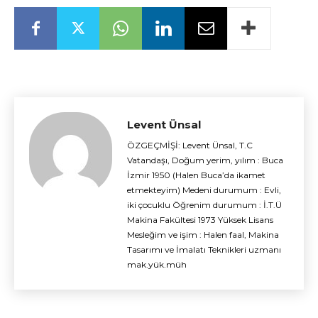
Levent Ünsal
ÖZGEÇMİŞİ: Levent Ünsal, T.C
Vatandaşı, Doğum yerim, yılım : Buca
İzmir 1950 (Halen Buca’da ikamet
etmekteyim) Medeni durumum : Evli,
iki çocuklu Öğrenim durumum : İ.T.Ü
Makina Fakültesi 1973 Yüksek Lisans
Mesleğim ve işim : Halen faal, Makina
Tasarımı ve İmalatı Teknikleri uzmanı
mak.yük.müh