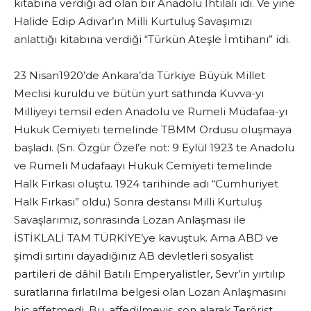
kitabına verdiği ad olan bir Anadolu İhtilali idi. Ve yine
Halide Edip Adıvar’ın Milli Kurtuluş Savaşımızı
anlattığı kitabına verdiği “Türkün Ateşle İmtihanı” idi.
23 Nisan1920’de Ankara’da Türkiye Büyük Millet
Meclisi kuruldu ve bütün yurt sathında Kuvva-yı
Milliyeyi temsil eden Anadolu ve Rumeli Müdafaa-yı
Hukuk Cemiyeti temelinde TBMM Ordusu oluşmaya
başladı. (Sn. Özgür Özel’e not: 9 Eylül 1923 te Anadolu
ve Rumeli Müdafaayı Hukuk Cemiyeti temelinde
Halk Fırkası oluştu. 1924 tarihinde adı “Cumhuriyet
Halk Fırkası” oldu.) Sonra destansı Milli Kurtuluş
Savaşlarımız, sonrasında Lozan Anlaşması ile
İSTİKLALİ TAM TÜRKİYE’ye kavuştuk. Ama ABD ve
şimdi sırtını dayadığınız AB devletleri sosyalist
partileri de dâhil Batılı Emperyalistler, Sevr’in yırtılıp
suratlarına fırlatılma belgesi olan Lozan Anlaşmasını
hiç affetmedi. Bu, affedilmeyiş, son alarak Terörist