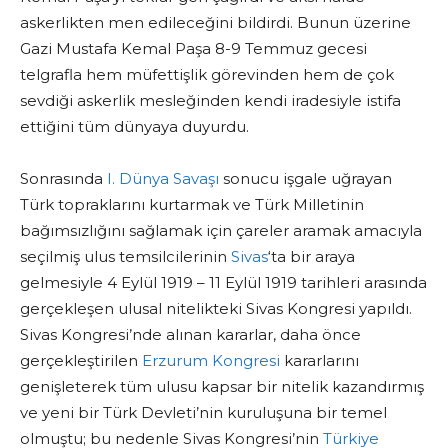
askerlikten men edileceğini bildirdi. Bunun üzerine
Gazi Mustafa Kemal Paşa 8-9 Temmuz gecesi
telgrafla hem müfettişlik görevinden hem de çok
sevdiği askerlik mesleğinden kendi iradesiyle istifa
ettiğini tüm dünyaya duyurdu.
Sonrasında
I. Dünya Savaşı
sonucu işgale uğrayan
Türk topraklarını kurtarmak ve Türk Milletinin
bağımsızlığını sağlamak için çareler aramak amacıyla
seçilmiş ulus temsilcilerinin
Sivas
‘ta bir araya
gelmesiyle 4 Eylül 1919 – 11 Eylül 1919 tarihleri arasında
gerçekleşen ulusal nitelikteki Sivas Kongresi yapıldı.
Sivas Kongresi’nde alınan kararlar, daha önce
gerçekleştirilen
Erzurum Kongresi
kararlarını
genişleterek tüm ulusu kapsar bir nitelik kazandırmış
ve yeni bir Türk Devleti’nin kuruluşuna bir temel
olmuştu; bu nedenle Sivas Kongresi’nin
Türkiye