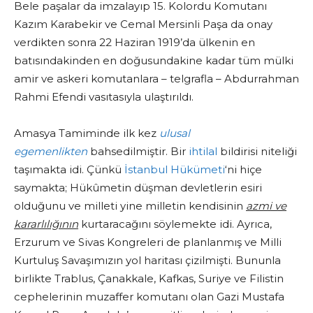
Bele paşalar da imzalayıp 15. Kolordu Komutanı
Kazım Karabekir ve Cemal Mersinli Paşa da onay
verdikten sonra 22 Haziran 1919’da ülkenin en
batısındakinden en doğusundakine kadar tüm mülki
amir ve askeri komutanlara – telgrafla – Abdurrahman
Rahmi Efendi vasıtasıyla ulaştırıldı.
Amasya Tamiminde ilk kez
ulusal
egemenlikten
bahsedilmiştir. Bir
ihtilal
bildirisi niteliği
taşımakta idi. Çünkü
İstanbul Hükümeti
‘ni hiçe
saymakta; Hükûmetin düşman devletlerin esiri
olduğunu ve milleti yine milletin kendisinin
azmi ve
kararlılığının
kurtaracağını söylemekte idi. Ayrıca,
Erzurum ve Sivas Kongreleri de planlanmış ve Milli
Kurtuluş Savaşımızın yol haritası çizilmişti. Bununla
birlikte Trablus, Çanakkale, Kafkas, Suriye ve Filistin
cephelerinin muzaffer komutanı olan Gazi Mustafa