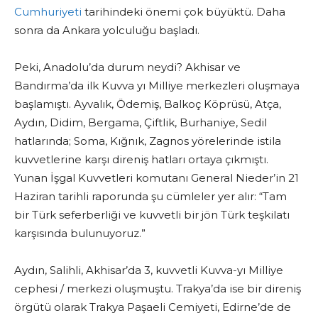
Cumhuriyeti
tarihindeki önemi çok büyüktü. Daha
sonra da Ankara yolculuğu başladı.
Peki, Anadolu’da durum neydi? Akhisar ve
Bandırma’da ilk Kuvva yı Milliye merkezleri oluşmaya
başlamıştı. Ayvalık, Ödemiş, Balkoç Köprüsü, Atça,
Aydın, Didim, Bergama, Çiftlik, Burhaniye, Sedil
hatlarında; Soma, Kığnık, Zagnos yörelerinde istila
kuvvetlerine karşı direniş hatları ortaya çıkmıştı.
Yunan İşgal Kuvvetleri komutanı General Nieder’in 21
Haziran tarihli raporunda şu cümleler yer alır: “Tam
bir Türk seferberliği ve kuvvetli bir jön Türk teşkilatı
karşısında bulunuyoruz.”
Aydın, Salihli, Akhisar’da 3, kuvvetli Kuvva-yı Milliye
cephesi / merkezi oluşmuştu. Trakya’da ise bir direniş
örgütü olarak Trakya Paşaeli Cemiyeti, Edirne’de de