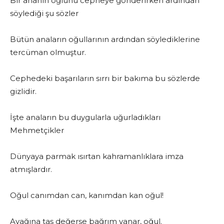
Bir ananın oğlunu cepheye gönderirken ardından
söylediği şu sözler
Bütün anaların oğullarının ardından söylediklerine
tercüman olmuştur.
Cephedeki başarıların sırrı bir bakıma bu sözlerde
gizlidir.
İşte anaların bu duygularla uğurladıkları
Mehmetçikler
Dünyaya parmak ısırtan kahramanlıklara imza
atmışlardır.
Oğul canımdan can, kanımdan kan oğul!
Ayağına taş değerse bağrım yanar, oğul.