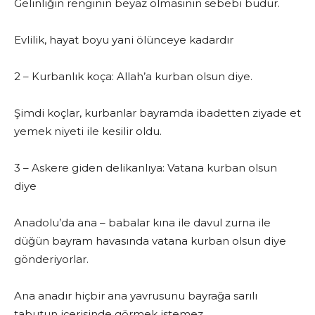
Gelinliğin renginin beyaz olmasının sebebi budur.
Evlilik, hayat boyu yani ölünceye kadardır
2 – Kurbanlık koça: Allah’a kurban olsun diye.
Şimdi koçlar, kurbanlar bayramda ibadetten ziyade et
yemek niyeti ile kesilir oldu.
3 – Askere giden delikanlıya: Vatana kurban olsun
diye
Anadolu’da ana – babalar kına ile davul zurna ile
düğün bayram havasında vatana kurban olsun diye
gönderiyorlar.
Ana anadır hiçbir ana yavrusunu bayrağa sarılı
tabutun içerisinde görmek istemez