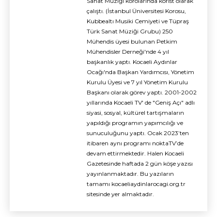
Sanat Müziği korolarında korist olarak
çalıştı. (İstanbul Üniversitesi Korosu,
Kubbealtı Musiki Cemiyeti ve Tüpraş
Türk Sanat Müziği Grubu) 250
Mühendis üyesi bulunan Petkim
Mühendisler Derneği'nde 4 yıl
başkanlık yaptı. Kocaeli Aydınlar
Ocağı'nda Başkan Yardımcısı, Yönetim
Kurulu Üyesi ve 7 yıl Yönetim Kurulu
Başkanı olarak görev yaptı. 2001-2002
yıllarında Kocaeli TV' de "Geniş Açı" adlı
siyasi, sosyal, kültürel tartışmaların
yapıldığı programın yapımcılığı ve
sunuculuğunu yaptı. Ocak 2023’ten
itibaren aynı programı noktaTV’de
devam ettirmektedir. Halen Kocaeli
Gazetesinde haftada 2 gün köşe yazısı
yayınlanmaktadır. Bu yazıların
tamamı kocaeliaydinlarocagi.org.tr
sitesinde yer almaktadır.