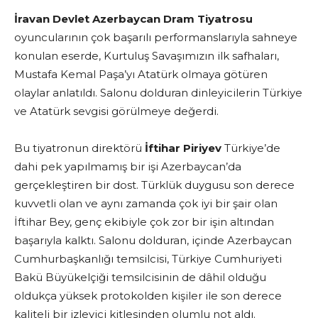
İravan Devlet Azerbaycan Dram Tiyatrosu
oyuncularının çok başarılı performanslarıyla sahneye
konulan eserde, Kurtuluş Savaşımızın ilk safhaları,
Mustafa Kemal Paşa’yı Atatürk olmaya götüren
olaylar anlatıldı. Salonu dolduran dinleyicilerin Türkiye
ve Atatürk sevgisi görülmeye değerdi.
Bu tiyatronun direktörü
İftihar Piriyev
Türkiye’de
dahi pek yapılmamış bir işi Azerbaycan’da
gerçekleştiren bir dost. Türklük duygusu son derece
kuvvetli olan ve aynı zamanda çok iyi bir şair olan
İftihar Bey, genç ekibiyle çok zor bir işin altından
başarıyla kalktı. Salonu dolduran, içinde Azerbaycan
Cumhurbaşkanlığı temsilcisi, Türkiye Cumhuriyeti
Bakü Büyükelçiği temsilcisinin de dâhil olduğu
oldukça yüksek protokolden kişiler ile son derece
kaliteli bir izleyici kitlesinden olumlu not aldı.