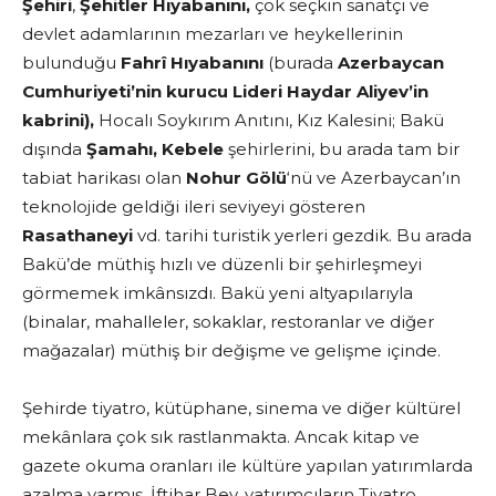
Şehiri
,
Şehitler Hıyabanını,
çok seçkin sanatçı ve
devlet adamlarının mezarları ve heykellerinin
bulunduğu
Fahrî Hıyabanını
(burada
Azerbaycan
Cumhuriyeti’nin kurucu Lideri Haydar Aliyev’in
kabrini),
Hocalı Soykırım Anıtını, Kız Kalesini; Bakü
dışında
Şamahı, Kebele
şehirlerini, bu arada tam bir
tabiat harikası olan
Nohur Gölü
‘nü ve Azerbaycan’ın
teknolojide geldiği ileri seviyeyi gösteren
Rasathaneyi
vd. tarihi turistik yerleri gezdik. Bu arada
Bakü’de müthiş hızlı ve düzenli bir şehirleşmeyi
görmemek imkânsızdı. Bakü yeni altyapılarıyla
(binalar, mahalleler, sokaklar, restoranlar ve diğer
mağazalar) müthiş bir değişme ve gelişme içinde.
Şehirde tiyatro, kütüphane, sinema ve diğer kültürel
mekânlara çok sık rastlanmakta. Ancak kitap ve
gazete okuma oranları ile kültüre yapılan yatırımlarda
azalma varmış. İftihar Bey, yatırımcıların Tiyatro