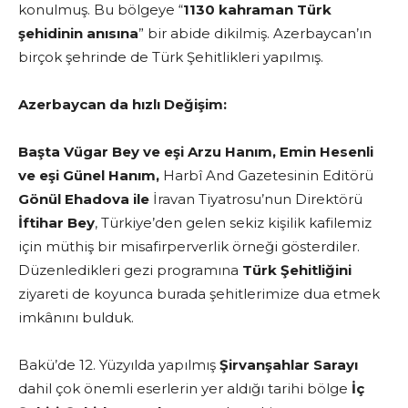
konulmuş. Bu bölgeye “
1130 kahraman Türk
şehidinin anısına
” bir abide dikilmiş. Azerbaycan’ın
birçok şehrinde de Türk Şehitlikleri yapılmış.
Azerbaycan da hızlı Değişim:
Başta Vügar Bey ve eşi Arzu Hanım, Emin Hesenli
ve eşi Günel Hanım,
Harbî And Gazetesinin Editörü
Gönül Ehadova ile
İravan Tiyatrosu’nun Direktörü
İftihar Bey
, Türkiye’den gelen sekiz kişilik kafilemiz
için müthiş bir misafirperverlik örneği gösterdiler.
Düzenledikleri gezi programına
Türk Şehitliğini
ziyareti de koyunca burada şehitlerimize dua etmek
imkânını bulduk.
Bakü’de 12. Yüzyılda yapılmış
Şirvanşahlar Sarayı
dahil çok önemli eserlerin yer aldığı tarihi bölge
İç