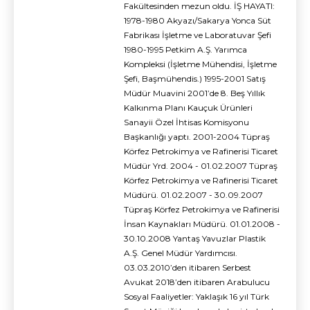
Fakültesinden mezun oldu. İŞ HAYATI:
1978-1980 Akyazı/Sakarya Yonca Süt
Fabrikası İşletme ve Laboratuvar Şefi
1980-1995 Petkim A.Ş. Yarımca
Kompleksi (İşletme Mühendisi, İşletme
Şefi, Başmühendis.) 1995-2001 Satış
Müdür Muavini 2001’de 8. Beş Yıllık
Kalkınma Planı Kauçuk Ürünleri
Sanayii Özel İhtisas Komisyonu
Başkanlığı yaptı. 2001-2004 Tüpraş
Körfez Petrokimya ve Rafinerisi Ticaret
Müdür Yrd. 2004 - 01.02.2007 Tüpraş
Körfez Petrokimya ve Rafinerisi Ticaret
Müdürü. 01.02.2007 - 30.09.2007
Tüpraş Körfez Petrokimya ve Rafinerisi
İnsan Kaynakları Müdürü. 01.01.2008 -
30.10.2008 Yantaş Yavuzlar Plastik
A.Ş. Genel Müdür Yardımcısı.
03.03.2010’den itibaren Serbest
Avukat 2018’den itibaren Arabulucu
Sosyal Faaliyetler: Yaklaşık 16 yıl Türk