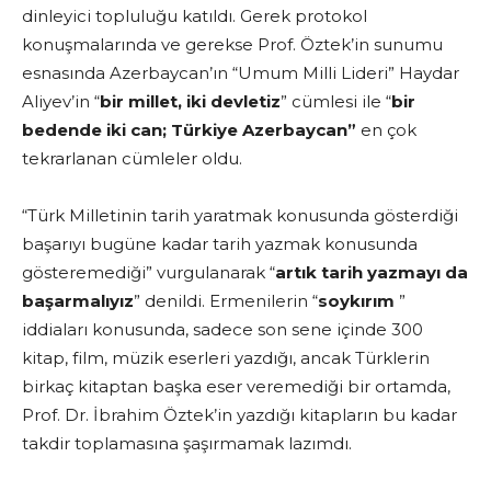
dinleyici topluluğu katıldı. Gerek protokol
konuşmalarında ve gerekse Prof. Öztek’in sunumu
esnasında Azerbaycan’ın “Umum Milli Lideri” Haydar
Aliyev’in “
bir millet, iki devletiz
” cümlesi ile “
bir
bedende iki can; Türkiye Azerbaycan”
en çok
tekrarlanan cümleler oldu.
“Türk Milletinin tarih yaratmak konusunda gösterdiği
başarıyı bugüne kadar tarih yazmak konusunda
gösteremediği” vurgulanarak “
artık tarih yazmayı da
başarmalıyız
” denildi. Ermenilerin “
soykırım
”
iddiaları konusunda, sadece son sene içinde 300
kitap, film, müzik eserleri yazdığı, ancak Türklerin
birkaç kitaptan başka eser veremediği bir ortamda,
Prof. Dr. İbrahim Öztek’in yazdığı kitapların bu kadar
takdir toplamasına şaşırmamak lazımdı.