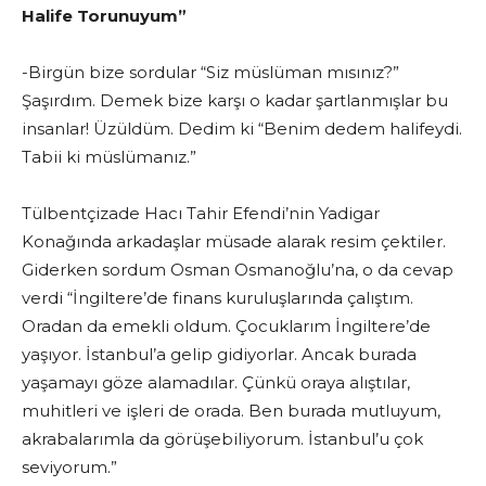
Halife Torunuyum”
-Birgün bize sordular “Siz müslüman mısınız?”
Şaşırdım. Demek bize karşı o kadar şartlanmışlar bu
insanlar! Üzüldüm. Dedim ki “Benim dedem halifeydi.
Tabii ki müslümanız.”
Tülbentçizade Hacı Tahir Efendi’nin Yadigar
Konağında arkadaşlar müsade alarak resim çektiler.
Giderken sordum Osman Osmanoğlu’na, o da cevap
verdi “İngiltere’de finans kuruluşlarında çalıştım.
Oradan da emekli oldum. Çocuklarım İngiltere’de
yaşıyor. İstanbul’a gelip gidiyorlar. Ancak burada
yaşamayı göze alamadılar. Çünkü oraya alıştılar,
muhitleri ve işleri de orada. Ben burada mutluyum,
akrabalarımla da görüşebiliyorum. İstanbul’u çok
seviyorum.”