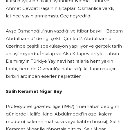
karşı büyük bir alaka uyandırdı. Naima Tarihi ve
Ahmet Cevdat Paşa’nın kitapları Osmanlıca vardı,
latince yayınlanmamıştı. Geç neşredildi.
Ayşe Osmanoğlu’nun yazdığı ve itibar baskılı “Babam
Abdülhamid” de ilgi çekti. Çünkü 2. Abdülhamid
üzerinde çeşitli spekülasyon yapılıyor ve gerçek tarih
anlaşılmıyordu. İnkılap ve Aka Kitapevleri’yle Tahsin
Demiray’ın Türkiye Yayınevi hatıralarla hem yakın
tarihi, hem de Osmanlı’yı daha sağlıklı tanımak için
birbiri ardından eserler neşrettiler.
Salih Keramet Nigar Bey
Profesyonel gazeteciliğe (1967) “merhaba” dediğim
günlerde Halife İkinci Abdülmecid’in özel kalem
müdürü( kalem-i mahsusa veya katib-i hususi)) Salih
Keramet Nigar ile röportaja gittim. Şair Nigar