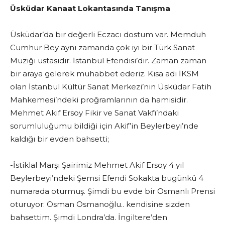
Üsküdar Kanaat Lokantasında Tanışma
Üsküdar’da bir değerli Eczacı dostum var. Memduh
Cumhur Bey aynı zamanda çok iyi bir Türk Sanat
Müziği ustasıdır. İstanbul Efendisi’dir. Zaman zaman
bir araya gelerek muhabbet ederiz. Kısa adı İKSM
olan İstanbul Kültür Sanat Merkezi’nin Üsküdar Fatih
Mahkemesi’ndeki proğramlarının da hamisidir.
Mehmet Akif Ersoy Fikir ve Sanat Vakfı’ndaki
sorumluluğumu bildiği için Akif’in Beylerbeyi’nde
kaldığı bir evden bahsetti;
-İstiklal Marşı Şairimiz Mehmet Akif Ersoy 4 yıl
Beylerbeyi’ndeki Şemsi Efendi Sokakta bugünkü 4
numarada oturmuş. Şimdi bu evde bir Osmanlı Prensi
oturuyor: Osman Osmanoğlu.. kendisine sizden
bahsettim. Şimdi Londra’da. İngiltere’den