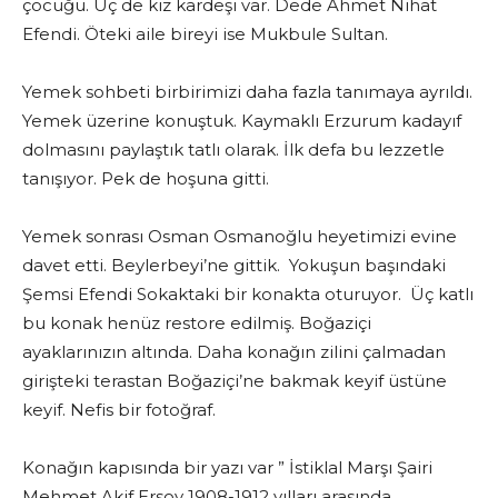
çocuğu. Üç de kız kardeşi var. Dede Ahmet Nihat
Efendi. Öteki aile bireyi ise Mukbule Sultan.
Yemek sohbeti birbirimizi daha fazla tanımaya ayrıldı.
Yemek üzerine konuştuk. Kaymaklı Erzurum kadayıf
dolmasını paylaştık tatlı olarak. İlk defa bu lezzetle
tanışıyor. Pek de hoşuna gitti.
Yemek sonrası Osman Osmanoğlu heyetimizi evine
davet etti. Beylerbeyi’ne gittik. Yokuşun başındaki
Şemsi Efendi Sokaktaki bir konakta oturuyor. Üç katlı
bu konak henüz restore edilmiş. Boğaziçi
ayaklarınızın altında. Daha konağın zilini çalmadan
girişteki terastan Boğaziçi’ne bakmak keyif üstüne
keyif. Nefis bir fotoğraf.
Konağın kapısında bir yazı var ” İstiklal Marşı Şairi
Mehmet Akif Ersoy 1908-1912 yılları arasında