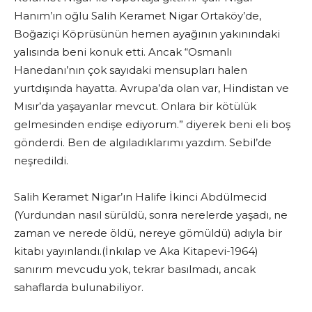
Hanım’ın oğlu Salih Keramet Nigar Ortaköy’de,
Boğaziçi Köprüsünün hemen ayağının yakınındaki
yalısında beni konuk etti. Ancak “Osmanlı
Hanedanı’nın çok sayıdaki mensupları halen
yurtdışında hayatta. Avrupa’da olan var, Hindistan ve
Mısır’da yaşayanlar mevcut. Onlara bir kötülük
gelmesinden endişe ediyorum.” diyerek beni eli boş
gönderdi. Ben de algıladıklarımı yazdım. Sebil’de
neşredildi.
Salih Keramet Nigar’ın Halife İkinci Abdülmecid
(Yurdundan nasıl sürüldü, sonra nerelerde yaşadı, ne
zaman ve nerede öldü, nereye gömüldü) adıyla bir
kitabı yayınlandı.(İnkılap ve Aka Kitapevi-1964)
sanırım mevcudu yok, tekrar basılmadı, ancak
sahaflarda bulunabiliyor.