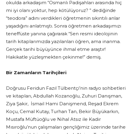
okulda arkadaşım “Osmanlı Padişahları arasında hiç
mi iyi olanı yoktur, hep kötülüyoruz? ” dediğinde
“teodora” adını verdikleri öğretmenin sıkıntılı anlar
yaşadığını anlatmıştı. Sonra öğretmen arkadaşımızı
teneffüste yanına çağırarak “Sen resmi ideolojinin
tarih kitaplarımızda yazılanları öğren, ama inanma.
Gerçek tarihi büyüyünce ihmal etme araştır!
Hakikatle yüzleşmekten çekinme!” demiş.
Bir Zamanların Tarihçileri
Doğrusu Feridun Fazıl Tülbentçi’nin radyo sohbetleri
ve kitapları, Abdullah Kozanoğlu, Zuhuri Danışman,
Ziya Şakir, İsmail Hami Danişmend, Reşad Ekrem
Koçu, Cemal Kutay, Turhan Tan, Bekir Büyükarkın,
Mustafa Müftüoğlu ve Nihal Atsız ile Kadir
Mısıroğlu’nun çalışmaları gençliğimiz üzerinde tarihe