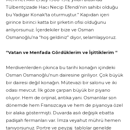
Tülbentçizade Hacı Necip Efendi’nin sahibi olduğu
bu Yadigar Konak’ta oturmuştur.” Kapıdan içeri
girince birinci katta bir şirketin ofisi olduğunu
anlıyorsunuz. İçerdekiler bize ve Osman
Osmanoğlu’na “hoş geldiniz” diyor, selamlaşıyoruz.
“Vatan ve Menfada Gördüklerim ve İşittiklerim “
Merdivenlerden çıkınca bu tarihi konağın içindeki
Osman Osmanoğlu’nun dairesine giriliyor. Çok büyük
bir dairesi değil konağın. Mütevazi bir salonu ve iki
odası mevcut. İlk göze çarpan büyük bir piyano
oluyor. Hem de orijinal, antika yani. Osmanlılar son
dönemde hem Fransızcaya ve hem de piyanoya özel
bir alaka göstermişti. Duvarda asılı değişik ebatta
padişah fermanları var. İmza veyahut mührü hemen
tanıyorsunuz. Portre ve peyzaj tablolar genelde