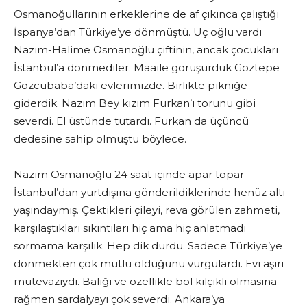
Osmanoğullarının erkeklerine de af çıkınca çalıştığı
İspanya’dan Türkiye’ye dönmüştü. Üç oğlu vardı
Nazım-Halime Osmanoğlu çiftinin, ancak çocukları
İstanbul’a dönmediler. Maaile görüşürdük Göztepe
Gözcübaba’daki evlerimizde. Birlikte pikniğe
giderdik. Nazım Bey kızım Furkan’ı torunu gibi
severdi. El üstünde tutardı. Furkan da üçüncü
dedesine sahip olmuştu böylece.
Nazım Osmanoğlu 24 saat içinde apar topar
İstanbul’dan yurtdışına gönderildiklerinde henüz altı
yaşındaymış. Çektikleri çileyi, reva görülen zahmeti,
karşılaştıkları sıkıntıları hiç ama hiç anlatmadı
sormama karşılık. Hep dik durdu. Sadece Türkiye’ye
dönmekten çok mutlu olduğunu vurgulardı. Evi aşırı
mütevaziydi. Balığı ve özellikle bol kılçıklı olmasına
rağmen sardalyayı çok severdi. Ankara’ya