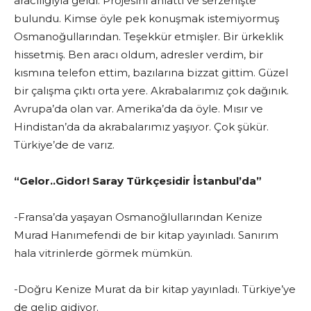
aracılığıyla geldi. Projesini anlattı ve serzenişte
bulundu. Kimse öyle pek konuşmak istemiyormuş
Osmanoğullarından. Teşekkür etmişler. Bir ürkeklik
hissetmiş. Ben aracı oldum, adresler verdim, bir
kısmına telefon ettim, bazılarına bizzat gittim. Güzel
bir çalışma çıktı orta yere. Akrabalarımız çok dağınık.
Avrupa’da olan var. Amerika’da da öyle. Mısır ve
Hindistan’da da akrabalarımız yaşıyor. Çok şükür.
Türkiye’de de varız.
“Gelor..Gidor! Saray Türkçesidir İstanbul’da”
-Fransa’da yaşayan Osmanoğlullarından Kenize
Murad Hanımefendi de bir kitap yayınladı. Sanırım
hala vitrinlerde görmek mümkün.
-Doğru Kenize Murat da bir kitap yayınladı. Türkiye’ye
de gelip gidiyor.