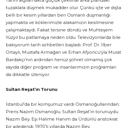
Tarihi algılamakta güçlük çekilirse arka plandaki
tuzaklara düşmek mukadder olur. Çünkü içte ve dışta
belli bir kesim yıllardan beri Osmanlı düşmanlığı
yapmakta ve köklerimizle alakamızın kesilmesine
çalışmaktaydı. Fakat tersine döndü ve Muhteşem
Yüzyıl bu patlamaya neden oldu. Televizyonlarda bile
bakıyorum tarih sohbetleri başladı. Prof. Dr. İlber
Ortaylı, Mustafa Armağan ve Erhan Afyoncu’yla Murat
Bardakçı’nın ardından henüz şöhret olmamış çok
sayıda diğer proğram ve insanlarımızın proğramları
da dikkatle izleniyor.
Sultan Reşat’ın Torunu
İstanbul’da bir komşumuz vardı Osmanoğullarından;
Prens Nazım Osmanoğlu. Sultan Reşat’ın torunuydu
Nazım Bey. Eşi Halime Hanım da Ürdünlü aristokrat
bir ailedendi. 1970’li yıllarda Nazım Bey