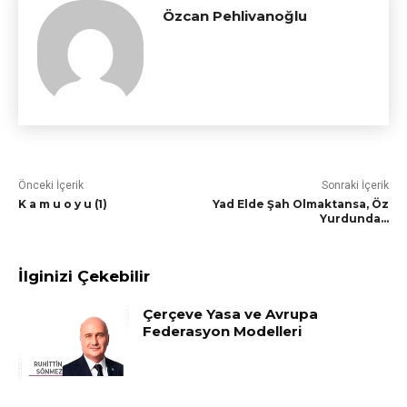
Özcan Pehlivanoğlu
Önceki İçerik
Sonraki İçerik
K a m u o y u (1)
Yad Elde Şah Olmaktansa, Öz
Yurdunda…
İlginizi Çekebilir
Çerçeve Yasa ve Avrupa
Federasyon Modelleri