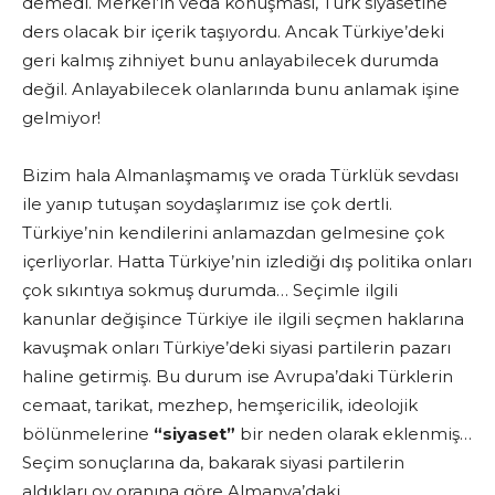
demedi. Merkel’in veda konuşması, Türk siyasetine
ders olacak bir içerik taşıyordu. Ancak Türkiye’deki
geri kalmış zihniyet bunu anlayabilecek durumda
değil. Anlayabilecek olanlarında bunu anlamak işine
gelmiyor!
Bizim hala Almanlaşmamış ve orada Türklük sevdası
ile yanıp tutuşan soydaşlarımız ise çok dertli.
Türkiye’nin kendilerini anlamazdan gelmesine çok
içerliyorlar. Hatta Türkiye’nin izlediği dış politika onları
çok sıkıntıya sokmuş durumda… Seçimle ilgili
kanunlar değişince Türkiye ile ilgili seçmen haklarına
kavuşmak onları Türkiye’deki siyasi partilerin pazarı
haline getirmiş. Bu durum ise Avrupa’daki Türklerin
cemaat, tarikat, mezhep, hemşericilik, ideolojik
bölünmelerine
“siyaset”
bir neden olarak eklenmiş…
Seçim sonuçlarına da, bakarak siyasi partilerin
aldıkları oy oranına göre Almanya’daki