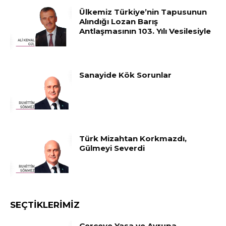
Ülkemiz Türkiye’nin Tapusunun
Alındığı Lozan Barış
Antlaşmasının 103. Yılı Vesilesiyle
Sanayide Kök Sorunlar
Türk Mizahtan Korkmazdı,
Gülmeyi Severdi
SEÇTIKLERIMIZ
Çerçeve Yasa ve Avrupa