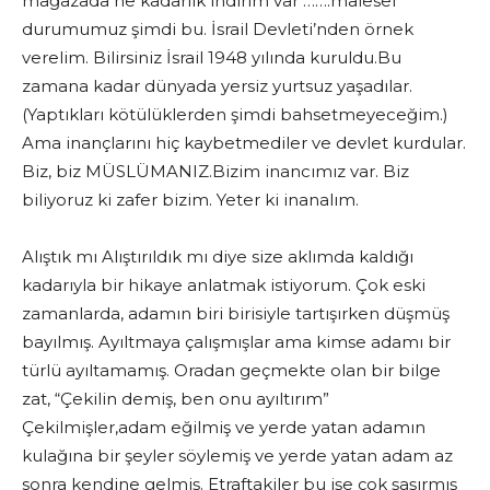
mağazada ne kadarlık indirim var …….malesef
durumumuz şimdi bu. İsrail Devleti’nden örnek
verelim. Bilirsiniz İsrail 1948 yılında kuruldu.Bu
zamana kadar dünyada yersiz yurtsuz yaşadılar.
(Yaptıkları kötülüklerden şimdi bahsetmeyeceğim.)
Ama inançlarını hiç kaybetmediler ve devlet kurdular.
Biz, biz MÜSLÜMANIZ.Bizim inancımız var. Biz
biliyoruz ki zafer bizim. Yeter ki inanalım.
Alıştık mı Alıştırıldık mı diye size aklımda kaldığı
kadarıyla bir hikaye anlatmak istiyorum. Çok eski
zamanlarda, adamın biri birisiyle tartışırken düşmüş
bayılmış. Ayıltmaya çalışmışlar ama kimse adamı bir
türlü ayıltamamış. Oradan geçmekte olan bir bilge
zat, “Çekilin demiş, ben onu ayıltırım”
Çekilmişler,adam eğilmiş ve yerde yatan adamın
kulağına bir şeyler söylemiş ve yerde yatan adam az
sonra kendine gelmiş. Etraftakiler bu işe çok şaşırmış