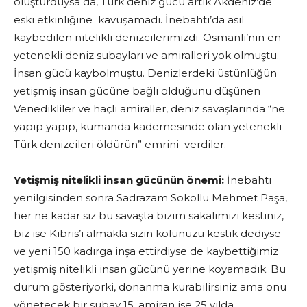
oluşturduysa da, Türk deniz gücü artık Akdeniz’de
eski etkinliğine kavuşamadı. İnebahtı’da asıl
kaybedilen nitelikli denizcilerimizdi. Osmanlı’nın en
yetenekli deniz subayları ve amiralleri yok olmuştu.
İnsan gücü kaybolmuştu. Denizlerdeki üstünlüğün
yetişmiş insan gücüne bağlı olduğunu düşünen
Venedikliler ve haçlı amiraller, deniz savaşlarında “ne
yapıp yapıp, kumanda kademesinde olan yetenekli
Türk denizcileri öldürün” emrini verdiler.
Yetişmiş nitelikli insan gücünün önemi:
İnebahtı
yenilgisinden sonra Sadrazam Sokollu Mehmet Paşa,
her ne kadar siz bu savaşta bizim sakalımızı kestiniz,
biz ise Kıbrıs’ı almakla sizin kolunuzu kestik dediyse
ve yeni 150 kadırga inşa ettirdiyse de kaybettiğimiz
yetişmiş nitelikli insan gücünü yerine koyamadık. Bu
durum gösteriyorki, donanma kurabilirsiniz ama onu
yönetecek bir subay 15, amiran ise 25 yılda