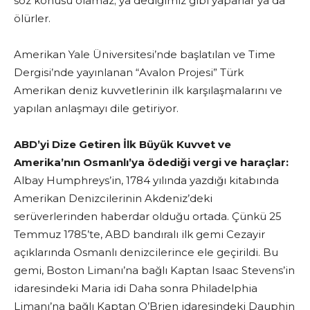
söz konusu olamaz; ya dediğimiz gibi yaparlar ya da
ölürler.
Amerikan Yale Üniversitesi’nde başlatılan ve Time
Dergisi’nde yayınlanan “Avalon Projesi” Türk
Amerikan deniz kuvvetlerinin ilk karşılaşmalarını ve
yapılan anlaşmayı dile getiriyor.
ABD’yi Dize Getiren İlk Büyük Kuvvet ve
Amerika’nın Osmanlı’ya ödediği vergi ve haraçlar:
Albay Humphreys’in, 1784 yılında yazdığı kitabında
Amerikan Denizcilerinin Akdeniz’deki
serüverlerinden haberdar olduğu ortada. Çünkü 25
Temmuz 1785’te, ABD bandıralı ilk gemi Cezayir
açıklarında Osmanlı denizcilerince ele geçirildi. Bu
gemi, Boston Limanı’na bağlı Kaptan Isaac Stevens’in
idaresindeki Maria idi Daha sonra Philadelphia
Limanı’na bağlı Kaptan O’Brien idaresindeki Dauphin