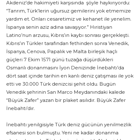
Akdeniz’de hakimiyeti karşısında şöyle haykırıyordu:
“Tanrım, Türk’lerin uğursuz gemilerini yok etmemize
yardım et. Onları cesaretimiz ve kehanet ile yenelim.
İspanya senin aziz adına savaşıyor.” Hıristiyan
Latino’nun arzusu, Kıbrıs’ın kaybı sonrası gerçekleşti.
Kıbrıs’ın Türkler tarafından fethinden sonra Venedik,
İspanya, Cenova, Papalık ve Malta birleşik haçlı
güçleri 7 Ekim 1571 günü tuzağa düşürdükleri
Osmanlı donanmasını İyon Denizinde İnebahtı’da
dört saat içinde tarihin en kanlı deniz çatışması ile yok
etti ve 30.000 Türk denizcisi şehit oldu. Bugün
Venedik şehrinin San Marco Meydanındaki kalede
“Büyük Zafer” yazan bir plaket asılıdır. Büyük Zafer
İnebahtı’dır.
İnebahtı yenilgisiyle Türk deniz gücünün yenilmezlik
efsanesi son bulmuştu. Yeni ne kadar donanma