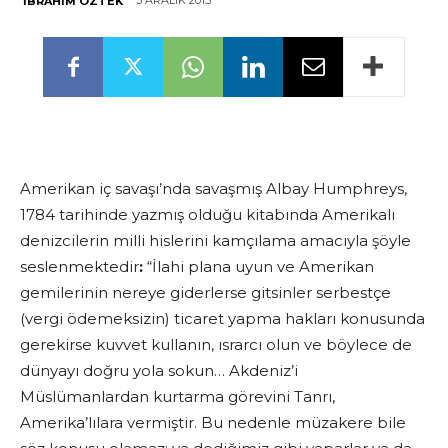
3 ARALIK 2013
İBRAHIM ÖZTEK
Amerikan iç savaşı’nda savaşmış Albay Humphreys,
1784 tarihinde yazmış olduğu kitabında Amerikalı
denizcilerin milli hislerini kamçılama amacıyla şöyle
seslenmektedir
:
“İlahi plana uyun ve Amerikan
gemilerinin nereye giderlerse gitsinler serbestçe
(vergi ödemeksizin) ticaret yapma hakları konusunda
gerekirse kuvvet kullanın, ısrarcı olun ve böylece de
dünyayı doğru yola sokun… Akdeniz’i
Müslümanlardan kurtarma görevini Tanrı,
Amerika’lılara vermiştir. Bu nedenle müzakere bile