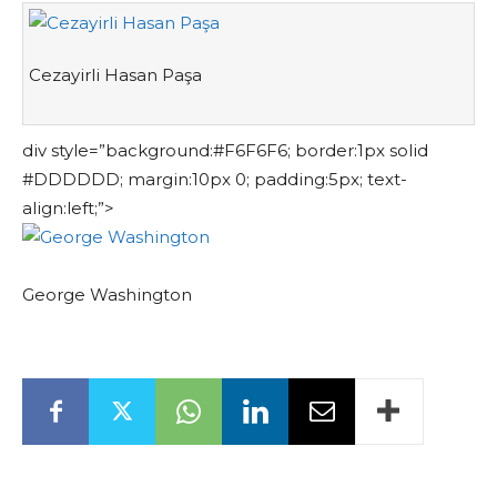
Cezayirli Hasan Paşa
div style=”background:#F6F6F6; border:1px solid
#DDDDDD; margin:10px 0; padding:5px; text-
align:left;”>
George Washington