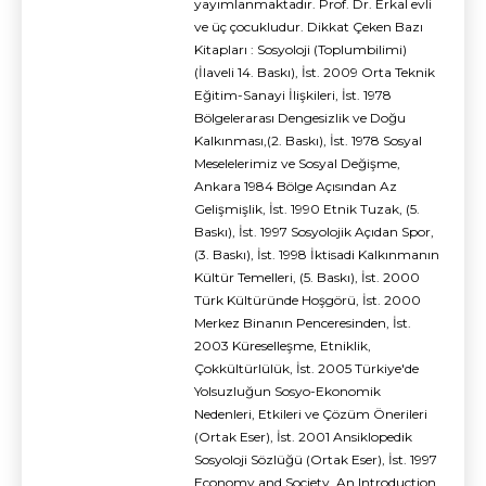
yayımlanmaktadır. Prof. Dr. Erkal evli
ve üç çocukludur. Dikkat Çeken Bazı
Kitapları : Sosyoloji (Toplumbilimi)
(İlaveli 14. Baskı), İst. 2009 Orta Teknik
Eğitim-Sanayi İlişkileri, İst. 1978
Bölgelerarası Dengesizlik ve Doğu
Kalkınması,(2. Baskı), İst. 1978 Sosyal
Meselelerimiz ve Sosyal Değişme,
Ankara 1984 Bölge Açısından Az
Gelişmişlik, İst. 1990 Etnik Tuzak, (5.
Baskı), İst. 1997 Sosyolojik Açıdan Spor,
(3. Baskı), İst. 1998 İktisadi Kalkınmanın
Kültür Temelleri, (5. Baskı), İst. 2000
Türk Kültüründe Hoşgörü, İst. 2000
Merkez Binanın Penceresinden, İst.
2003 Küreselleşme, Etniklik,
Çokkültürlülük, İst. 2005 Türkiye'de
Yolsuzluğun Sosyo-Ekonomik
Nedenleri, Etkileri ve Çözüm Önerileri
(Ortak Eser), İst. 2001 Ansiklopedik
Sosyoloji Sözlüğü (Ortak Eser), İst. 1997
Economy and Society, An Introduction,