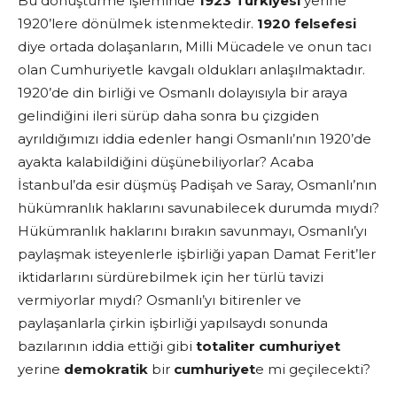
Bu dönüştürme işleminde
1923 Türkiyesi
yerine
1920’lere dönülmek istenmektedir.
1920 felsefesi
diye ortada dolaşanların, Milli Mücadele ve onun tacı
olan Cumhuriyetle kavgalı oldukları anlaşılmaktadır.
1920’de din birliği ve Osmanlı dolayısıyla bir araya
gelindiğini ileri sürüp daha sonra bu çizgiden
ayrıldığımızı iddia edenler hangi Osmanlı’nın 1920’de
ayakta kalabildiğini düşünebiliyorlar? Acaba
İstanbul’da esir düşmüş Padişah ve Saray, Osmanlı’nın
hükümranlık haklarını savunabilecek durumda mıydı?
Hükümranlık haklarını bırakın savunmayı, Osmanlı’yı
paylaşmak isteyenlerle işbirliği yapan Damat Ferit’ler
iktidarlarını sürdürebilmek için her türlü tavizi
vermiyorlar mıydı? Osmanlı’yı bitirenler ve
paylaşanlarla çirkin işbirliği yapılsaydı sonunda
bazılarının iddia ettiği gibi
totaliter cumhuriyet
yerine
demokratik
bir
cumhuriyet
e mi geçilecekti?