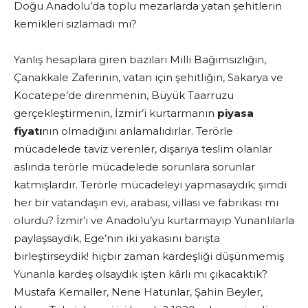
Doğu Anadolu’da toplu mezarlarda yatan şehitlerin
kemikleri sızlamadı mı?
Yanlış hesaplara giren bazıları Milli Bağımsızlığın,
Çanakkale Zaferinin, vatan için şehitliğin, Sakarya ve
Kocatepe’de direnmenin, Büyük Taarruzu
gerçekleştirmenin, İzmir’i kurtarmanın
piyasa
fiyatı
nın olmadığını anlamalıdırlar. Terörle
mücadelede taviz verenler, dışarıya teslim olanlar
aslında terörle mücadelede sorunlara sorunlar
katmışlardır. Terörle mücadeleyi yapmasaydık; şimdi
her bir vatandaşın evi, arabası, villası ve fabrikası mı
olurdu? İzmir’i ve Anadolu’yu kurtarmayıp Yunanlılarla
paylaşsaydık, Ege’nin iki yakasını barışta
birleştirseydik! hiçbir zaman kardeşliği düşünmemiş
Yunanla kardeş olsaydık işten kârlı mı çıkacaktık?
Mustafa Kemaller, Nene Hatunlar, Şahin Beyler,