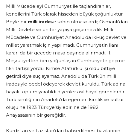
Milli Mücadeleyi Cumhuriyet ile taçlandıranlar,
kendilerini Türk olarak hisseden büyük çoğunluktur.
Böyle bir
milli irade
ye sahip olmasalardı; Osmanlı’dan
Milli Devlete ve üniter yapıya geçemezdik. Milli
Mücadele ve Cumhuriyet Anadolu’da iki-üç devlet ve
millet yaratmak için yapılmadı. Cumhuriyetin ilanı
kararı da bir gecede masa başında alınmadı. II.
Meşrutiyetten beri yoğunlaşan Cumhuriyete geçme
fikri tartışılıyordu. Kimse Atatürk’ü işi oldu bittiye
getirdi diye suçlayamaz. Anadolu’da Türk’ün milli
iradesiyle bedel ödeyerek devlet kuruldu. Türk adına
hayali toplum yaratıldı diyenler asıl hayal görenlerdir.
Türk kimliğinin Anadolu’da egemen kimlik ve kültür
oluşu ne 1923 Türkiye’siyledir; ne de 1982
Anayasasının bir gereğidir.
Kürdistan ve Lazistan’dan bahsedilmesi bazılarının