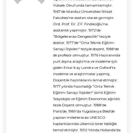
Yüksek Okul'unda tamamlamıştır.
1967'de İstanbul Üniversitesi İktisat
Fakültesi'ne asistan olarak girmiştir.
Ord. Prof. Dr. Z.F. Fındıkoğlu'na
asistanlık yapmıştır. 1972'de
"Bölgelerarası Dengesizlik" teziyle
doktor, 1977'de "Orta Teknik Eğitim-
Sanayi İlişkileri" teziyle doçent, 1988'de
de profesör olmuştur. 1976 Haziranında
yurt dışına araştırma ve inceleme için
giden Erkal 6 ay Londra ve Oxford'ta
inceleme ve araştırmalar yapmış,
Doçentlik hazırlıklarını ikmal etmiştir.
1977 yılında hazırladığı "Orta Teknik
Eğitim-Sanayi İlişkileri" isimli Eğitim
Sosyolojisi ve Eğitim Ekonomisi ağırlıklı
tezle Doçent olmuştur. 1988'de
Paris'de, 1989'da Yugoslavya Bled'de
yapılan milletlerarası UNESCO
toplantılarında ülkemizi birer tebliğle
temsil etmiştir. 1992 Yılında Hollanda'da