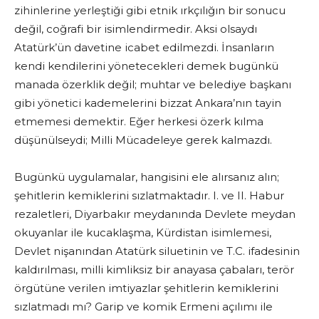
zihinlerine yerleştiği gibi etnik ırkçılığın bir sonucu
değil, coğrafi bir isimlendirmedir. Aksi olsaydı
Atatürk’ün davetine icabet edilmezdi. İnsanların
kendi kendilerini yönetecekleri demek bugünkü
manada özerklik değil; muhtar ve belediye başkanı
gibi yönetici kademelerini bizzat Ankara’nın tayin
etmemesi demektir. Eğer herkesi özerk kılma
düşünülseydi; Milli Mücadeleye gerek kalmazdı.
Bugünkü uygulamalar, hangisini ele alırsanız alın;
şehitlerin kemiklerini sızlatmaktadır. I. ve II. Habur
rezaletleri, Diyarbakır meydanında Devlete meydan
okuyanlar ile kucaklaşma, Kürdistan isimlemesi,
Devlet nişanından Atatürk siluetinin ve T.C. ifadesinin
kaldırılması, milli kimliksiz bir anayasa çabaları, terör
örgütüne verilen imtiyazlar şehitlerin kemiklerini
sızlatmadı mı? Garip ve komik Ermeni açılımı ile