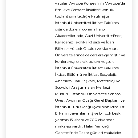
yapılan Avrupa Konseyi'nin "Avrupa'da
Etnik ve Cemaat İlişkileri" konulu
toplantısına tebliğle katılmıştır.
İstanbul Üniversitesi İktisat Fakültesi
dışında dönem dönem Harp
Akademilerinde, Gazi Üniversitesi'nde,
Karadeniz Teknik (İktisadi ve İdari
Bilimler Yüksek Okulu) ve Marmara
Üniversitelerinde de derslere girmiştir ve
konferansçı olarak bulunmuştur.
İstanbul Üniversitesi İktisat Fakültesi
İktisat Bölümü ve İktisat Sosyolojisi
Anabilim Dalı Başkanı, Metodoloji ve
Sosyoloji Araştırmaları Merkezi
Müdürü, İstanbul Üniversitesi Senato
Üyesi, Aydınlar Ocağı Genel Başkanı ve
İstanbul Türk Ocağı üyesi olan Prof. Dr.
Erkal'ın yayımlanmış ve bir çok baskı
yapmış 15 kitabı ve 700 civarında
makalesi vardır. Halen Yeniçağ
Gazetesi'nde Pazar günleri makaleleri